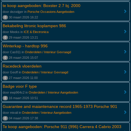
te koop aangeboden: Boxster 2.7 bj. 2000
door dezwijger in
Porsche Occasions Aangeboden
0
30 maart 2026 16:22
Bekabeling litronic koplampen 986
door Meeks in
ICE & Electronica
0
29 maart 2026 13:21
Winterkap - hardtop 996
door Cas911 in
Onderdelen / Interieur Gevraagd
0
28 maart 2026 15:07
Racedeck vloerdelen
door Geoff in
Onderdelen / Interieur Gevraagd
0
27 maart 2026 11:00
Badge voor F type
door ewp964c2 in
Onderdelen / Interieur Aangeboden
0
16 maart 2026 10:51
Guarantee and maiantenance record 1965-1973 Porsche 901
door mivali in
Onderdelen / Interieur Aangeboden
0
04 maart 2026 17:38
Te koop aangeboden: Porsche 911 (996) Carrera 4 Cabrio 2003