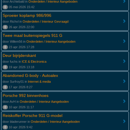
door Archiebald in
Onderdelen / Interieur Aangeboden
0
05 mei 2026 15:42
Sproeier koplamp 986/996
door Richvl in
Onderdelen / Interieur Gevraagd
0
26 apr 2026 22:00
Twee maal buitenspiegels 911 G
door Willem56 in
Onderdelen / Interieur Aangeboden
0
23 apr 2026 17:28
Deur bijrijderskant
door fuchs in
ICE & Electronica
0
19 apr 2026 13:18
Abandoned G-body - Autoalex
door Surfroy01 in
Internet & media
0
17 apr 2026 8:27
Porsche 992 binnenhoes
door AvH in
Onderdelen / Interieur Aangeboden
0
10 apr 2026 11:17
Reiskoffer Porsche 911 G-model
door bladerunner in
Onderdelen / Interieur Aangeboden
0
10 apr 2026 9:42