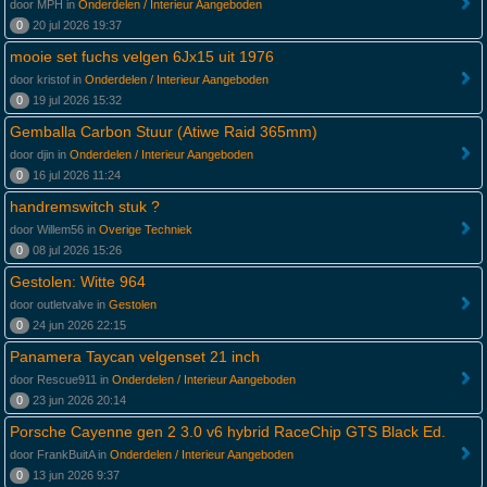
door MPH in
Onderdelen / Interieur Aangeboden
0
20 jul 2026 19:37
mooie set fuchs velgen 6Jx15 uit 1976
door kristof in
Onderdelen / Interieur Aangeboden
0
19 jul 2026 15:32
Gemballa Carbon Stuur (Atiwe Raid 365mm)
door djin in
Onderdelen / Interieur Aangeboden
0
16 jul 2026 11:24
handremswitch stuk ?
door Willem56 in
Overige Techniek
0
08 jul 2026 15:26
Gestolen: Witte 964
door outletvalve in
Gestolen
0
24 jun 2026 22:15
Panamera Taycan velgenset 21 inch
door Rescue911 in
Onderdelen / Interieur Aangeboden
0
23 jun 2026 20:14
Porsche Cayenne gen 2 3.0 v6 hybrid RaceChip GTS Black Ed.
door FrankBuitA in
Onderdelen / Interieur Aangeboden
0
13 jun 2026 9:37