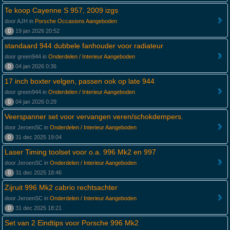
Te koop Cayenne S 957, 2009 izgs
door AJH in
Porsche Occasions Aangeboden
0
19 jan 2026 20:52
standaard 944 dubbele fanhouder voor radiateur
door green944 in
Onderdelen / Interieur Aangeboden
0
04 jan 2026 0:36
17 inch boxter velgen, passen ook op late 944
door green944 in
Onderdelen / Interieur Aangeboden
0
04 jan 2026 0:29
Veerspanner set voor vervangen veren/schokdempers.
door JeroenSC in
Onderdelen / Interieur Aangeboden
0
31 dec 2025 19:04
Laser Timing toolset voor o.a. 996 Mk2 en 997
door JeroenSC in
Onderdelen / Interieur Aangeboden
0
31 dec 2025 18:46
Zijruit 996 Mk2 cabrio rechtsachter
door JeroenSC in
Onderdelen / Interieur Aangeboden
0
31 dec 2025 18:21
Set van 2 Eindtips voor Porsche 996 Mk2