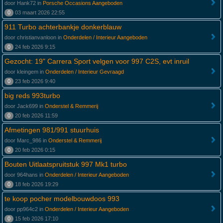
door Hank72 in
Porsche Occasions Aangeboden
0
03 maart 2026 22:55
911 Turbo achterbankje donkerblauw
door christianvanloon in
Onderdelen / Interieur Aangeboden
0
24 feb 2026 9:15
Gezocht: 19" Carrera Sport velgen voor 997 C2S, evt inruil
door kleingem in
Onderdelen / Interieur Gevraagd
0
23 feb 2026 9:40
big reds 993turbo
door Jack699 in
Onderstel & Remmerij
0
20 feb 2026 11:59
Afmetingen 981/991 stuurhuis
door Marc_986 in
Onderstel & Remmerij
0
20 feb 2026 0:15
Bouten Uitlaatspruitstuk 997 Mk1 turbo
door 964hans in
Onderdelen / Interieur Aangeboden
0
18 feb 2026 19:29
te koop pocher modelbouwdoos 993
door pp964c2 in
Onderdelen / Interieur Aangeboden
0
15 feb 2026 17:10