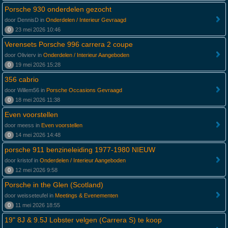
Porsche 930 onderdelen gezocht
door DennisD in
Onderdelen / Interieur Gevraagd
0
23 mei 2026 10:46
Verensets Porsche 996 carrera 2 coupe
door Olivierv in
Onderdelen / Interieur Aangeboden
0
19 mei 2026 15:28
356 cabrio
door Willem56 in
Porsche Occasions Gevraagd
0
18 mei 2026 11:38
Even voorstellen
door meess in
Even voorstellen
0
14 mei 2026 14:48
porsche 911 benzineleiding 1977-1980 NIEUW
door kristof in
Onderdelen / Interieur Aangeboden
0
12 mei 2026 9:58
Porsche in the Glen (Scotland)
door weisseteufel in
Meetings & Evenementen
0
11 mei 2026 18:55
19" 8J & 9.5J Lobster velgen (Carrera S) te koop