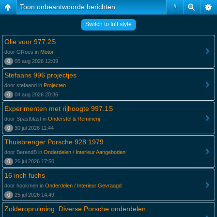
Toon onbeantwoorde berichten
#
Switch to full style
Olie voor 977.2S
door GRoes in
Motor
0
05 aug 2026 12:09
Stefaans 996 projectjes
door stefaand in
Projecten
0
04 aug 2026 20:36
Experimenten met rijhoogte 997.1S
door Spastblast in
Onderstel & Remmerij
0
30 jul 2026 11:44
Thuisbrenger Porsche 928 1979
door BerendB in
Onderdelen / Interieur Aangeboden
0
26 jul 2026 17:50
16 inch fuchs
door hookmen in
Onderdelen / Interieur Gevraagd
0
25 jul 2026 14:49
Zolderopruiming: Diverse Porsche onderdelen.