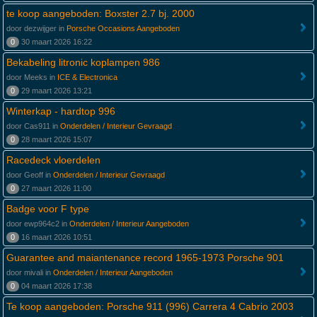
te koop aangeboden: Boxster 2.7 bj. 2000
door dezwijger in
Porsche Occasions Aangeboden
0
30 maart 2026 16:22
Bekabeling litronic koplampen 986
door Meeks in
ICE & Electronica
0
29 maart 2026 13:21
Winterkap - hardtop 996
door Cas911 in
Onderdelen / Interieur Gevraagd
0
28 maart 2026 15:07
Racedeck vloerdelen
door Geoff in
Onderdelen / Interieur Gevraagd
0
27 maart 2026 11:00
Badge voor F type
door ewp964c2 in
Onderdelen / Interieur Aangeboden
0
16 maart 2026 10:51
Guarantee and maiantenance record 1965-1973 Porsche 901
door mivali in
Onderdelen / Interieur Aangeboden
0
04 maart 2026 17:38
Te koop aangeboden: Porsche 911 (996) Carrera 4 Cabrio 2003