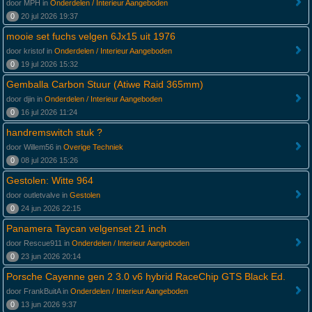
door MPH in
Onderdelen / Interieur Aangeboden
0
20 jul 2026 19:37
mooie set fuchs velgen 6Jx15 uit 1976
door kristof in
Onderdelen / Interieur Aangeboden
0
19 jul 2026 15:32
Gemballa Carbon Stuur (Atiwe Raid 365mm)
door djin in
Onderdelen / Interieur Aangeboden
0
16 jul 2026 11:24
handremswitch stuk ?
door Willem56 in
Overige Techniek
0
08 jul 2026 15:26
Gestolen: Witte 964
door outletvalve in
Gestolen
0
24 jun 2026 22:15
Panamera Taycan velgenset 21 inch
door Rescue911 in
Onderdelen / Interieur Aangeboden
0
23 jun 2026 20:14
Porsche Cayenne gen 2 3.0 v6 hybrid RaceChip GTS Black Ed.
door FrankBuitA in
Onderdelen / Interieur Aangeboden
0
13 jun 2026 9:37