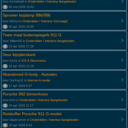
door Archiebald in
Onderdelen / Interieur Aangeboden
0
05 mei 2026 15:42
Sproeier koplamp 986/996
door Richvl in
Onderdelen / Interieur Gevraagd
0
26 apr 2026 22:00
Twee maal buitenspiegels 911 G
door Willem56 in
Onderdelen / Interieur Aangeboden
0
23 apr 2026 17:28
Deur bijrijderskant
door fuchs in
ICE & Electronica
0
19 apr 2026 13:18
Abandoned G-body - Autoalex
door Surfroy01 in
Internet & media
0
17 apr 2026 8:27
Porsche 992 binnenhoes
door AvH in
Onderdelen / Interieur Aangeboden
0
10 apr 2026 11:17
Reiskoffer Porsche 911 G-model
door bladerunner in
Onderdelen / Interieur Aangeboden
0
10 apr 2026 9:42