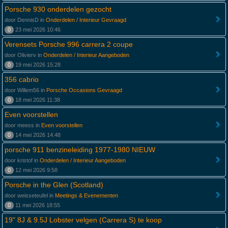
Porsche 930 onderdelen gezocht
door DennisD in
Onderdelen / Interieur Gevraagd
0
23 mei 2026 10:46
Verensets Porsche 996 carrera 2 coupe
door Olivierv in
Onderdelen / Interieur Aangeboden
0
19 mei 2026 15:28
356 cabrio
door Willem56 in
Porsche Occasions Gevraagd
0
18 mei 2026 11:38
Even voorstellen
door meess in
Even voorstellen
0
14 mei 2026 14:48
porsche 911 benzineleiding 1977-1980 NIEUW
door kristof in
Onderdelen / Interieur Aangeboden
0
12 mei 2026 9:58
Porsche in the Glen (Scotland)
door weisseteufel in
Meetings & Evenementen
0
11 mei 2026 18:55
19" 8J & 9.5J Lobster velgen (Carrera S) te koop