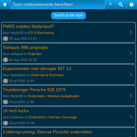
Toon onbeantwoorde berichten
#
Switch to full style
PIWIS midden Nederland?
door mark035 in
ICE & Electronica
0
08 aug 2026 21:07
Stefaans 996 projectjes
door stefaand in
Projecten
0
04 aug 2026 20:36
Experimenten met rijhoogte 997.1S
door Spastblast in
Onderstel & Remmerij
0
30 jul 2026 11:44
Thuisbrenger Porsche 928 1979
door BerendB in
Onderdelen / Interieur Aangeboden
0
26 jul 2026 17:50
16 inch fuchs
door hookmen in
Onderdelen / Interieur Gevraagd
0
25 jul 2026 14:49
Zolderopruiming: Diverse Porsche onderdelen.