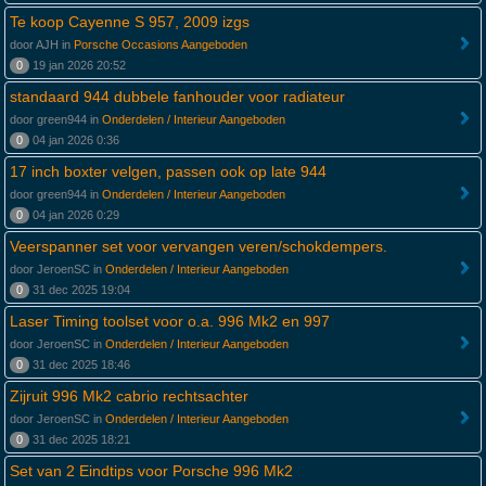
Te koop Cayenne S 957, 2009 izgs
door AJH in
Porsche Occasions Aangeboden
0
19 jan 2026 20:52
standaard 944 dubbele fanhouder voor radiateur
door green944 in
Onderdelen / Interieur Aangeboden
0
04 jan 2026 0:36
17 inch boxter velgen, passen ook op late 944
door green944 in
Onderdelen / Interieur Aangeboden
0
04 jan 2026 0:29
Veerspanner set voor vervangen veren/schokdempers.
door JeroenSC in
Onderdelen / Interieur Aangeboden
0
31 dec 2025 19:04
Laser Timing toolset voor o.a. 996 Mk2 en 997
door JeroenSC in
Onderdelen / Interieur Aangeboden
0
31 dec 2025 18:46
Zijruit 996 Mk2 cabrio rechtsachter
door JeroenSC in
Onderdelen / Interieur Aangeboden
0
31 dec 2025 18:21
Set van 2 Eindtips voor Porsche 996 Mk2