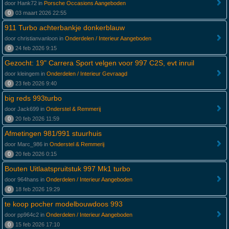
door Hank72 in
Porsche Occasions Aangeboden
0
03 maart 2026 22:55
911 Turbo achterbankje donkerblauw
door christianvanloon in
Onderdelen / Interieur Aangeboden
0
24 feb 2026 9:15
Gezocht: 19" Carrera Sport velgen voor 997 C2S, evt inruil
door kleingem in
Onderdelen / Interieur Gevraagd
0
23 feb 2026 9:40
big reds 993turbo
door Jack699 in
Onderstel & Remmerij
0
20 feb 2026 11:59
Afmetingen 981/991 stuurhuis
door Marc_986 in
Onderstel & Remmerij
0
20 feb 2026 0:15
Bouten Uitlaatspruitstuk 997 Mk1 turbo
door 964hans in
Onderdelen / Interieur Aangeboden
0
18 feb 2026 19:29
te koop pocher modelbouwdoos 993
door pp964c2 in
Onderdelen / Interieur Aangeboden
0
15 feb 2026 17:10