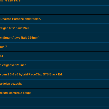
rsche 928 1979
 Diverse Porsche onderdelen.
velgen 6Jx15 uit 1976
n Stuur (Atiwe Raid 365mm)
tuk ?
964
 velgenset 21 inch
gen 2 3.0 v6 hybrid RaceChip GTS Black Ed.
erdelen gezocht
he 996 carrera 2 coupe