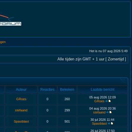
ggen
Het is nu 07 aug 2026 5:49
Alle tijden zijn GMT + 1 uur [ Zomertijd ]
Auteur
Reacties
Bekeken
Laatste bericht
05 aug 2026 12:09
GRoes
0
260
GRoes
04 aug 2026 20:36
stefaand
0
299
stefaand
30 jul 2026 11:44
Spastblast
0
501
Spastblast
26 jul 2026 17:50