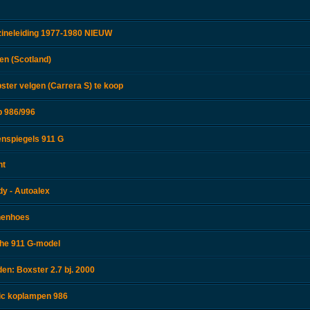
zineleiding 1977-1980 NIEUW
en (Scotland)
ster velgen (Carrera S) te koop
p 986/996
enspiegels 911 G
nt
y - Autoalex
nenhoes
che 911 G-model
en: Boxster 2.7 bj. 2000
nic koplampen 986