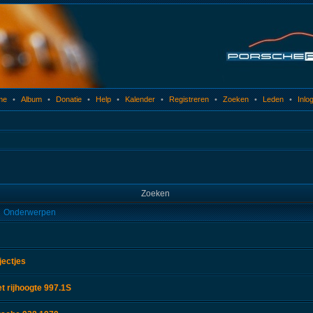
me
•
Album
•
Donatie
•
Help
•
Kalender
•
Registreren
•
Zoeken
•
Leden
•
Inlo
Zoeken
Onderwerpen
jectjes
 rijhoogte 997.1S