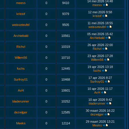
14 mei 2026 14:48
meess
0
9410
meess
12 mei 2026 9:58
kristof
0
9379
kristof
11 mei 2026 18:55
weisseteufel
0
9505
weisseteufel
05 mei 2026 15:42
Archiebald
0
10561
Archiebald
26 apr 2026 22:00
Richvl
0
10319
Richvl
23 apr 2026 17:28
Willem56
0
10710
Willem56
19 apr 2026 13:18
fuchs
0
12445
fuchs
17 apr 2026 8:27
Surfroy01
0
10468
Surfroy01
10 apr 2026 11:17
AvH
0
10601
AvH
10 apr 2026 9:42
bladerunner
0
10252
bladerunner
30 maart 2026 16:22
dezwijger
0
12585
dezwijger
29 maart 2026 13:21
Meeks
0
12114
Meeks