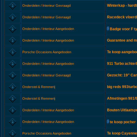
Winterkap - hard
Onderdelen / Interieur Gevraagd
Racedeck vloerd
Onderdelen / Interieur Gevraagd
Onderdelen / Interieur Aangeboden
Badge voor F t
Guarantee and m
Onderdelen / Interieur Aangeboden
Te koop aangebod
Porsche Occasions Aangeboden
911 Turbo achte
Onderdelen / Interieur Aangeboden
Gezocht: 19" Carr
Onderdelen / Interieur Gevraagd
big reds 993turb
Onderstel & Remmerij
Afmetingen 981/9
Onderstel & Remmerij
Bouten Uitlaatsp
Onderdelen / Interieur Aangeboden
Onderdelen / Interieur Aangeboden
te koop poche
Te koop Cayenne 
Porsche Occasions Aangeboden