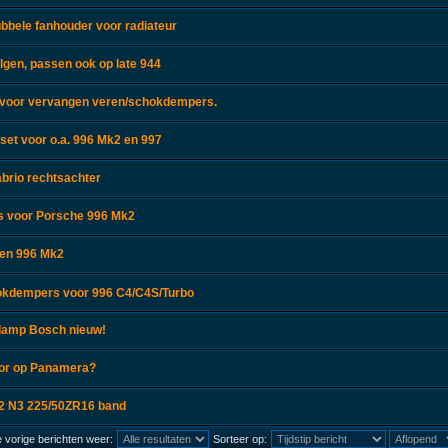
bbele fanhouder voor radiateur
lgen, passen ook op late 944
 voor vervangen veren/schokdempers.
lset voor o.a. 996 Mk2 en 997
abrio rechtsachter
ps voor Porsche 996 Mk2
ren 996 Mk2
okdempers voor 996 C4/C4S/Turbo
lamp Bosch nieuw!
sor op Panamera?
02 N3 225/50ZR16 band
 vorige berichten weer:
Sorteer op: