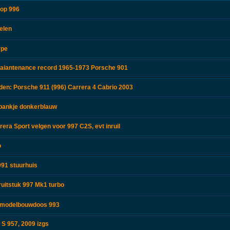
top 996
elen
ype
aiantenance record 1965-1973 Porsche 901
en: Porsche 911 (996) Carrera 4 Cabrio 2003
rbankje donkerblauw
era Sport velgen voor 997 C2S, evt inruil
o
91 stuurhuis
ruitstuk 997 Mk1 turbo
r modelbouwdoos 993
S 957, 2009 izgs