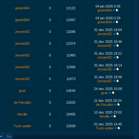
04 jan 2026 0:36
green944
0
12122
green944
04 jan 2026 0:29
green944
0
12097
green944
31 dec 2025 19:04
JeroenSC
0
13286
JeroenSC
31 dec 2025 18:46
JeroenSC
0
12374
JeroenSC
31 dec 2025 18:21
JeroenSC
0
11980
JeroenSC
31 dec 2025 18:14
JeroenSC
0
11996
JeroenSC
31 dec 2025 18:09
JeroenSC
0
11873
JeroenSC
24 dec 2025 15:09
gcar
0
14544
gcar
11 dec 2025 20:24
de Fiscalist
0
12625
de Fiscalist
10 dec 2025 23:02
Neville
0
18455
Neville
01 dec 2025 14:45
Tuck-under
0
13558
Tuck-under