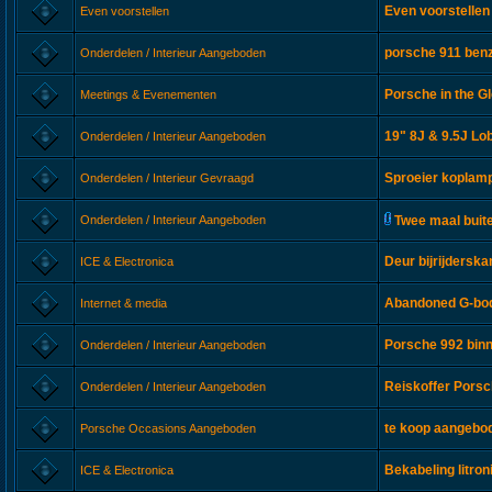
Even voorstellen
Even voorstellen
porsche 911 ben
Onderdelen / Interieur Aangeboden
Porsche in the Gl
Meetings & Evenementen
19" 8J & 9.5J Lob
Onderdelen / Interieur Aangeboden
Sproeier koplam
Onderdelen / Interieur Gevraagd
Onderdelen / Interieur Aangeboden
Twee maal buit
Deur bijrijderska
ICE & Electronica
Abandoned G-bod
Internet & media
Porsche 992 bin
Onderdelen / Interieur Aangeboden
Reiskoffer Pors
Onderdelen / Interieur Aangeboden
te koop aangebod
Porsche Occasions Aangeboden
Bekabeling litro
ICE & Electronica