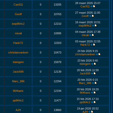
28 maart 2026 15:07
Cas911
0
13205
Cas911
27 maart 2026 11:00
Geoff
0
10763
Geoff
16 maart 2026 10:51
ewp964c2
0
12210
ewp964c2
04 maart 2026 17:38
mivali
0
10995
mivali
03 maart 2026 22:55
Hank72
0
11503
Hank72
24 feb 2026 9:15
christianvanloon
0
10473
christianvanloon
23 feb 2026 9:40
kleingem
0
15979
kleingem
20 feb 2026 11:59
Jack699
0
12139
Jack699
20 feb 2026 0:15
Marc_986
0
12294
Marc_986
18 feb 2026 19:29
964hans
0
12194
964hans
15 feb 2026 17:10
pp964c2
0
11477
pp964c2
19 jan 2026 20:52
AJH
0
13860
AJH