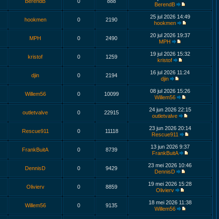
BerendB
0
888
BerendB
25 jul 2026 14:49
hookmen
0
2190
hookmen
20 jul 2026 19:37
MPH
0
2490
MPH
19 jul 2026 15:32
kristof
0
1259
kristof
16 jul 2026 11:24
djin
0
2194
djin
08 jul 2026 15:26
Willem56
0
10099
Willem56
24 jun 2026 22:15
outletvalve
0
22915
outletvalve
23 jun 2026 20:14
Rescue911
0
11118
Rescue911
13 jun 2026 9:37
FrankBuitA
0
8739
FrankBuitA
23 mei 2026 10:46
DennisD
0
9429
DennisD
19 mei 2026 15:28
Olivierv
0
8859
Olivierv
18 mei 2026 11:38
Willem56
0
9135
Willem56