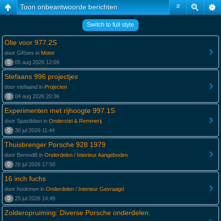
Toon onbeantwoorde berichten
#
Switch to full style
Olie voor 977.2S
door GRoes in
Motor
0
05 aug 2026 12:09
Stefaans 996 projectjes
door stefaand in
Projecten
0
04 aug 2026 20:36
Experimenten met rijhoogte 997.1S
door Spastblast in
Onderstel & Remmerij
0
30 jul 2026 11:44
Thuisbrenger Porsche 928 1979
door BerendB in
Onderdelen / Interieur Aangeboden
0
26 jul 2026 17:50
16 inch fuchs
door hookmen in
Onderdelen / Interieur Gevraagd
0
25 jul 2026 14:49
Zolderopruiming: Diverse Porsche onderdelen.