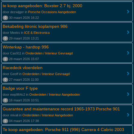
te koop aangeboden: Boxster 2.7 bj. 2000
door dezwijger in
Porsche Occasions Aangeboden
0
30 maart 2026 16:22
Bekabeling litronic koplampen 986
door Meeks in
ICE & Electronica
0
29 maart 2026 13:21
Winterkap - hardtop 996
door Cas911 in
Onderdelen / Interieur Gevraagd
0
28 maart 2026 15:07
Racedeck vloerdelen
door Geoff in
Onderdelen / Interieur Gevraagd
0
27 maart 2026 11:00
Badge voor F type
door ewp964c2 in
Onderdelen / Interieur Aangeboden
0
16 maart 2026 10:51
Guarantee and maiantenance record 1965-1973 Porsche 901
door mivali in
Onderdelen / Interieur Aangeboden
0
04 maart 2026 17:38
Te koop aangeboden: Porsche 911 (996) Carrera 4 Cabrio 2003