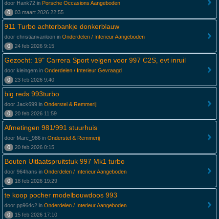
door Hank72 in
Porsche Occasions Aangeboden
0
03 maart 2026 22:55
911 Turbo achterbankje donkerblauw
door christianvanloon in
Onderdelen / Interieur Aangeboden
0
24 feb 2026 9:15
Gezocht: 19" Carrera Sport velgen voor 997 C2S, evt inruil
door kleingem in
Onderdelen / Interieur Gevraagd
0
23 feb 2026 9:40
big reds 993turbo
door Jack699 in
Onderstel & Remmerij
0
20 feb 2026 11:59
Afmetingen 981/991 stuurhuis
door Marc_986 in
Onderstel & Remmerij
0
20 feb 2026 0:15
Bouten Uitlaatspruitstuk 997 Mk1 turbo
door 964hans in
Onderdelen / Interieur Aangeboden
0
18 feb 2026 19:29
te koop pocher modelbouwdoos 993
door pp964c2 in
Onderdelen / Interieur Aangeboden
0
15 feb 2026 17:10