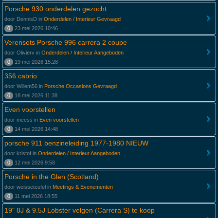
Porsche 930 onderdelen gezocht
door DennisD in
Onderdelen / Interieur Gevraagd
0
23 mei 2026 10:46
Verensets Porsche 996 carrera 2 coupe
door Olivierv in
Onderdelen / Interieur Aangeboden
0
19 mei 2026 15:28
356 cabrio
door Willem56 in
Porsche Occasions Gevraagd
0
18 mei 2026 11:38
Even voorstellen
door meess in
Even voorstellen
0
14 mei 2026 14:48
porsche 911 benzineleiding 1977-1980 NIEUW
door kristof in
Onderdelen / Interieur Aangeboden
0
12 mei 2026 9:58
Porsche in the Glen (Scotland)
door weisseteufel in
Meetings & Evenementen
0
11 mei 2026 18:55
19" 8J & 9.5J Lobster velgen (Carrera S) te koop