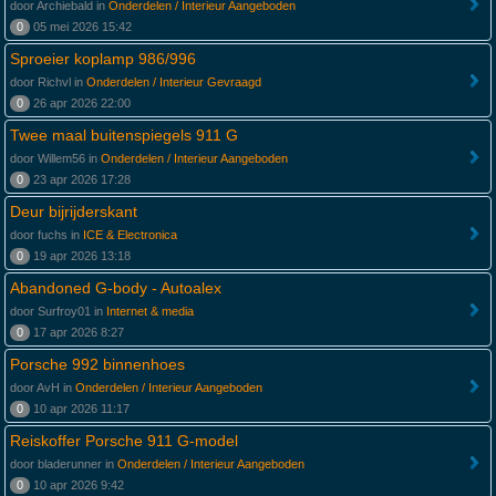
door Archiebald in
Onderdelen / Interieur Aangeboden
0
05 mei 2026 15:42
Sproeier koplamp 986/996
door Richvl in
Onderdelen / Interieur Gevraagd
0
26 apr 2026 22:00
Twee maal buitenspiegels 911 G
door Willem56 in
Onderdelen / Interieur Aangeboden
0
23 apr 2026 17:28
Deur bijrijderskant
door fuchs in
ICE & Electronica
0
19 apr 2026 13:18
Abandoned G-body - Autoalex
door Surfroy01 in
Internet & media
0
17 apr 2026 8:27
Porsche 992 binnenhoes
door AvH in
Onderdelen / Interieur Aangeboden
0
10 apr 2026 11:17
Reiskoffer Porsche 911 G-model
door bladerunner in
Onderdelen / Interieur Aangeboden
0
10 apr 2026 9:42