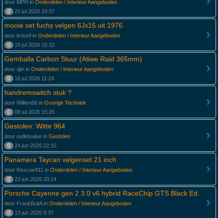
door MPH in
Onderdelen / Interieur Aangeboden
0
20 jul 2026 19:37
mooie set fuchs velgen 6Jx15 uit 1976
door kristof in
Onderdelen / Interieur Aangeboden
0
19 jul 2026 15:32
Gemballa Carbon Stuur (Atiwe Raid 365mm)
door djin in
Onderdelen / Interieur Aangeboden
0
16 jul 2026 11:24
handremswitch stuk ?
door Willem56 in
Overige Techniek
0
08 jul 2026 15:26
Gestolen: Witte 964
door outletvalve in
Gestolen
0
24 jun 2026 22:15
Panamera Taycan velgenset 21 inch
door Rescue911 in
Onderdelen / Interieur Aangeboden
0
23 jun 2026 20:14
Porsche Cayenne gen 2 3.0 v6 hybrid RaceChip GTS Black Ed.
door FrankBuitA in
Onderdelen / Interieur Aangeboden
0
13 jun 2026 9:37