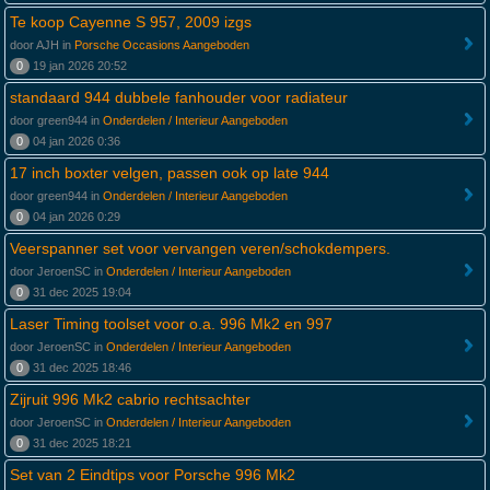
Te koop Cayenne S 957, 2009 izgs
door AJH in
Porsche Occasions Aangeboden
0
19 jan 2026 20:52
standaard 944 dubbele fanhouder voor radiateur
door green944 in
Onderdelen / Interieur Aangeboden
0
04 jan 2026 0:36
17 inch boxter velgen, passen ook op late 944
door green944 in
Onderdelen / Interieur Aangeboden
0
04 jan 2026 0:29
Veerspanner set voor vervangen veren/schokdempers.
door JeroenSC in
Onderdelen / Interieur Aangeboden
0
31 dec 2025 19:04
Laser Timing toolset voor o.a. 996 Mk2 en 997
door JeroenSC in
Onderdelen / Interieur Aangeboden
0
31 dec 2025 18:46
Zijruit 996 Mk2 cabrio rechtsachter
door JeroenSC in
Onderdelen / Interieur Aangeboden
0
31 dec 2025 18:21
Set van 2 Eindtips voor Porsche 996 Mk2