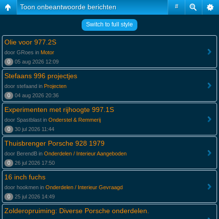
Toon onbeantwoorde berichten
#
Switch to full style
Olie voor 977.2S
door GRoes in
Motor
0
05 aug 2026 12:09
Stefaans 996 projectjes
door stefaand in
Projecten
0
04 aug 2026 20:36
Experimenten met rijhoogte 997.1S
door Spastblast in
Onderstel & Remmerij
0
30 jul 2026 11:44
Thuisbrenger Porsche 928 1979
door BerendB in
Onderdelen / Interieur Aangeboden
0
26 jul 2026 17:50
16 inch fuchs
door hookmen in
Onderdelen / Interieur Gevraagd
0
25 jul 2026 14:49
Zolderopruiming: Diverse Porsche onderdelen.