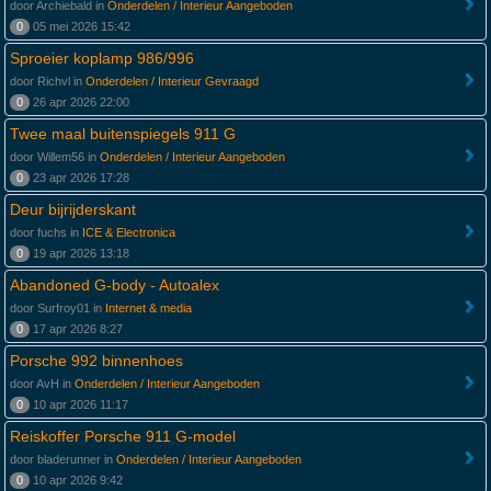
door Archiebald in
Onderdelen / Interieur Aangeboden
0
05 mei 2026 15:42
Sproeier koplamp 986/996
door Richvl in
Onderdelen / Interieur Gevraagd
0
26 apr 2026 22:00
Twee maal buitenspiegels 911 G
door Willem56 in
Onderdelen / Interieur Aangeboden
0
23 apr 2026 17:28
Deur bijrijderskant
door fuchs in
ICE & Electronica
0
19 apr 2026 13:18
Abandoned G-body - Autoalex
door Surfroy01 in
Internet & media
0
17 apr 2026 8:27
Porsche 992 binnenhoes
door AvH in
Onderdelen / Interieur Aangeboden
0
10 apr 2026 11:17
Reiskoffer Porsche 911 G-model
door bladerunner in
Onderdelen / Interieur Aangeboden
0
10 apr 2026 9:42