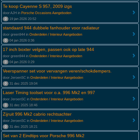
Te koop Cayenne S 957, 2009 izgs
door AJH in
Porsche Occasions Aangeboden
0
19 jan 2026 20:52
standaard 944 dubbele fanhouder voor radiateur
door green944 in
Onderdelen / Interieur Aangeboden
0
04 jan 2026 0:36
17 inch boxter velgen, passen ook op late 944
door green944 in
Onderdelen / Interieur Aangeboden
0
04 jan 2026 0:29
Veerspanner set voor vervangen veren/schokdempers.
door JeroenSC in
Onderdelen / Interieur Aangeboden
0
31 dec 2025 19:04
Laser Timing toolset voor o.a. 996 Mk2 en 997
door JeroenSC in
Onderdelen / Interieur Aangeboden
0
31 dec 2025 18:46
Zijruit 996 Mk2 cabrio rechtsachter
door JeroenSC in
Onderdelen / Interieur Aangeboden
0
31 dec 2025 18:21
Set van 2 Eindtips voor Porsche 996 Mk2