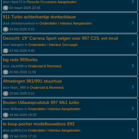
door Hank72 in
Porsche Occasions Aangeboden
0
03 maart 2026 22:55
911 Turbo achterbankje donkerblauw
door christianvanloon in
Onderdelen / Interieur Aangeboden
0
24 feb 2026 9:15
Gezocht: 19" Carrera Sport velgen voor 997 C2S, evt inruil
door kleingem in
Onderdelen / Interieur Gevraagd
0
23 feb 2026 9:40
big reds 993turbo
door Jack699 in
Onderstel & Remmerij
0
20 feb 2026 11:59
Afmetingen 981/991 stuurhuis
door Marc_986 in
Onderstel & Remmerij
0
20 feb 2026 0:15
Bouten Uitlaatspruitstuk 997 Mk1 turbo
door 964hans in
Onderdelen / Interieur Aangeboden
0
18 feb 2026 19:29
te koop pocher modelbouwdoos 993
door pp964c2 in
Onderdelen / Interieur Aangeboden
0
15 feb 2026 17:10