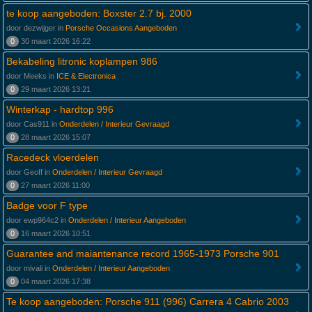
te koop aangeboden: Boxster 2.7 bj. 2000
door dezwijger in
Porsche Occasions Aangeboden
0
30 maart 2026 16:22
Bekabeling litronic koplampen 986
door Meeks in
ICE & Electronica
0
29 maart 2026 13:21
Winterkap - hardtop 996
door Cas911 in
Onderdelen / Interieur Gevraagd
0
28 maart 2026 15:07
Racedeck vloerdelen
door Geoff in
Onderdelen / Interieur Gevraagd
0
27 maart 2026 11:00
Badge voor F type
door ewp964c2 in
Onderdelen / Interieur Aangeboden
0
16 maart 2026 10:51
Guarantee and maiantenance record 1965-1973 Porsche 901
door mivali in
Onderdelen / Interieur Aangeboden
0
04 maart 2026 17:38
Te koop aangeboden: Porsche 911 (996) Carrera 4 Cabrio 2003