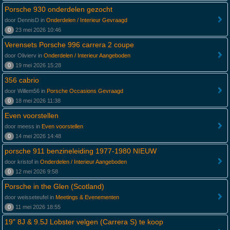
Porsche 930 onderdelen gezocht
door DennisD in
Onderdelen / Interieur Gevraagd
0
23 mei 2026 10:46
Verensets Porsche 996 carrera 2 coupe
door Olivierv in
Onderdelen / Interieur Aangeboden
0
19 mei 2026 15:28
356 cabrio
door Willem56 in
Porsche Occasions Gevraagd
0
18 mei 2026 11:38
Even voorstellen
door meess in
Even voorstellen
0
14 mei 2026 14:48
porsche 911 benzineleiding 1977-1980 NIEUW
door kristof in
Onderdelen / Interieur Aangeboden
0
12 mei 2026 9:58
Porsche in the Glen (Scotland)
door weisseteufel in
Meetings & Evenementen
0
11 mei 2026 18:55
19" 8J & 9.5J Lobster velgen (Carrera S) te koop