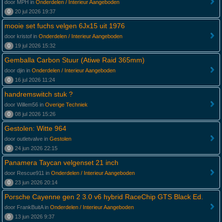
door MPH in
Onderdelen / Interieur Aangeboden
0
20 jul 2026 19:37
mooie set fuchs velgen 6Jx15 uit 1976
door kristof in
Onderdelen / Interieur Aangeboden
0
19 jul 2026 15:32
Gemballa Carbon Stuur (Atiwe Raid 365mm)
door djin in
Onderdelen / Interieur Aangeboden
0
16 jul 2026 11:24
handremswitch stuk ?
door Willem56 in
Overige Techniek
0
08 jul 2026 15:26
Gestolen: Witte 964
door outletvalve in
Gestolen
0
24 jun 2026 22:15
Panamera Taycan velgenset 21 inch
door Rescue911 in
Onderdelen / Interieur Aangeboden
0
23 jun 2026 20:14
Porsche Cayenne gen 2 3.0 v6 hybrid RaceChip GTS Black Ed.
door FrankBuitA in
Onderdelen / Interieur Aangeboden
0
13 jun 2026 9:37