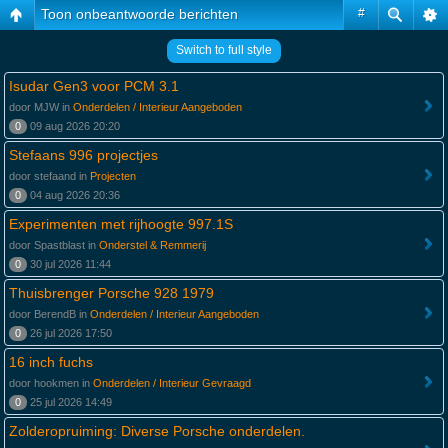
Toon onbeantwoorde berichten
#
Switch to full style
Isudar Gen3 voor PCM 3.1
door MJW in
Onderdelen / Interieur Aangeboden
0
09 aug 2026 20:20
Stefaans 996 projectjes
door stefaand in
Projecten
0
04 aug 2026 20:36
Experimenten met rijhoogte 997.1S
door Spastblast in
Onderstel & Remmerij
0
30 jul 2026 11:44
Thuisbrenger Porsche 928 1979
door BerendB in
Onderdelen / Interieur Aangeboden
0
26 jul 2026 17:50
16 inch fuchs
door hookmen in
Onderdelen / Interieur Gevraagd
0
25 jul 2026 14:49
Zolderopruiming: Diverse Porsche onderdelen.