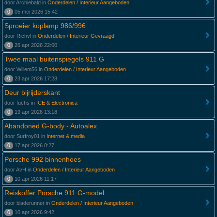
door Archiebald in
Onderdelen / Interieur Aangeboden
0
05 mei 2026 15:42
Sproeier koplamp 986/996
door Richvl in
Onderdelen / Interieur Gevraagd
0
26 apr 2026 22:00
Twee maal buitenspiegels 911 G
door Willem56 in
Onderdelen / Interieur Aangeboden
0
23 apr 2026 17:28
Deur bijrijderskant
door fuchs in
ICE & Electronica
0
19 apr 2026 13:18
Abandoned G-body - Autoalex
door Surfroy01 in
Internet & media
0
17 apr 2026 8:27
Porsche 992 binnenhoes
door AvH in
Onderdelen / Interieur Aangeboden
0
10 apr 2026 11:17
Reiskoffer Porsche 911 G-model
door bladerunner in
Onderdelen / Interieur Aangeboden
0
10 apr 2026 9:42