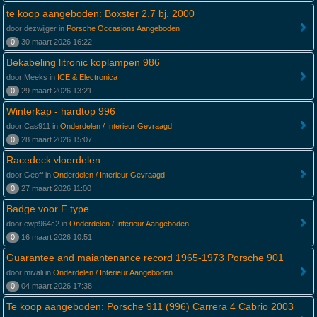
te koop aangeboden: Boxster 2.7 bj. 2000
door dezwijger in
Porsche Occasions Aangeboden
0
30 maart 2026 16:22
Bekabeling litronic koplampen 986
door Meeks in
ICE & Electronica
0
29 maart 2026 13:21
Winterkap - hardtop 996
door Cas911 in
Onderdelen / Interieur Gevraagd
0
28 maart 2026 15:07
Racedeck vloerdelen
door Geoff in
Onderdelen / Interieur Gevraagd
0
27 maart 2026 11:00
Badge voor F type
door ewp964c2 in
Onderdelen / Interieur Aangeboden
0
16 maart 2026 10:51
Guarantee and maiantenance record 1965-1973 Porsche 901
door mivali in
Onderdelen / Interieur Aangeboden
0
04 maart 2026 17:38
Te koop aangeboden: Porsche 911 (996) Carrera 4 Cabrio 2003