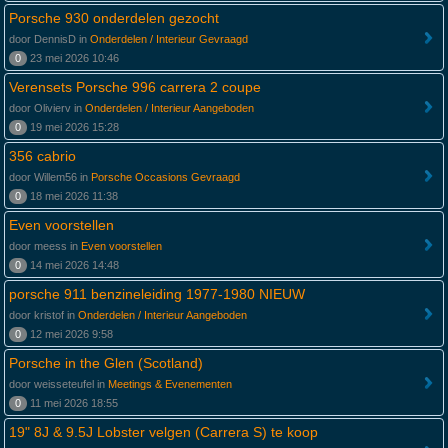
Porsche 930 onderdelen gezocht
door DennisD in
Onderdelen / Interieur Gevraagd
0
23 mei 2026 10:46
Verensets Porsche 996 carrera 2 coupe
door Olivierv in
Onderdelen / Interieur Aangeboden
0
19 mei 2026 15:28
356 cabrio
door Willem56 in
Porsche Occasions Gevraagd
0
18 mei 2026 11:38
Even voorstellen
door meess in
Even voorstellen
0
14 mei 2026 14:48
porsche 911 benzineleiding 1977-1980 NIEUW
door kristof in
Onderdelen / Interieur Aangeboden
0
12 mei 2026 9:58
Porsche in the Glen (Scotland)
door weisseteufel in
Meetings & Evenementen
0
11 mei 2026 18:55
19" 8J & 9.5J Lobster velgen (Carrera S) te koop