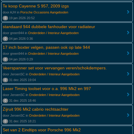
Te koop Cayenne S 957, 2009 izgs
door AJH in
Porsche Occasions Aangeboden
0
19 jan 2026 20:52
standaard 944 dubbele fanhouder voor radiateur
door green944 in
Onderdelen / Interieur Aangeboden
0
04 jan 2026 0:36
17 inch boxter velgen, passen ook op late 944
door green944 in
Onderdelen / Interieur Aangeboden
0
04 jan 2026 0:29
Veerspanner set voor vervangen veren/schokdempers.
door JeroenSC in
Onderdelen / Interieur Aangeboden
0
31 dec 2025 19:04
Laser Timing toolset voor o.a. 996 Mk2 en 997
door JeroenSC in
Onderdelen / Interieur Aangeboden
0
31 dec 2025 18:46
Zijruit 996 Mk2 cabrio rechtsachter
door JeroenSC in
Onderdelen / Interieur Aangeboden
0
31 dec 2025 18:21
Set van 2 Eindtips voor Porsche 996 Mk2