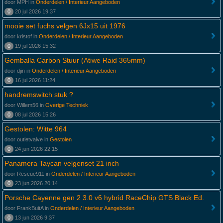
door MPH in
Onderdelen / Interieur Aangeboden
0
20 jul 2026 19:37
mooie set fuchs velgen 6Jx15 uit 1976
door kristof in
Onderdelen / Interieur Aangeboden
0
19 jul 2026 15:32
Gemballa Carbon Stuur (Atiwe Raid 365mm)
door djin in
Onderdelen / Interieur Aangeboden
0
16 jul 2026 11:24
handremswitch stuk ?
door Willem56 in
Overige Techniek
0
08 jul 2026 15:26
Gestolen: Witte 964
door outletvalve in
Gestolen
0
24 jun 2026 22:15
Panamera Taycan velgenset 21 inch
door Rescue911 in
Onderdelen / Interieur Aangeboden
0
23 jun 2026 20:14
Porsche Cayenne gen 2 3.0 v6 hybrid RaceChip GTS Black Ed.
door FrankBuitA in
Onderdelen / Interieur Aangeboden
0
13 jun 2026 9:37