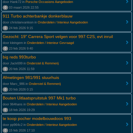
door Hank72 in
Porsche Occasions Aangeboden
0
03 maart 2026 22:55
911 Turbo achterbankje donkerblauw
door christianvanloon in
Onderdelen / Interieur Aangeboden
0
24 feb 2026 9:15
Gezocht: 19" Carrera Sport velgen voor 997 C2S, evt inruil
door kleingem in
Onderdelen / Interieur Gevraagd
0
23 feb 2026 9:40
big reds 993turbo
door Jack699 in
Onderstel & Remmerij
0
20 feb 2026 11:59
Afmetingen 981/991 stuurhuis
door Marc_986 in
Onderstel & Remmerij
0
20 feb 2026 0:15
Bouten Uitlaatspruitstuk 997 Mk1 turbo
door 964hans in
Onderdelen / Interieur Aangeboden
0
18 feb 2026 19:29
te koop pocher modelbouwdoos 993
door pp964c2 in
Onderdelen / Interieur Aangeboden
0
15 feb 2026 17:10