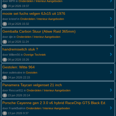
door MPH in
Onderdelen / Interieur Aangeboden
0
20 jul 2026 19:37
mooie set fuchs velgen 6Jx15 uit 1976
door kristof in
Onderdelen / Interieur Aangeboden
0
19 jul 2026 15:32
Gemballa Carbon Stuur (Atiwe Raid 365mm)
door djin in
Onderdelen / Interieur Aangeboden
0
16 jul 2026 11:24
handremswitch stuk ?
door Willem56 in
Overige Techniek
0
08 jul 2026 15:26
Gestolen: Witte 964
door outletvalve in
Gestolen
0
24 jun 2026 22:15
Panamera Taycan velgenset 21 inch
door Rescue911 in
Onderdelen / Interieur Aangeboden
0
23 jun 2026 20:14
Porsche Cayenne gen 2 3.0 v6 hybrid RaceChip GTS Black Ed.
door FrankBuitA in
Onderdelen / Interieur Aangeboden
0
13 jun 2026 9:37