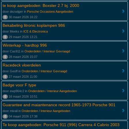
te koop aangeboden: Boxster 2.7 bj. 2000
door dezwijger in
Porsche Occasions Aangeboden
0
30 maart 2026 16:22
Bekabeling litronic koplampen 986
door Meeks in
ICE & Electronica
0
29 maart 2026 13:21
Winterkap - hardtop 996
door Cas911 in
Onderdelen / Interieur Gevraagd
0
28 maart 2026 15:07
Racedeck vloerdelen
door Geoff in
Onderdelen / Interieur Gevraagd
0
27 maart 2026 11:00
Badge voor F type
door ewp964c2 in
Onderdelen / Interieur Aangeboden
0
16 maart 2026 10:51
Guarantee and maiantenance record 1965-1973 Porsche 901
door mivali in
Onderdelen / Interieur Aangeboden
0
04 maart 2026 17:38
Te koop aangeboden: Porsche 911 (996) Carrera 4 Cabrio 2003