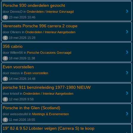
Porsche 930 onderdelen gezocht
door DennisD in
Onderdelen / Interieur Gevraagd
0
23 mei 2026 10:46
Verensets Porsche 996 carrera 2 coupe
door Olivierv in
Onderdelen / Interieur Aangeboden
0
19 mei 2026 15:28
356 cabrio
door Willem56 in
Porsche Occasions Gevraagd
0
18 mei 2026 11:38
Even voorstellen
door meess in
Even voorstellen
0
14 mei 2026 14:48
porsche 911 benzineleiding 1977-1980 NIEUW
door kristof in
Onderdelen / Interieur Aangeboden
0
12 mei 2026 9:58
Porsche in the Glen (Scotland)
door weisseteufel in
Meetings & Evenementen
0
11 mei 2026 18:55
19" 8J & 9.5J Lobster velgen (Carrera S) te koop