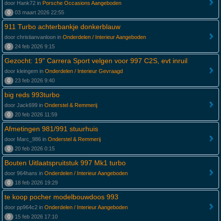
door Hank72 in
Porsche Occasions Aangeboden
0
03 maart 2026 22:55
911 Turbo achterbankje donkerblauw
door christianvanloon in
Onderdelen / Interieur Aangeboden
0
24 feb 2026 9:15
Gezocht: 19" Carrera Sport velgen voor 997 C2S, evt inruil
door kleingem in
Onderdelen / Interieur Gevraagd
0
23 feb 2026 9:40
big reds 993turbo
door Jack699 in
Onderstel & Remmerij
0
20 feb 2026 11:59
Afmetingen 981/991 stuurhuis
door Marc_986 in
Onderstel & Remmerij
0
20 feb 2026 0:15
Bouten Uitlaatspruitstuk 997 Mk1 turbo
door 964hans in
Onderdelen / Interieur Aangeboden
0
18 feb 2026 19:29
te koop pocher modelbouwdoos 993
door pp964c2 in
Onderdelen / Interieur Aangeboden
0
15 feb 2026 17:10