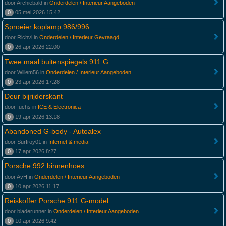
door Archiebald in
Onderdelen / Interieur Aangeboden
0
05 mei 2026 15:42
Sproeier koplamp 986/996
door Richvl in
Onderdelen / Interieur Gevraagd
0
26 apr 2026 22:00
Twee maal buitenspiegels 911 G
door Willem56 in
Onderdelen / Interieur Aangeboden
0
23 apr 2026 17:28
Deur bijrijderskant
door fuchs in
ICE & Electronica
0
19 apr 2026 13:18
Abandoned G-body - Autoalex
door Surfroy01 in
Internet & media
0
17 apr 2026 8:27
Porsche 992 binnenhoes
door AvH in
Onderdelen / Interieur Aangeboden
0
10 apr 2026 11:17
Reiskoffer Porsche 911 G-model
door bladerunner in
Onderdelen / Interieur Aangeboden
0
10 apr 2026 9:42