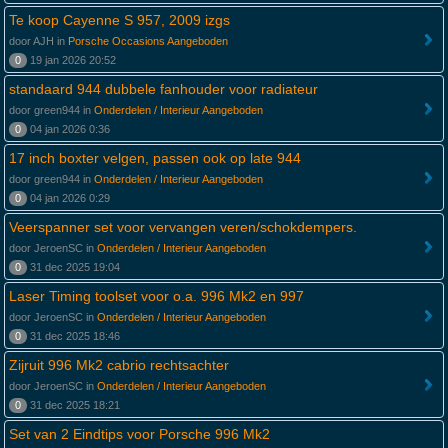
Te koop Cayenne S 957, 2009 izgs
door AJH in
Porsche Occasions Aangeboden
0
19 jan 2026 20:52
standaard 944 dubbele fanhouder voor radiateur
door green944 in
Onderdelen / Interieur Aangeboden
0
04 jan 2026 0:36
17 inch boxter velgen, passen ook op late 944
door green944 in
Onderdelen / Interieur Aangeboden
0
04 jan 2026 0:29
Veerspanner set voor vervangen veren/schokdempers.
door JeroenSC in
Onderdelen / Interieur Aangeboden
0
31 dec 2025 19:04
Laser Timing toolset voor o.a. 996 Mk2 en 997
door JeroenSC in
Onderdelen / Interieur Aangeboden
0
31 dec 2025 18:46
Zijruit 996 Mk2 cabrio rechtsachter
door JeroenSC in
Onderdelen / Interieur Aangeboden
0
31 dec 2025 18:21
Set van 2 Eindtips voor Porsche 996 Mk2