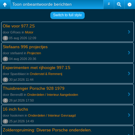
Toon onbeantwoorde berichten
#
Switch to full style
Olie voor 977.2S
door GRoes in
Motor
0
05 aug 2026 12:09
Stefaans 996 projectjes
door stefaand in
Projecten
0
04 aug 2026 20:36
Experimenten met rijhoogte 997.1S
door Spastblast in
Onderstel & Remmerij
0
30 jul 2026 11:44
Thuisbrenger Porsche 928 1979
door BerendB in
Onderdelen / Interieur Aangeboden
0
26 jul 2026 17:50
16 inch fuchs
door hookmen in
Onderdelen / Interieur Gevraagd
0
25 jul 2026 14:49
Zolderopruiming: Diverse Porsche onderdelen.