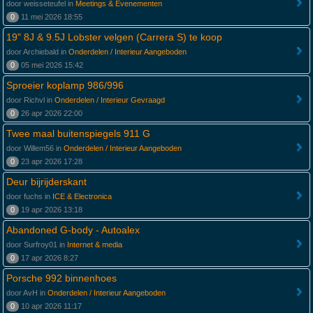
door weisseteufel in
Meetings & Evenementen
0
11 mei 2026 18:55
19" 8J & 9.5J Lobster velgen (Carrera S) te koop
door Archiebald in
Onderdelen / Interieur Aangeboden
0
05 mei 2026 15:42
Sproeier koplamp 986/996
door Richvl in
Onderdelen / Interieur Gevraagd
0
26 apr 2026 22:00
Twee maal buitenspiegels 911 G
door Willem56 in
Onderdelen / Interieur Aangeboden
0
23 apr 2026 17:28
Deur bijrijderskant
door fuchs in
ICE & Electronica
0
19 apr 2026 13:18
Abandoned G-body - Autoalex
door Surfroy01 in
Internet & media
0
17 apr 2026 8:27
Porsche 992 binnenhoes
door AvH in
Onderdelen / Interieur Aangeboden
0
10 apr 2026 11:17