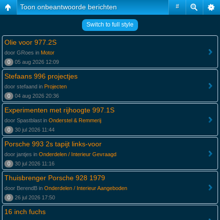
Toon onbeantwoorde berichten
#
Switch to full style
Olie voor 977.2S
door GRoes in
Motor
0
05 aug 2026 12:09
Stefaans 996 projectjes
door stefaand in
Projecten
0
04 aug 2026 20:36
Experimenten met rijhoogte 997.1S
door Spastblast in
Onderstel & Remmerij
0
30 jul 2026 11:44
Porsche 993 2s tapijt links-voor
door jantjes in
Onderdelen / Interieur Gevraagd
0
30 jul 2026 11:16
Thuisbrenger Porsche 928 1979
door BerendB in
Onderdelen / Interieur Aangeboden
0
26 jul 2026 17:50
16 inch fuchs