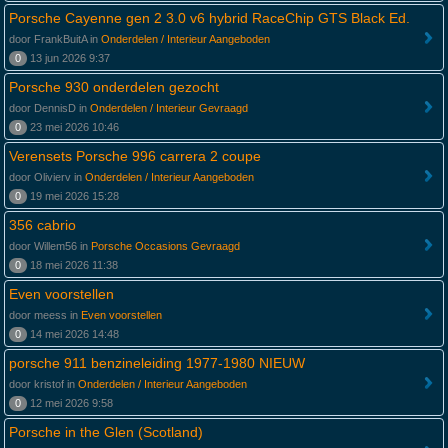
Porsche Cayenne gen 2 3.0 v6 hybrid RaceChip GTS Black Ed.
door FrankBuitA in
Onderdelen / Interieur Aangeboden
0
13 jun 2026 9:37
Porsche 930 onderdelen gezocht
door DennisD in
Onderdelen / Interieur Gevraagd
0
23 mei 2026 10:46
Verensets Porsche 996 carrera 2 coupe
door Olivierv in
Onderdelen / Interieur Aangeboden
0
19 mei 2026 15:28
356 cabrio
door Willem56 in
Porsche Occasions Gevraagd
0
18 mei 2026 11:38
Even voorstellen
door meess in
Even voorstellen
0
14 mei 2026 14:48
porsche 911 benzineleiding 1977-1980 NIEUW
door kristof in
Onderdelen / Interieur Aangeboden
0
12 mei 2026 9:58
Porsche in the Glen (Scotland)