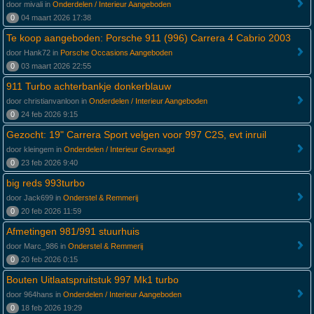
door mivali in
Onderdelen / Interieur Aangeboden
0
04 maart 2026 17:38
Te koop aangeboden: Porsche 911 (996) Carrera 4 Cabrio 2003
door Hank72 in
Porsche Occasions Aangeboden
0
03 maart 2026 22:55
911 Turbo achterbankje donkerblauw
door christianvanloon in
Onderdelen / Interieur Aangeboden
0
24 feb 2026 9:15
Gezocht: 19" Carrera Sport velgen voor 997 C2S, evt inruil
door kleingem in
Onderdelen / Interieur Gevraagd
0
23 feb 2026 9:40
big reds 993turbo
door Jack699 in
Onderstel & Remmerij
0
20 feb 2026 11:59
Afmetingen 981/991 stuurhuis
door Marc_986 in
Onderstel & Remmerij
0
20 feb 2026 0:15
Bouten Uitlaatspruitstuk 997 Mk1 turbo
door 964hans in
Onderdelen / Interieur Aangeboden
0
18 feb 2026 19:29