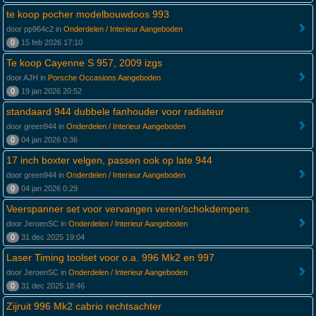
te koop pocher modelbouwdoos 993
door pp964c2 in
Onderdelen / Interieur Aangeboden
0
15 feb 2026 17:10
Te koop Cayenne S 957, 2009 izgs
door AJH in
Porsche Occasions Aangeboden
0
19 jan 2026 20:52
standaard 944 dubbele fanhouder voor radiateur
door green944 in
Onderdelen / Interieur Aangeboden
0
04 jan 2026 0:36
17 inch boxter velgen, passen ook op late 944
door green944 in
Onderdelen / Interieur Aangeboden
0
04 jan 2026 0:29
Veerspanner set voor vervangen veren/schokdempers.
door JeroenSC in
Onderdelen / Interieur Aangeboden
0
31 dec 2025 19:04
Laser Timing toolset voor o.a. 996 Mk2 en 997
door JeroenSC in
Onderdelen / Interieur Aangeboden
0
31 dec 2025 18:46
Zijruit 996 Mk2 cabrio rechtsachter