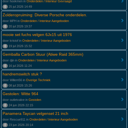
door hookmen in
Onderdelen / Interieur Gevraagd
0
25 jul 2026 14:49
Zolderopruiming: Diverse Porsche onderdelen.
door MPH in
Onderdelen / Interieur Aangeboden
0
20 jul 2026 19:37
mooie set fuchs velgen 6Jx15 uit 1976
door kristof in
Onderdelen / Interieur Aangeboden
0
19 jul 2026 15:32
Gemballa Carbon Stuur (Atiwe Raid 365mm)
door djin in
Onderdelen / Interieur Aangeboden
0
16 jul 2026 11:24
handremswitch stuk ?
door Willem56 in
Overige Techniek
0
08 jul 2026 15:26
Gestolen: Witte 964
door outletvalve in
Gestolen
0
24 jun 2026 22:15
Panamera Taycan velgenset 21 inch
door Rescue911 in
Onderdelen / Interieur Aangeboden
0
23 jun 2026 20:14