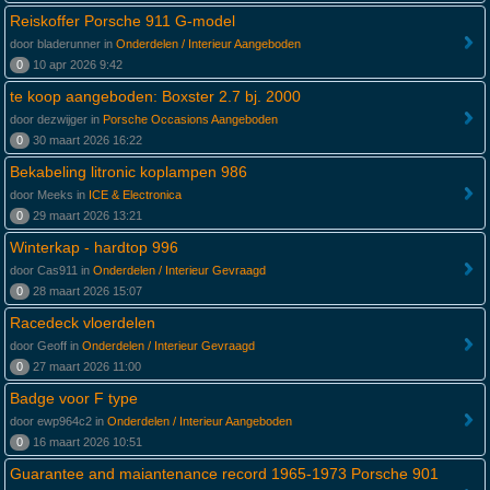
Reiskoffer Porsche 911 G-model
door bladerunner in
Onderdelen / Interieur Aangeboden
0
10 apr 2026 9:42
te koop aangeboden: Boxster 2.7 bj. 2000
door dezwijger in
Porsche Occasions Aangeboden
0
30 maart 2026 16:22
Bekabeling litronic koplampen 986
door Meeks in
ICE & Electronica
0
29 maart 2026 13:21
Winterkap - hardtop 996
door Cas911 in
Onderdelen / Interieur Gevraagd
0
28 maart 2026 15:07
Racedeck vloerdelen
door Geoff in
Onderdelen / Interieur Gevraagd
0
27 maart 2026 11:00
Badge voor F type
door ewp964c2 in
Onderdelen / Interieur Aangeboden
0
16 maart 2026 10:51
Guarantee and maiantenance record 1965-1973 Porsche 901