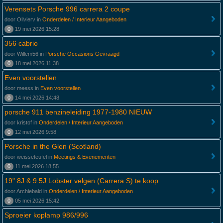
Verensets Porsche 996 carrera 2 coupe
door Olivierv in
Onderdelen / Interieur Aangeboden
0
19 mei 2026 15:28
356 cabrio
door Willem56 in
Porsche Occasions Gevraagd
0
18 mei 2026 11:38
Even voorstellen
door meess in
Even voorstellen
0
14 mei 2026 14:48
porsche 911 benzineleiding 1977-1980 NIEUW
door kristof in
Onderdelen / Interieur Aangeboden
0
12 mei 2026 9:58
Porsche in the Glen (Scotland)
door weisseteufel in
Meetings & Evenementen
0
11 mei 2026 18:55
19" 8J & 9.5J Lobster velgen (Carrera S) te koop
door Archiebald in
Onderdelen / Interieur Aangeboden
0
05 mei 2026 15:42
Sproeier koplamp 986/996