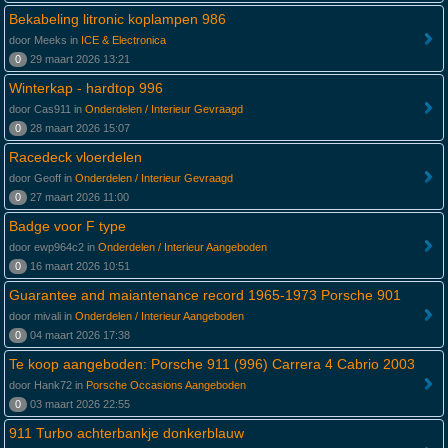
Bekabeling litronic koplampen 986
door Meeks in
ICE & Electronica
0
29 maart 2026 13:21
Winterkap - hardtop 996
door Cas911 in
Onderdelen / Interieur Gevraagd
0
28 maart 2026 15:07
Racedeck vloerdelen
door Geoff in
Onderdelen / Interieur Gevraagd
0
27 maart 2026 11:00
Badge voor F type
door ewp964c2 in
Onderdelen / Interieur Aangeboden
0
16 maart 2026 10:51
Guarantee and maiantenance record 1965-1973 Porsche 901
door mivali in
Onderdelen / Interieur Aangeboden
0
04 maart 2026 17:38
Te koop aangeboden: Porsche 911 (996) Carrera 4 Cabrio 2003
door Hank72 in
Porsche Occasions Aangeboden
0
03 maart 2026 22:55
911 Turbo achterbankje donkerblauw