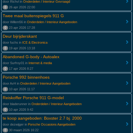
door Richvl in
Onderdelen / Interieur Gevraagd
0
26 apr 2026 22:00
Twee maal buitenspiegels 911 G
door Willem56 in
Onderdelen / Interieur Aangeboden
0
23 apr 2026 17:28
Deur bijrijderskant
door fuchs in
ICE & Electronica
0
19 apr 2026 13:18
Abandoned G-body - Autoalex
door Surfroy01 in
Internet & media
0
17 apr 2026 8:27
Porsche 992 binnenhoes
door AvH in
Onderdelen / Interieur Aangeboden
0
10 apr 2026 11:17
Reiskoffer Porsche 911 G-model
door bladerunner in
Onderdelen / Interieur Aangeboden
0
10 apr 2026 9:42
te koop aangeboden: Boxster 2.7 bj. 2000
door dezwijger in
Porsche Occasions Aangeboden
0
30 maart 2026 16:22