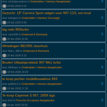
door christianvanloon in
Onderdelen / Interieur Aangeboden
0
24 feb 2026 9:15
Gezocht: 19" Carrera Sport velgen voor 997 C2S, evt inruil
door kleingem in
Onderdelen / Interieur Gevraagd
0
23 feb 2026 9:40
big reds 993turbo
door Jack699 in
Onderstel & Remmerij
0
20 feb 2026 11:59
Afmetingen 981/991 stuurhuis
door Marc_986 in
Onderstel & Remmerij
0
20 feb 2026 0:15
Bouten Uitlaatspruitstuk 997 Mk1 turbo
door 964hans in
Onderdelen / Interieur Aangeboden
0
18 feb 2026 19:29
te koop pocher modelbouwdoos 993
door pp964c2 in
Onderdelen / Interieur Aangeboden
0
15 feb 2026 17:10
Te koop Cayenne S 957, 2009 izgs
door AJH in
Porsche Occasions Aangeboden
0
19 jan 2026 20:52