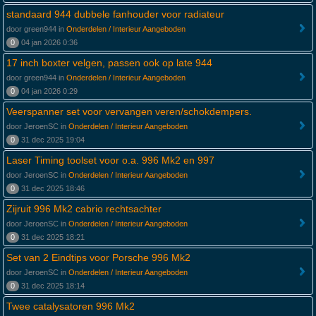
standaard 944 dubbele fanhouder voor radiateur
door green944 in
Onderdelen / Interieur Aangeboden
0
04 jan 2026 0:36
17 inch boxter velgen, passen ook op late 944
door green944 in
Onderdelen / Interieur Aangeboden
0
04 jan 2026 0:29
Veerspanner set voor vervangen veren/schokdempers.
door JeroenSC in
Onderdelen / Interieur Aangeboden
0
31 dec 2025 19:04
Laser Timing toolset voor o.a. 996 Mk2 en 997
door JeroenSC in
Onderdelen / Interieur Aangeboden
0
31 dec 2025 18:46
Zijruit 996 Mk2 cabrio rechtsachter
door JeroenSC in
Onderdelen / Interieur Aangeboden
0
31 dec 2025 18:21
Set van 2 Eindtips voor Porsche 996 Mk2
door JeroenSC in
Onderdelen / Interieur Aangeboden
0
31 dec 2025 18:14
Twee catalysatoren 996 Mk2