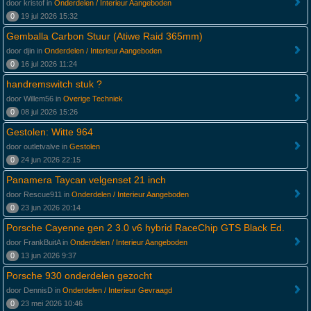
door kristof in
Onderdelen / Interieur Aangeboden
0
19 jul 2026 15:32
Gemballa Carbon Stuur (Atiwe Raid 365mm)
door djin in
Onderdelen / Interieur Aangeboden
0
16 jul 2026 11:24
handremswitch stuk ?
door Willem56 in
Overige Techniek
0
08 jul 2026 15:26
Gestolen: Witte 964
door outletvalve in
Gestolen
0
24 jun 2026 22:15
Panamera Taycan velgenset 21 inch
door Rescue911 in
Onderdelen / Interieur Aangeboden
0
23 jun 2026 20:14
Porsche Cayenne gen 2 3.0 v6 hybrid RaceChip GTS Black Ed.
door FrankBuitA in
Onderdelen / Interieur Aangeboden
0
13 jun 2026 9:37
Porsche 930 onderdelen gezocht
door DennisD in
Onderdelen / Interieur Gevraagd
0
23 mei 2026 10:46