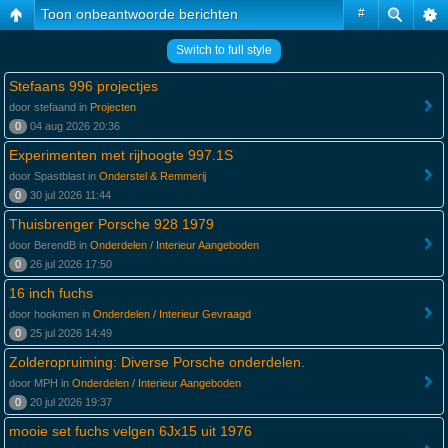
Toon onbeantwoorde berichten
#
Switch to full style
Stefaans 996 projectjes
door stefaand in
Projecten
0
04 aug 2026 20:36
Experimenten met rijhoogte 997.1S
door Spastblast in
Onderstel & Remmerij
0
30 jul 2026 11:44
Thuisbrenger Porsche 928 1979
door BerendB in
Onderdelen / Interieur Aangeboden
0
26 jul 2026 17:50
16 inch fuchs
door hookmen in
Onderdelen / Interieur Gevraagd
0
25 jul 2026 14:49
Zolderopruiming: Diverse Porsche onderdelen.
door MPH in
Onderdelen / Interieur Aangeboden
0
20 jul 2026 19:37
mooie set fuchs velgen 6Jx15 uit 1976