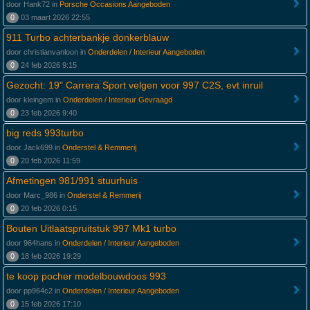
door Hank72 in
Porsche Occasions Aangeboden
0
03 maart 2026 22:55
911 Turbo achterbankje donkerblauw
door christianvanloon in
Onderdelen / Interieur Aangeboden
0
24 feb 2026 9:15
Gezocht: 19" Carrera Sport velgen voor 997 C2S, evt inruil
door kleingem in
Onderdelen / Interieur Gevraagd
0
23 feb 2026 9:40
big reds 993turbo
door Jack699 in
Onderstel & Remmerij
0
20 feb 2026 11:59
Afmetingen 981/991 stuurhuis
door Marc_986 in
Onderstel & Remmerij
0
20 feb 2026 0:15
Bouten Uitlaatspruitstuk 997 Mk1 turbo
door 964hans in
Onderdelen / Interieur Aangeboden
0
18 feb 2026 19:29
te koop pocher modelbouwdoos 993
door pp964c2 in
Onderdelen / Interieur Aangeboden
0
15 feb 2026 17:10