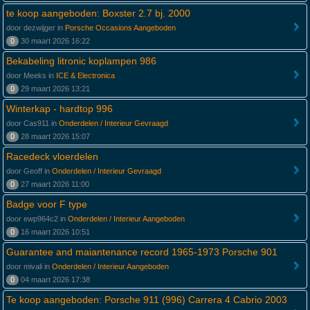
te koop aangeboden: Boxster 2.7 bj. 2000
door dezwijger in
Porsche Occasions Aangeboden
0
30 maart 2026 16:22
Bekabeling litronic koplampen 986
door Meeks in
ICE & Electronica
0
29 maart 2026 13:21
Winterkap - hardtop 996
door Cas911 in
Onderdelen / Interieur Gevraagd
0
28 maart 2026 15:07
Racedeck vloerdelen
door Geoff in
Onderdelen / Interieur Gevraagd
0
27 maart 2026 11:00
Badge voor F type
door ewp964c2 in
Onderdelen / Interieur Aangeboden
0
16 maart 2026 10:51
Guarantee and maiantenance record 1965-1973 Porsche 901
door mivali in
Onderdelen / Interieur Aangeboden
0
04 maart 2026 17:38
Te koop aangeboden: Porsche 911 (996) Carrera 4 Cabrio 2003