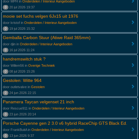
door MPH in
Onderdelen / Interieur Aangeboden
0
20 jul 2026 19:37
mooie set fuchs velgen 6Jx15 uit 1976
door kristof in
Onderdelen / Interieur Aangeboden
0
19 jul 2026 15:32
Gemballa Carbon Stuur (Atiwe Raid 365mm)
door djin in
Onderdelen / Interieur Aangeboden
0
16 jul 2026 11:24
handremswitch stuk ?
door Willem56 in
Overige Techniek
0
08 jul 2026 15:26
Gestolen: Witte 964
door outletvalve in
Gestolen
0
24 jun 2026 22:15
Panamera Taycan velgenset 21 inch
door Rescue911 in
Onderdelen / Interieur Aangeboden
0
23 jun 2026 20:14
Porsche Cayenne gen 2 3.0 v6 hybrid RaceChip GTS Black Ed.
door FrankBuitA in
Onderdelen / Interieur Aangeboden
0
13 jun 2026 9:37