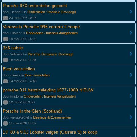
Porsche 930 onderdelen gezocht
door DennisD in
Onderdelen / Interieur Gevraagd
0
23 mei 2026 10:46
Verensets Porsche 996 carrera 2 coupe
door Olivierv in
Onderdelen / Interieur Aangeboden
0
19 mei 2026 15:28
356 cabrio
door Willem56 in
Porsche Occasions Gevraagd
0
18 mei 2026 11:38
Even voorstellen
door meess in
Even voorstellen
0
14 mei 2026 14:48
porsche 911 benzineleiding 1977-1980 NIEUW
door kristof in
Onderdelen / Interieur Aangeboden
0
12 mei 2026 9:58
Porsche in the Glen (Scotland)
door weisseteufel in
Meetings & Evenementen
0
11 mei 2026 18:55
19" 8J & 9.5J Lobster velgen (Carrera S) te koop