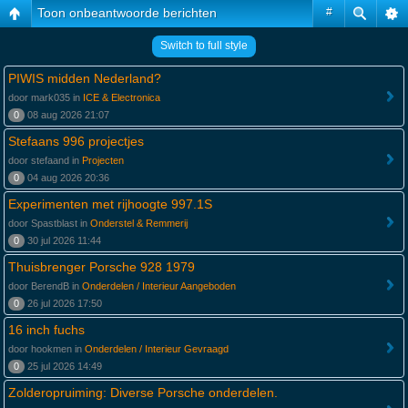
Toon onbeantwoorde berichten
#
Switch to full style
PIWIS midden Nederland?
door mark035 in
ICE & Electronica
0
08 aug 2026 21:07
Stefaans 996 projectjes
door stefaand in
Projecten
0
04 aug 2026 20:36
Experimenten met rijhoogte 997.1S
door Spastblast in
Onderstel & Remmerij
0
30 jul 2026 11:44
Thuisbrenger Porsche 928 1979
door BerendB in
Onderdelen / Interieur Aangeboden
0
26 jul 2026 17:50
16 inch fuchs
door hookmen in
Onderdelen / Interieur Gevraagd
0
25 jul 2026 14:49
Zolderopruiming: Diverse Porsche onderdelen.