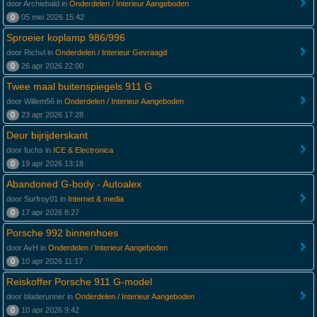
door Archiebald in
Onderdelen / Interieur Aangeboden
0
05 mei 2026 15:42
Sproeier koplamp 986/996
door Richvl in
Onderdelen / Interieur Gevraagd
0
26 apr 2026 22:00
Twee maal buitenspiegels 911 G
door Willem56 in
Onderdelen / Interieur Aangeboden
0
23 apr 2026 17:28
Deur bijrijderskant
door fuchs in
ICE & Electronica
0
19 apr 2026 13:18
Abandoned G-body - Autoalex
door Surfroy01 in
Internet & media
0
17 apr 2026 8:27
Porsche 992 binnenhoes
door AvH in
Onderdelen / Interieur Aangeboden
0
10 apr 2026 11:17
Reiskoffer Porsche 911 G-model
door bladerunner in
Onderdelen / Interieur Aangeboden
0
10 apr 2026 9:42