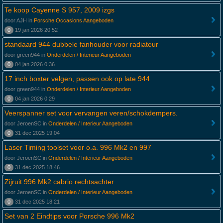
Te koop Cayenne S 957, 2009 izgs
door AJH in
Porsche Occasions Aangeboden
0
19 jan 2026 20:52
standaard 944 dubbele fanhouder voor radiateur
door green944 in
Onderdelen / Interieur Aangeboden
0
04 jan 2026 0:36
17 inch boxter velgen, passen ook op late 944
door green944 in
Onderdelen / Interieur Aangeboden
0
04 jan 2026 0:29
Veerspanner set voor vervangen veren/schokdempers.
door JeroenSC in
Onderdelen / Interieur Aangeboden
0
31 dec 2025 19:04
Laser Timing toolset voor o.a. 996 Mk2 en 997
door JeroenSC in
Onderdelen / Interieur Aangeboden
0
31 dec 2025 18:46
Zijruit 996 Mk2 cabrio rechtsachter
door JeroenSC in
Onderdelen / Interieur Aangeboden
0
31 dec 2025 18:21
Set van 2 Eindtips voor Porsche 996 Mk2