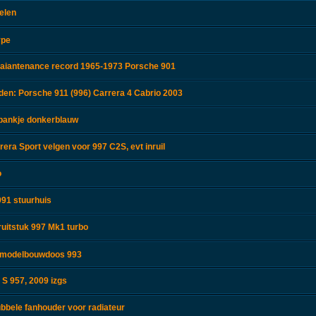
elen
ype
aiantenance record 1965-1973 Porsche 901
en: Porsche 911 (996) Carrera 4 Cabrio 2003
rbankje donkerblauw
era Sport velgen voor 997 C2S, evt inruil
o
91 stuurhuis
ruitstuk 997 Mk1 turbo
r modelbouwdoos 993
S 957, 2009 izgs
bbele fanhouder voor radiateur