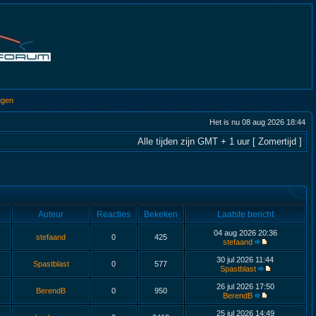
ggen
Het is nu 08 aug 2026 18:44
Alle tijden zijn GMT + 1 uur [ Zomertijd ]
Auteur
Reacties
Bekeken
Laatste bericht
04 aug 2026 20:36
stefaand
0
425
stefaand
30 jul 2026 11:44
Spastblast
0
577
Spastblast
26 jul 2026 17:50
BerendB
0
950
BerendB
25 jul 2026 14:49