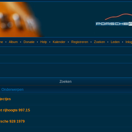
me
•
Album
•
Donatie
•
Help
•
Kalender
•
Registreren
•
Zoeken
•
Leden
•
Inlo
Zoeken
Onderwerpen
jectjes
 rijhoogte 997.1S
rsche 928 1979