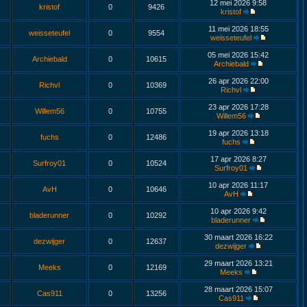
12 mei 2026 9:58
kristof
0
9426
kristof
11 mei 2026 18:55
weisseteufel
0
9554
weisseteufel
05 mei 2026 15:42
Archiebald
0
10615
Archiebald
26 apr 2026 22:00
Richvl
0
10369
Richvl
23 apr 2026 17:28
Willem56
0
10755
Willem56
19 apr 2026 13:18
fuchs
0
12486
fuchs
17 apr 2026 8:27
Surfroy01
0
10524
Surfroy01
10 apr 2026 11:17
AvH
0
10646
AvH
10 apr 2026 9:42
bladerunner
0
10292
bladerunner
30 maart 2026 16:22
dezwijger
0
12637
dezwijger
29 maart 2026 13:21
Meeks
0
12169
Meeks
28 maart 2026 15:07
Cas911
0
13256
Cas911