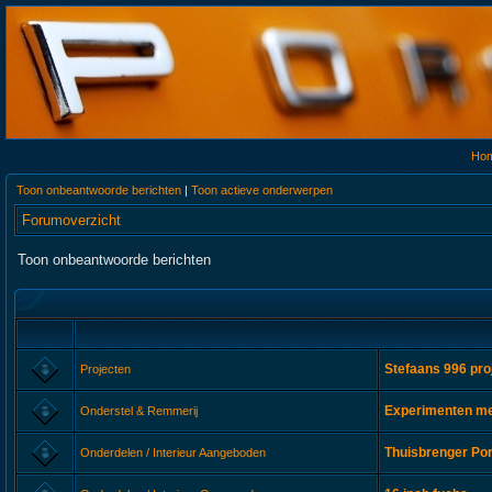
Ho
Toon onbeantwoorde berichten
|
Toon actieve onderwerpen
Forumoverzicht
Toon onbeantwoorde berichten
Stefaans 996 pro
Projecten
Experimenten met
Onderstel & Remmerij
Thuisbrenger Po
Onderdelen / Interieur Aangeboden