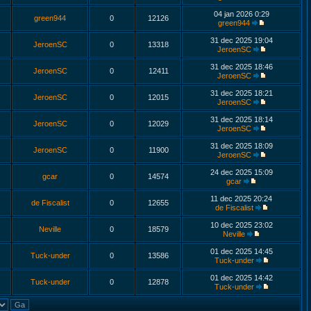
04 jan 2026 0:29
green944
0
12126
green944
31 dec 2025 19:04
JeroenSC
0
13318
JeroenSC
31 dec 2025 18:46
JeroenSC
0
12411
JeroenSC
31 dec 2025 18:21
JeroenSC
0
12015
JeroenSC
31 dec 2025 18:14
JeroenSC
0
12029
JeroenSC
31 dec 2025 18:09
JeroenSC
0
11900
JeroenSC
24 dec 2025 15:09
gcar
0
14574
gcar
11 dec 2025 20:24
de Fiscalist
0
12655
de Fiscalist
10 dec 2025 23:02
Neville
0
18579
Neville
01 dec 2025 14:45
Tuck-under
0
13586
Tuck-under
01 dec 2025 14:42
Tuck-under
0
12878
Tuck-under