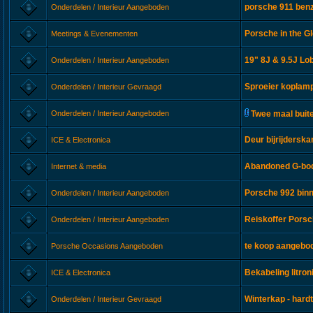
porsche 911 ben
Onderdelen / Interieur Aangeboden
Porsche in the Gl
Meetings & Evenementen
19" 8J & 9.5J Lob
Onderdelen / Interieur Aangeboden
Sproeier koplam
Onderdelen / Interieur Gevraagd
Onderdelen / Interieur Aangeboden
Twee maal buit
Deur bijrijderska
ICE & Electronica
Abandoned G-bod
Internet & media
Porsche 992 bin
Onderdelen / Interieur Aangeboden
Reiskoffer Pors
Onderdelen / Interieur Aangeboden
te koop aangebod
Porsche Occasions Aangeboden
Bekabeling litro
ICE & Electronica
Winterkap - hard
Onderdelen / Interieur Gevraagd