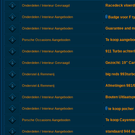
Racedeck vloerd
Onderdelen / Interieur Gevraagd
Onderdelen / Interieur Aangeboden
Badge voor F t
Guarantee and m
Onderdelen / Interieur Aangeboden
Te koop aangebod
Porsche Occasions Aangeboden
911 Turbo achte
Onderdelen / Interieur Aangeboden
Gezocht: 19" Carr
Onderdelen / Interieur Gevraagd
big reds 993turb
Onderstel & Remmerij
Afmetingen 981/9
Onderstel & Remmerij
Bouten Uitlaatsp
Onderdelen / Interieur Aangeboden
Onderdelen / Interieur Aangeboden
te koop poche
Te koop Cayenne 
Porsche Occasions Aangeboden
standaard 944 du
Onderdelen / Interieur Aangeboden