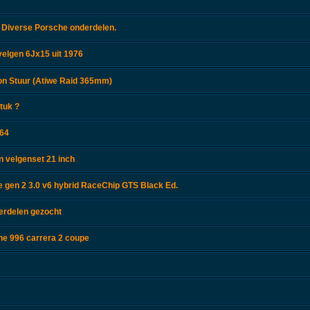
 Diverse Porsche onderdelen.
velgen 6Jx15 uit 1976
n Stuur (Atiwe Raid 365mm)
tuk ?
964
 velgenset 21 inch
gen 2 3.0 v6 hybrid RaceChip GTS Black Ed.
erdelen gezocht
he 996 carrera 2 coupe