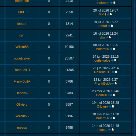
hookmen
0
2410
hookmen
20 jul 2026 19:37
MPH
0
2550
MPH
19 jul 2026 15:32
kristof
0
1314
kristof
16 jul 2026 11:24
djin
0
2241
djin
08 jul 2026 15:26
Willem56
0
10156
Willem56
24 jun 2026 22:15
outletvalve
0
23507
outletvalve
23 jun 2026 20:14
Rescue911
0
11305
Rescue911
13 jun 2026 9:37
FrankBuitA
0
8786
FrankBuitA
23 mei 2026 10:46
DennisD
0
9484
DennisD
19 mei 2026 15:28
Olivierv
0
8897
Olivierv
18 mei 2026 11:38
Willem56
0
9196
Willem56
14 mei 2026 14:48
meess
0
9458
meess