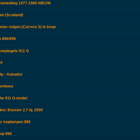
zineleiding 1977-1980 NIEUW
en (Scotland)
ster velgen (Carrera S) te koop
p 986/996
enspiegels 911 G
nt
y - Autoalex
nenhoes
che 911 G-model
en: Boxster 2.7 bj. 2000
nic koplampen 986
top 996