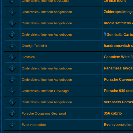
16 inch fuchs
Onderdelen / Interieur Gevraagd
Zolderopruiming:
Onderdelen / Interieur Aangeboden
mooie set fuchs 
Onderdelen / Interieur Aangeboden
Onderdelen / Interieur Aangeboden
Gemballa Carbo
handremswitch s
Overige Techniek
Gestolen: Witte 
Gestolen
Panamera Taycan
Onderdelen / Interieur Aangeboden
Porsche Cayenne 
Onderdelen / Interieur Aangeboden
Porsche 930 ond
Onderdelen / Interieur Gevraagd
Verensets Porsc
Onderdelen / Interieur Aangeboden
356 cabrio
Porsche Occasions Gevraagd
Even voorstellen
Even voorstellen