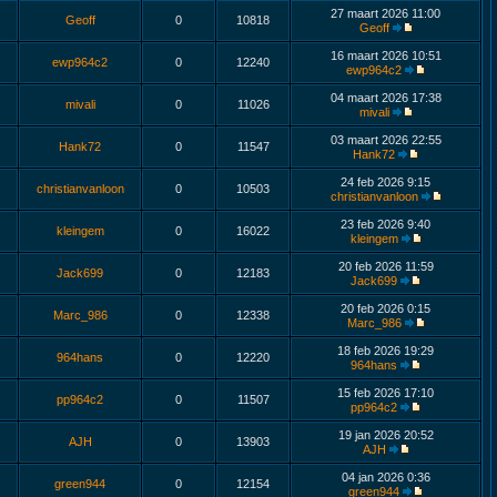
27 maart 2026 11:00
Geoff
0
10818
Geoff
16 maart 2026 10:51
ewp964c2
0
12240
ewp964c2
04 maart 2026 17:38
mivali
0
11026
mivali
03 maart 2026 22:55
Hank72
0
11547
Hank72
24 feb 2026 9:15
christianvanloon
0
10503
christianvanloon
23 feb 2026 9:40
kleingem
0
16022
kleingem
20 feb 2026 11:59
Jack699
0
12183
Jack699
20 feb 2026 0:15
Marc_986
0
12338
Marc_986
18 feb 2026 19:29
964hans
0
12220
964hans
15 feb 2026 17:10
pp964c2
0
11507
pp964c2
19 jan 2026 20:52
AJH
0
13903
AJH
04 jan 2026 0:36
green944
0
12154
green944