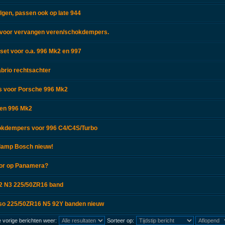
lgen, passen ook op late 944
 voor vervangen veren/schokdempers.
lset voor o.a. 996 Mk2 en 997
abrio rechtsachter
ps voor Porsche 996 Mk2
ren 996 Mk2
okdempers voor 996 C4/C4S/Turbo
lamp Bosch nieuw!
sor op Panamera?
02 N3 225/50ZR16 band
sso 225/50ZR16 N5 92Y banden nieuw
 vorige berichten weer:
Sorteer op: