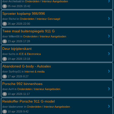
door Archiebald in
Onderdelen / Interieur Aangeboden
0
05 mei 2026 15:42
Sproeier koplamp 986/996
door Richvl in
Onderdelen / Interieur Gevraagd
0
26 apr 2026 22:00
Twee maal buitenspiegels 911 G
door Willem56 in
Onderdelen / Interieur Aangeboden
0
23 apr 2026 17:28
Deur bijrijderskant
door fuchs in
ICE & Electronica
0
19 apr 2026 13:18
Abandoned G-body - Autoalex
door Surfroy01 in
Internet & media
0
17 apr 2026 8:27
Porsche 992 binnenhoes
door AvH in
Onderdelen / Interieur Aangeboden
0
10 apr 2026 11:17
Reiskoffer Porsche 911 G-model
door bladerunner in
Onderdelen / Interieur Aangeboden
0
10 apr 2026 9:42