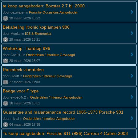
te koop aangeboden: Boxster 2.7 bj. 2000
door dezwijger in
Porsche Occasions Aangeboden
0
30 maart 2026 16:22
Bekabeling litronic koplampen 986
door Meeks in
ICE & Electronica
0
29 maart 2026 13:21
Winterkap - hardtop 996
door Cas911 in
Onderdelen / Interieur Gevraagd
0
28 maart 2026 15:07
Racedeck vloerdelen
door Geoff in
Onderdelen / Interieur Gevraagd
0
27 maart 2026 11:00
Badge voor F type
door ewp964c2 in
Onderdelen / Interieur Aangeboden
0
16 maart 2026 10:51
Guarantee and maiantenance record 1965-1973 Porsche 901
door mivali in
Onderdelen / Interieur Aangeboden
0
04 maart 2026 17:38
Te koop aangeboden: Porsche 911 (996) Carrera 4 Cabrio 2003