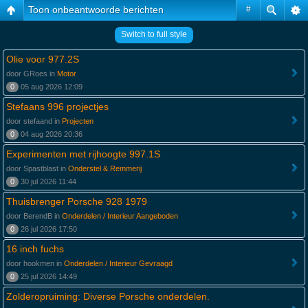
Toon onbeantwoorde berichten
#
Switch to full style
Olie voor 977.2S
door GRoes in
Motor
0
05 aug 2026 12:09
Stefaans 996 projectjes
door stefaand in
Projecten
0
04 aug 2026 20:36
Experimenten met rijhoogte 997.1S
door Spastblast in
Onderstel & Remmerij
0
30 jul 2026 11:44
Thuisbrenger Porsche 928 1979
door BerendB in
Onderdelen / Interieur Aangeboden
0
26 jul 2026 17:50
16 inch fuchs
door hookmen in
Onderdelen / Interieur Gevraagd
0
25 jul 2026 14:49
Zolderopruiming: Diverse Porsche onderdelen.