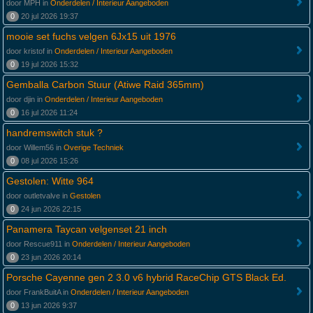
door MPH in
Onderdelen / Interieur Aangeboden
0
20 jul 2026 19:37
mooie set fuchs velgen 6Jx15 uit 1976
door kristof in
Onderdelen / Interieur Aangeboden
0
19 jul 2026 15:32
Gemballa Carbon Stuur (Atiwe Raid 365mm)
door djin in
Onderdelen / Interieur Aangeboden
0
16 jul 2026 11:24
handremswitch stuk ?
door Willem56 in
Overige Techniek
0
08 jul 2026 15:26
Gestolen: Witte 964
door outletvalve in
Gestolen
0
24 jun 2026 22:15
Panamera Taycan velgenset 21 inch
door Rescue911 in
Onderdelen / Interieur Aangeboden
0
23 jun 2026 20:14
Porsche Cayenne gen 2 3.0 v6 hybrid RaceChip GTS Black Ed.
door FrankBuitA in
Onderdelen / Interieur Aangeboden
0
13 jun 2026 9:37