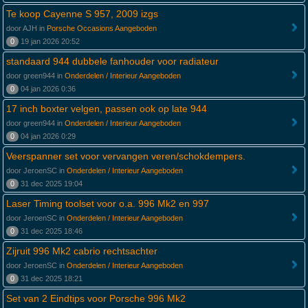
Te koop Cayenne S 957, 2009 izgs
door AJH in
Porsche Occasions Aangeboden
0
19 jan 2026 20:52
standaard 944 dubbele fanhouder voor radiateur
door green944 in
Onderdelen / Interieur Aangeboden
0
04 jan 2026 0:36
17 inch boxter velgen, passen ook op late 944
door green944 in
Onderdelen / Interieur Aangeboden
0
04 jan 2026 0:29
Veerspanner set voor vervangen veren/schokdempers.
door JeroenSC in
Onderdelen / Interieur Aangeboden
0
31 dec 2025 19:04
Laser Timing toolset voor o.a. 996 Mk2 en 997
door JeroenSC in
Onderdelen / Interieur Aangeboden
0
31 dec 2025 18:46
Zijruit 996 Mk2 cabrio rechtsachter
door JeroenSC in
Onderdelen / Interieur Aangeboden
0
31 dec 2025 18:21
Set van 2 Eindtips voor Porsche 996 Mk2