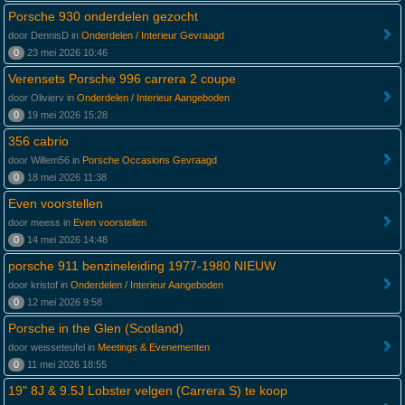
Porsche 930 onderdelen gezocht
door DennisD in
Onderdelen / Interieur Gevraagd
0
23 mei 2026 10:46
Verensets Porsche 996 carrera 2 coupe
door Olivierv in
Onderdelen / Interieur Aangeboden
0
19 mei 2026 15:28
356 cabrio
door Willem56 in
Porsche Occasions Gevraagd
0
18 mei 2026 11:38
Even voorstellen
door meess in
Even voorstellen
0
14 mei 2026 14:48
porsche 911 benzineleiding 1977-1980 NIEUW
door kristof in
Onderdelen / Interieur Aangeboden
0
12 mei 2026 9:58
Porsche in the Glen (Scotland)
door weisseteufel in
Meetings & Evenementen
0
11 mei 2026 18:55
19" 8J & 9.5J Lobster velgen (Carrera S) te koop