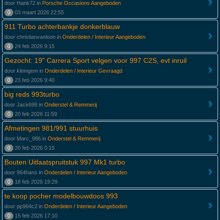
door Hank72 in
Porsche Occasions Aangeboden
0
03 maart 2026 22:55
911 Turbo achterbankje donkerblauw
door christianvanloon in
Onderdelen / Interieur Aangeboden
0
24 feb 2026 9:15
Gezocht: 19" Carrera Sport velgen voor 997 C2S, evt inruil
door kleingem in
Onderdelen / Interieur Gevraagd
0
23 feb 2026 9:40
big reds 993turbo
door Jack699 in
Onderstel & Remmerij
0
20 feb 2026 11:59
Afmetingen 981/991 stuurhuis
door Marc_986 in
Onderstel & Remmerij
0
20 feb 2026 0:15
Bouten Uitlaatspruitstuk 997 Mk1 turbo
door 964hans in
Onderdelen / Interieur Aangeboden
0
18 feb 2026 19:29
te koop pocher modelbouwdoos 993
door pp964c2 in
Onderdelen / Interieur Aangeboden
0
15 feb 2026 17:10