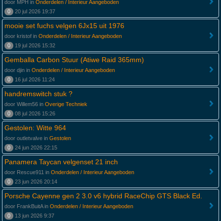
door MPH in
Onderdelen / Interieur Aangeboden
0
20 jul 2026 19:37
mooie set fuchs velgen 6Jx15 uit 1976
door kristof in
Onderdelen / Interieur Aangeboden
0
19 jul 2026 15:32
Gemballa Carbon Stuur (Atiwe Raid 365mm)
door djin in
Onderdelen / Interieur Aangeboden
0
16 jul 2026 11:24
handremswitch stuk ?
door Willem56 in
Overige Techniek
0
08 jul 2026 15:26
Gestolen: Witte 964
door outletvalve in
Gestolen
0
24 jun 2026 22:15
Panamera Taycan velgenset 21 inch
door Rescue911 in
Onderdelen / Interieur Aangeboden
0
23 jun 2026 20:14
Porsche Cayenne gen 2 3.0 v6 hybrid RaceChip GTS Black Ed.
door FrankBuitA in
Onderdelen / Interieur Aangeboden
0
13 jun 2026 9:37