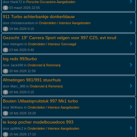
door Hank72 in
Porsche Occasions Aangeboden
0
03 maart 2026 22:55
911 Turbo achterbankje donkerblauw
door christianvanloon in
Onderdelen / Interieur Aangeboden
0
24 feb 2026 9:15
Gezocht: 19" Carrera Sport velgen voor 997 C2S, evt inruil
door kleingem in
Onderdelen / Interieur Gevraagd
0
23 feb 2026 9:40
big reds 993turbo
door Jack699 in
Onderstel & Remmerij
0
20 feb 2026 11:59
Afmetingen 981/991 stuurhuis
door Marc_986 in
Onderstel & Remmerij
0
20 feb 2026 0:15
Bouten Uitlaatspruitstuk 997 Mk1 turbo
door 964hans in
Onderdelen / Interieur Aangeboden
0
18 feb 2026 19:29
te koop pocher modelbouwdoos 993
door pp964c2 in
Onderdelen / Interieur Aangeboden
0
15 feb 2026 17:10