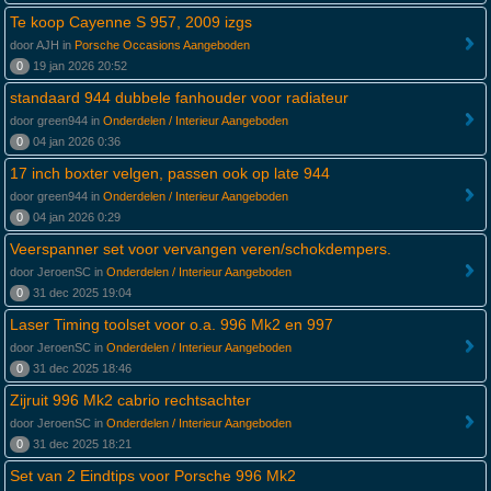
Te koop Cayenne S 957, 2009 izgs
door AJH in
Porsche Occasions Aangeboden
0
19 jan 2026 20:52
standaard 944 dubbele fanhouder voor radiateur
door green944 in
Onderdelen / Interieur Aangeboden
0
04 jan 2026 0:36
17 inch boxter velgen, passen ook op late 944
door green944 in
Onderdelen / Interieur Aangeboden
0
04 jan 2026 0:29
Veerspanner set voor vervangen veren/schokdempers.
door JeroenSC in
Onderdelen / Interieur Aangeboden
0
31 dec 2025 19:04
Laser Timing toolset voor o.a. 996 Mk2 en 997
door JeroenSC in
Onderdelen / Interieur Aangeboden
0
31 dec 2025 18:46
Zijruit 996 Mk2 cabrio rechtsachter
door JeroenSC in
Onderdelen / Interieur Aangeboden
0
31 dec 2025 18:21
Set van 2 Eindtips voor Porsche 996 Mk2