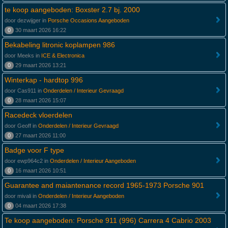
te koop aangeboden: Boxster 2.7 bj. 2000
door dezwijger in
Porsche Occasions Aangeboden
0
30 maart 2026 16:22
Bekabeling litronic koplampen 986
door Meeks in
ICE & Electronica
0
29 maart 2026 13:21
Winterkap - hardtop 996
door Cas911 in
Onderdelen / Interieur Gevraagd
0
28 maart 2026 15:07
Racedeck vloerdelen
door Geoff in
Onderdelen / Interieur Gevraagd
0
27 maart 2026 11:00
Badge voor F type
door ewp964c2 in
Onderdelen / Interieur Aangeboden
0
16 maart 2026 10:51
Guarantee and maiantenance record 1965-1973 Porsche 901
door mivali in
Onderdelen / Interieur Aangeboden
0
04 maart 2026 17:38
Te koop aangeboden: Porsche 911 (996) Carrera 4 Cabrio 2003