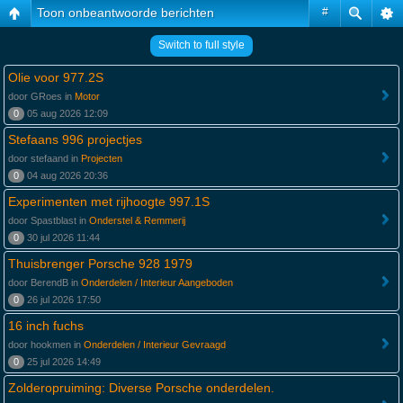
Toon onbeantwoorde berichten
#
Switch to full style
Olie voor 977.2S
door GRoes in
Motor
0
05 aug 2026 12:09
Stefaans 996 projectjes
door stefaand in
Projecten
0
04 aug 2026 20:36
Experimenten met rijhoogte 997.1S
door Spastblast in
Onderstel & Remmerij
0
30 jul 2026 11:44
Thuisbrenger Porsche 928 1979
door BerendB in
Onderdelen / Interieur Aangeboden
0
26 jul 2026 17:50
16 inch fuchs
door hookmen in
Onderdelen / Interieur Gevraagd
0
25 jul 2026 14:49
Zolderopruiming: Diverse Porsche onderdelen.