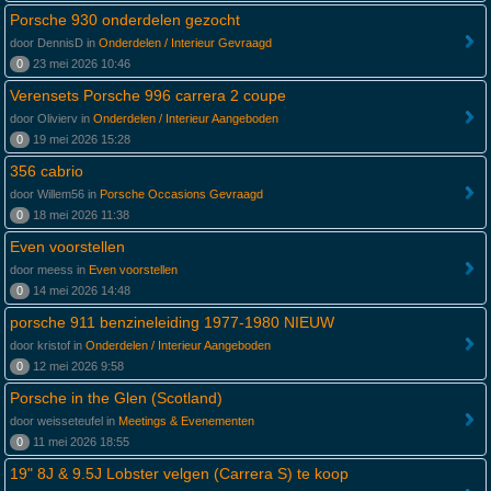
Porsche 930 onderdelen gezocht
door DennisD in
Onderdelen / Interieur Gevraagd
0
23 mei 2026 10:46
Verensets Porsche 996 carrera 2 coupe
door Olivierv in
Onderdelen / Interieur Aangeboden
0
19 mei 2026 15:28
356 cabrio
door Willem56 in
Porsche Occasions Gevraagd
0
18 mei 2026 11:38
Even voorstellen
door meess in
Even voorstellen
0
14 mei 2026 14:48
porsche 911 benzineleiding 1977-1980 NIEUW
door kristof in
Onderdelen / Interieur Aangeboden
0
12 mei 2026 9:58
Porsche in the Glen (Scotland)
door weisseteufel in
Meetings & Evenementen
0
11 mei 2026 18:55
19" 8J & 9.5J Lobster velgen (Carrera S) te koop