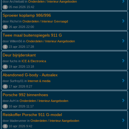
door Archiebald in
Onderdelen / Interieur Aangeboden
0
05 mei 2026 15:42
Sproeier koplamp 986/996
door Richvl in
Onderdelen / Interieur Gevraagd
0
26 apr 2026 22:00
Twee maal buitenspiegels 911 G
door Willem56 in
Onderdelen / Interieur Aangeboden
0
23 apr 2026 17:28
Deur bijrijderskant
door fuchs in
ICE & Electronica
0
19 apr 2026 13:18
Abandoned G-body - Autoalex
door Surfroy01 in
Internet & media
0
17 apr 2026 8:27
Porsche 992 binnenhoes
door AvH in
Onderdelen / Interieur Aangeboden
0
10 apr 2026 11:17
Reiskoffer Porsche 911 G-model
door bladerunner in
Onderdelen / Interieur Aangeboden
0
10 apr 2026 9:42