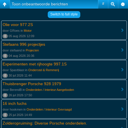
Toon onbeantwoorde berichten
#
Switch to full style
Olie voor 977.2S
door GRoes in
Motor
0
05 aug 2026 12:09
Stefaans 996 projectjes
door stefaand in
Projecten
0
04 aug 2026 20:36
Experimenten met rijhoogte 997.1S
door Spastblast in
Onderstel & Remmerij
0
30 jul 2026 11:44
Thuisbrenger Porsche 928 1979
door BerendB in
Onderdelen / Interieur Aangeboden
0
26 jul 2026 17:50
16 inch fuchs
door hookmen in
Onderdelen / Interieur Gevraagd
0
25 jul 2026 14:49
Zolderopruiming: Diverse Porsche onderdelen.