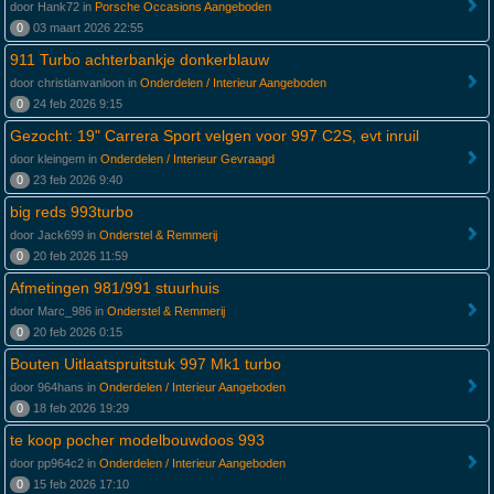
door Hank72 in
Porsche Occasions Aangeboden
0
03 maart 2026 22:55
911 Turbo achterbankje donkerblauw
door christianvanloon in
Onderdelen / Interieur Aangeboden
0
24 feb 2026 9:15
Gezocht: 19" Carrera Sport velgen voor 997 C2S, evt inruil
door kleingem in
Onderdelen / Interieur Gevraagd
0
23 feb 2026 9:40
big reds 993turbo
door Jack699 in
Onderstel & Remmerij
0
20 feb 2026 11:59
Afmetingen 981/991 stuurhuis
door Marc_986 in
Onderstel & Remmerij
0
20 feb 2026 0:15
Bouten Uitlaatspruitstuk 997 Mk1 turbo
door 964hans in
Onderdelen / Interieur Aangeboden
0
18 feb 2026 19:29
te koop pocher modelbouwdoos 993
door pp964c2 in
Onderdelen / Interieur Aangeboden
0
15 feb 2026 17:10