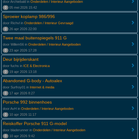
door Archiebald in
Onderdelen / Interieur Aangeboden
0
05 mei 2026 15:42
Sproeier koplamp 986/996
door Richvl in
Onderdelen / Interieur Gevraagd
0
26 apr 2026 22:00
Twee maal buitenspiegels 911 G
door Willem56 in
Onderdelen / Interieur Aangeboden
0
23 apr 2026 17:28
Deur bijrijderskant
door fuchs in
ICE & Electronica
0
19 apr 2026 13:18
Abandoned G-body - Autoalex
door Surfroy01 in
Internet & media
0
17 apr 2026 8:27
Porsche 992 binnenhoes
door AvH in
Onderdelen / Interieur Aangeboden
0
10 apr 2026 11:17
Reiskoffer Porsche 911 G-model
door bladerunner in
Onderdelen / Interieur Aangeboden
0
10 apr 2026 9:42