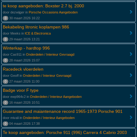
te koop aangeboden: Boxster 2.7 bj. 2000
door dezwijger in
Porsche Occasions Aangeboden
0
30 maart 2026 16:22
Bekabeling litronic koplampen 986
door Meeks in
ICE & Electronica
0
29 maart 2026 13:21
Winterkap - hardtop 996
door Cas911 in
Onderdelen / Interieur Gevraagd
0
28 maart 2026 15:07
Racedeck vloerdelen
door Geoff in
Onderdelen / Interieur Gevraagd
0
27 maart 2026 11:00
Badge voor F type
door ewp964c2 in
Onderdelen / Interieur Aangeboden
0
16 maart 2026 10:51
Guarantee and maiantenance record 1965-1973 Porsche 901
door mivali in
Onderdelen / Interieur Aangeboden
0
04 maart 2026 17:38
Te koop aangeboden: Porsche 911 (996) Carrera 4 Cabrio 2003