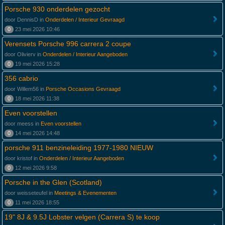
Porsche 930 onderdelen gezocht
door DennisD in
Onderdelen / Interieur Gevraagd
0
23 mei 2026 10:46
Verensets Porsche 996 carrera 2 coupe
door Olivierv in
Onderdelen / Interieur Aangeboden
0
19 mei 2026 15:28
356 cabrio
door Willem56 in
Porsche Occasions Gevraagd
0
18 mei 2026 11:38
Even voorstellen
door meess in
Even voorstellen
0
14 mei 2026 14:48
porsche 911 benzineleiding 1977-1980 NIEUW
door kristof in
Onderdelen / Interieur Aangeboden
0
12 mei 2026 9:58
Porsche in the Glen (Scotland)
door weisseteufel in
Meetings & Evenementen
0
11 mei 2026 18:55
19" 8J & 9.5J Lobster velgen (Carrera S) te koop