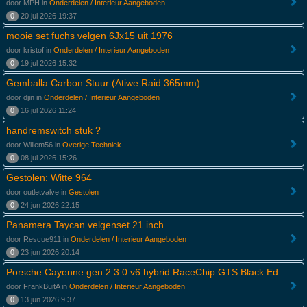
door MPH in
Onderdelen / Interieur Aangeboden
0
20 jul 2026 19:37
mooie set fuchs velgen 6Jx15 uit 1976
door kristof in
Onderdelen / Interieur Aangeboden
0
19 jul 2026 15:32
Gemballa Carbon Stuur (Atiwe Raid 365mm)
door djin in
Onderdelen / Interieur Aangeboden
0
16 jul 2026 11:24
handremswitch stuk ?
door Willem56 in
Overige Techniek
0
08 jul 2026 15:26
Gestolen: Witte 964
door outletvalve in
Gestolen
0
24 jun 2026 22:15
Panamera Taycan velgenset 21 inch
door Rescue911 in
Onderdelen / Interieur Aangeboden
0
23 jun 2026 20:14
Porsche Cayenne gen 2 3.0 v6 hybrid RaceChip GTS Black Ed.
door FrankBuitA in
Onderdelen / Interieur Aangeboden
0
13 jun 2026 9:37