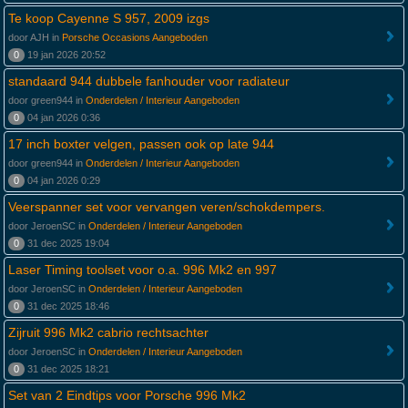
Te koop Cayenne S 957, 2009 izgs
door AJH in
Porsche Occasions Aangeboden
0
19 jan 2026 20:52
standaard 944 dubbele fanhouder voor radiateur
door green944 in
Onderdelen / Interieur Aangeboden
0
04 jan 2026 0:36
17 inch boxter velgen, passen ook op late 944
door green944 in
Onderdelen / Interieur Aangeboden
0
04 jan 2026 0:29
Veerspanner set voor vervangen veren/schokdempers.
door JeroenSC in
Onderdelen / Interieur Aangeboden
0
31 dec 2025 19:04
Laser Timing toolset voor o.a. 996 Mk2 en 997
door JeroenSC in
Onderdelen / Interieur Aangeboden
0
31 dec 2025 18:46
Zijruit 996 Mk2 cabrio rechtsachter
door JeroenSC in
Onderdelen / Interieur Aangeboden
0
31 dec 2025 18:21
Set van 2 Eindtips voor Porsche 996 Mk2