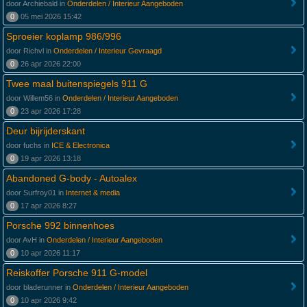
door Archiebald in
Onderdelen / Interieur Aangeboden
0
05 mei 2026 15:42
Sproeier koplamp 986/996
door Richvl in
Onderdelen / Interieur Gevraagd
0
26 apr 2026 22:00
Twee maal buitenspiegels 911 G
door Willem56 in
Onderdelen / Interieur Aangeboden
0
23 apr 2026 17:28
Deur bijrijderskant
door fuchs in
ICE & Electronica
0
19 apr 2026 13:18
Abandoned G-body - Autoalex
door Surfroy01 in
Internet & media
0
17 apr 2026 8:27
Porsche 992 binnenhoes
door AvH in
Onderdelen / Interieur Aangeboden
0
10 apr 2026 11:17
Reiskoffer Porsche 911 G-model
door bladerunner in
Onderdelen / Interieur Aangeboden
0
10 apr 2026 9:42