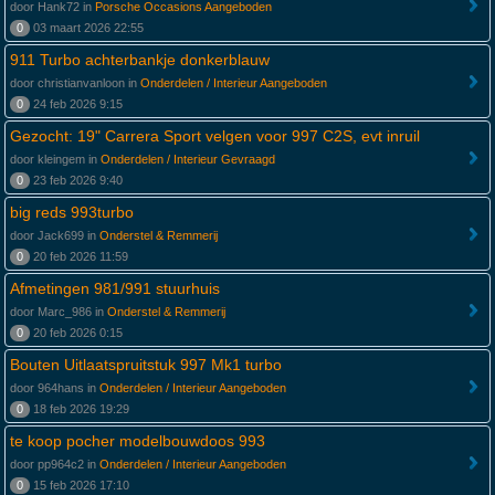
door Hank72 in
Porsche Occasions Aangeboden
0
03 maart 2026 22:55
911 Turbo achterbankje donkerblauw
door christianvanloon in
Onderdelen / Interieur Aangeboden
0
24 feb 2026 9:15
Gezocht: 19" Carrera Sport velgen voor 997 C2S, evt inruil
door kleingem in
Onderdelen / Interieur Gevraagd
0
23 feb 2026 9:40
big reds 993turbo
door Jack699 in
Onderstel & Remmerij
0
20 feb 2026 11:59
Afmetingen 981/991 stuurhuis
door Marc_986 in
Onderstel & Remmerij
0
20 feb 2026 0:15
Bouten Uitlaatspruitstuk 997 Mk1 turbo
door 964hans in
Onderdelen / Interieur Aangeboden
0
18 feb 2026 19:29
te koop pocher modelbouwdoos 993
door pp964c2 in
Onderdelen / Interieur Aangeboden
0
15 feb 2026 17:10