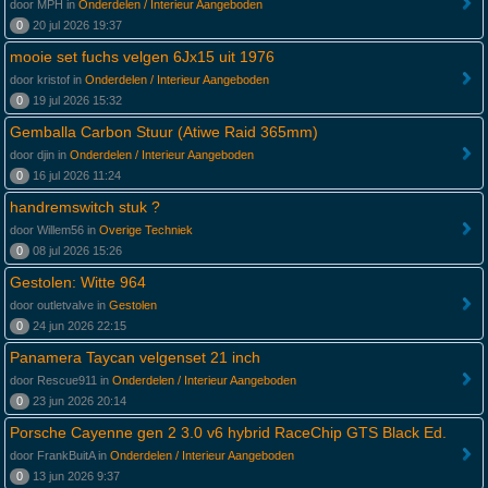
door MPH in
Onderdelen / Interieur Aangeboden
0
20 jul 2026 19:37
mooie set fuchs velgen 6Jx15 uit 1976
door kristof in
Onderdelen / Interieur Aangeboden
0
19 jul 2026 15:32
Gemballa Carbon Stuur (Atiwe Raid 365mm)
door djin in
Onderdelen / Interieur Aangeboden
0
16 jul 2026 11:24
handremswitch stuk ?
door Willem56 in
Overige Techniek
0
08 jul 2026 15:26
Gestolen: Witte 964
door outletvalve in
Gestolen
0
24 jun 2026 22:15
Panamera Taycan velgenset 21 inch
door Rescue911 in
Onderdelen / Interieur Aangeboden
0
23 jun 2026 20:14
Porsche Cayenne gen 2 3.0 v6 hybrid RaceChip GTS Black Ed.
door FrankBuitA in
Onderdelen / Interieur Aangeboden
0
13 jun 2026 9:37