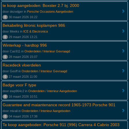
te koop aangeboden: Boxster 2.7 bj. 2000
door dezwijger in
Porsche Occasions Aangeboden
0
30 maart 2026 16:22
Bekabeling litronic koplampen 986
door Meeks in
ICE & Electronica
0
29 maart 2026 13:21
Winterkap - hardtop 996
door Cas911 in
Onderdelen / Interieur Gevraagd
0
28 maart 2026 15:07
Racedeck vloerdelen
door Geoff in
Onderdelen / Interieur Gevraagd
0
27 maart 2026 11:00
Badge voor F type
door ewp964c2 in
Onderdelen / Interieur Aangeboden
0
16 maart 2026 10:51
Guarantee and maiantenance record 1965-1973 Porsche 901
door mivali in
Onderdelen / Interieur Aangeboden
0
04 maart 2026 17:38
Te koop aangeboden: Porsche 911 (996) Carrera 4 Cabrio 2003