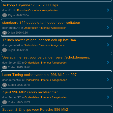
Te koop Cayenne S 957, 2009 izgs
door AJH in
Porsche Occasions Aangeboden
0
19 jan 2026 20:52
standaard 944 dubbele fanhouder voor radiateur
door green944 in
Onderdelen / Interieur Aangeboden
0
04 jan 2026 0:36
17 inch boxter velgen, passen ook op late 944
door green944 in
Onderdelen / Interieur Aangeboden
0
04 jan 2026 0:29
Veerspanner set voor vervangen veren/schokdempers.
door JeroenSC in
Onderdelen / Interieur Aangeboden
0
31 dec 2025 19:04
Laser Timing toolset voor o.a. 996 Mk2 en 997
door JeroenSC in
Onderdelen / Interieur Aangeboden
0
31 dec 2025 18:46
Zijruit 996 Mk2 cabrio rechtsachter
door JeroenSC in
Onderdelen / Interieur Aangeboden
0
31 dec 2025 18:21
Set van 2 Eindtips voor Porsche 996 Mk2