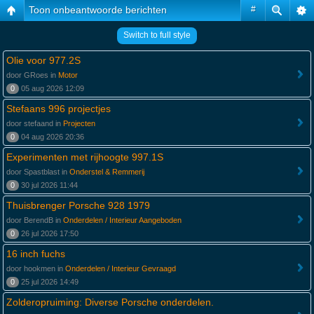
Toon onbeantwoorde berichten
#
Switch to full style
Olie voor 977.2S
door GRoes in
Motor
0
05 aug 2026 12:09
Stefaans 996 projectjes
door stefaand in
Projecten
0
04 aug 2026 20:36
Experimenten met rijhoogte 997.1S
door Spastblast in
Onderstel & Remmerij
0
30 jul 2026 11:44
Thuisbrenger Porsche 928 1979
door BerendB in
Onderdelen / Interieur Aangeboden
0
26 jul 2026 17:50
16 inch fuchs
door hookmen in
Onderdelen / Interieur Gevraagd
0
25 jul 2026 14:49
Zolderopruiming: Diverse Porsche onderdelen.