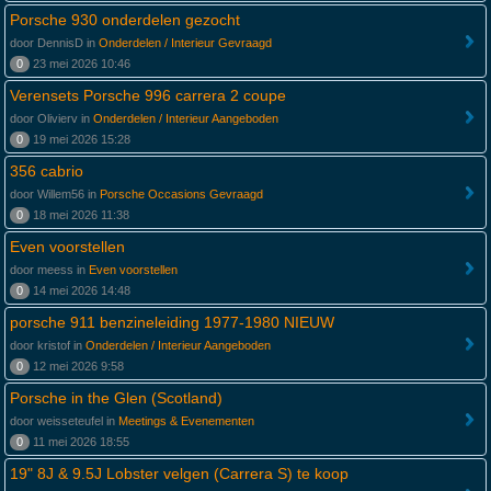
Porsche 930 onderdelen gezocht
door DennisD in
Onderdelen / Interieur Gevraagd
0
23 mei 2026 10:46
Verensets Porsche 996 carrera 2 coupe
door Olivierv in
Onderdelen / Interieur Aangeboden
0
19 mei 2026 15:28
356 cabrio
door Willem56 in
Porsche Occasions Gevraagd
0
18 mei 2026 11:38
Even voorstellen
door meess in
Even voorstellen
0
14 mei 2026 14:48
porsche 911 benzineleiding 1977-1980 NIEUW
door kristof in
Onderdelen / Interieur Aangeboden
0
12 mei 2026 9:58
Porsche in the Glen (Scotland)
door weisseteufel in
Meetings & Evenementen
0
11 mei 2026 18:55
19" 8J & 9.5J Lobster velgen (Carrera S) te koop