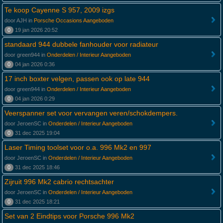
Te koop Cayenne S 957, 2009 izgs
door AJH in
Porsche Occasions Aangeboden
0
19 jan 2026 20:52
standaard 944 dubbele fanhouder voor radiateur
door green944 in
Onderdelen / Interieur Aangeboden
0
04 jan 2026 0:36
17 inch boxter velgen, passen ook op late 944
door green944 in
Onderdelen / Interieur Aangeboden
0
04 jan 2026 0:29
Veerspanner set voor vervangen veren/schokdempers.
door JeroenSC in
Onderdelen / Interieur Aangeboden
0
31 dec 2025 19:04
Laser Timing toolset voor o.a. 996 Mk2 en 997
door JeroenSC in
Onderdelen / Interieur Aangeboden
0
31 dec 2025 18:46
Zijruit 996 Mk2 cabrio rechtsachter
door JeroenSC in
Onderdelen / Interieur Aangeboden
0
31 dec 2025 18:21
Set van 2 Eindtips voor Porsche 996 Mk2