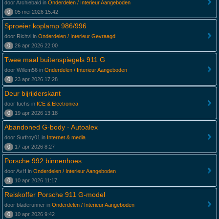
door Archiebald in
Onderdelen / Interieur Aangeboden
0
05 mei 2026 15:42
Sproeier koplamp 986/996
door Richvl in
Onderdelen / Interieur Gevraagd
0
26 apr 2026 22:00
Twee maal buitenspiegels 911 G
door Willem56 in
Onderdelen / Interieur Aangeboden
0
23 apr 2026 17:28
Deur bijrijderskant
door fuchs in
ICE & Electronica
0
19 apr 2026 13:18
Abandoned G-body - Autoalex
door Surfroy01 in
Internet & media
0
17 apr 2026 8:27
Porsche 992 binnenhoes
door AvH in
Onderdelen / Interieur Aangeboden
0
10 apr 2026 11:17
Reiskoffer Porsche 911 G-model
door bladerunner in
Onderdelen / Interieur Aangeboden
0
10 apr 2026 9:42