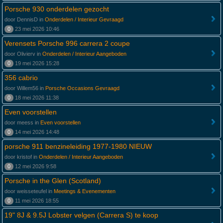
Porsche 930 onderdelen gezocht
door DennisD in
Onderdelen / Interieur Gevraagd
0
23 mei 2026 10:46
Verensets Porsche 996 carrera 2 coupe
door Olivierv in
Onderdelen / Interieur Aangeboden
0
19 mei 2026 15:28
356 cabrio
door Willem56 in
Porsche Occasions Gevraagd
0
18 mei 2026 11:38
Even voorstellen
door meess in
Even voorstellen
0
14 mei 2026 14:48
porsche 911 benzineleiding 1977-1980 NIEUW
door kristof in
Onderdelen / Interieur Aangeboden
0
12 mei 2026 9:58
Porsche in the Glen (Scotland)
door weisseteufel in
Meetings & Evenementen
0
11 mei 2026 18:55
19" 8J & 9.5J Lobster velgen (Carrera S) te koop