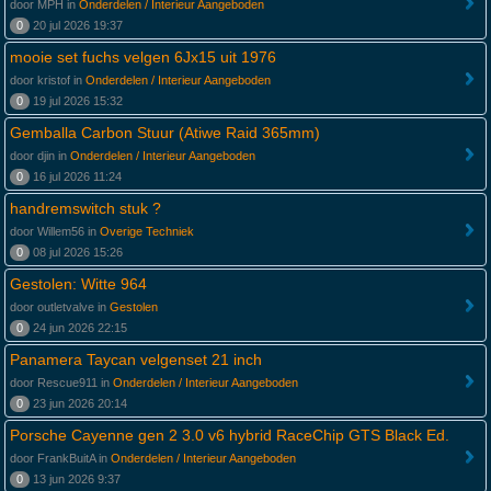
door MPH in
Onderdelen / Interieur Aangeboden
0
20 jul 2026 19:37
mooie set fuchs velgen 6Jx15 uit 1976
door kristof in
Onderdelen / Interieur Aangeboden
0
19 jul 2026 15:32
Gemballa Carbon Stuur (Atiwe Raid 365mm)
door djin in
Onderdelen / Interieur Aangeboden
0
16 jul 2026 11:24
handremswitch stuk ?
door Willem56 in
Overige Techniek
0
08 jul 2026 15:26
Gestolen: Witte 964
door outletvalve in
Gestolen
0
24 jun 2026 22:15
Panamera Taycan velgenset 21 inch
door Rescue911 in
Onderdelen / Interieur Aangeboden
0
23 jun 2026 20:14
Porsche Cayenne gen 2 3.0 v6 hybrid RaceChip GTS Black Ed.
door FrankBuitA in
Onderdelen / Interieur Aangeboden
0
13 jun 2026 9:37