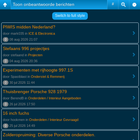
Toon onbeantwoorde berichten
#
Switch to full style
PIWIS midden Nederland?
door mark035 in
ICE & Electronica
0
08 aug 2026 21:07
Stefaans 996 projectjes
door stefaand in
Projecten
0
04 aug 2026 20:36
Experimenten met rijhoogte 997.1S
door Spastblast in
Onderstel & Remmerij
0
30 jul 2026 11:44
Thuisbrenger Porsche 928 1979
door BerendB in
Onderdelen / Interieur Aangeboden
0
26 jul 2026 17:50
16 inch fuchs
door hookmen in
Onderdelen / Interieur Gevraagd
0
25 jul 2026 14:49
Zolderopruiming: Diverse Porsche onderdelen.