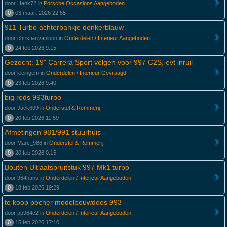
door Hank72 in
Porsche Occasions Aangeboden
0
03 maart 2026 22:55
911 Turbo achterbankje donkerblauw
door christianvanloon in
Onderdelen / Interieur Aangeboden
0
24 feb 2026 9:15
Gezocht: 19" Carrera Sport velgen voor 997 C2S, evt inruil
door kleingem in
Onderdelen / Interieur Gevraagd
0
23 feb 2026 9:40
big reds 993turbo
door Jack699 in
Onderstel & Remmerij
0
20 feb 2026 11:59
Afmetingen 981/991 stuurhuis
door Marc_986 in
Onderstel & Remmerij
0
20 feb 2026 0:15
Bouten Uitlaatspruitstuk 997 Mk1 turbo
door 964hans in
Onderdelen / Interieur Aangeboden
0
18 feb 2026 19:29
te koop pocher modelbouwdoos 993
door pp964c2 in
Onderdelen / Interieur Aangeboden
0
15 feb 2026 17:10