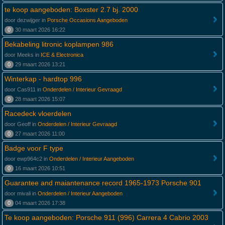
te koop aangeboden: Boxster 2.7 bj. 2000
door dezwijger in
Porsche Occasions Aangeboden
0
30 maart 2026 16:22
Bekabeling litronic koplampen 986
door Meeks in
ICE & Electronica
0
29 maart 2026 13:21
Winterkap - hardtop 996
door Cas911 in
Onderdelen / Interieur Gevraagd
0
28 maart 2026 15:07
Racedeck vloerdelen
door Geoff in
Onderdelen / Interieur Gevraagd
0
27 maart 2026 11:00
Badge voor F type
door ewp964c2 in
Onderdelen / Interieur Aangeboden
0
16 maart 2026 10:51
Guarantee and maiantenance record 1965-1973 Porsche 901
door mivali in
Onderdelen / Interieur Aangeboden
0
04 maart 2026 17:38
Te koop aangeboden: Porsche 911 (996) Carrera 4 Cabrio 2003