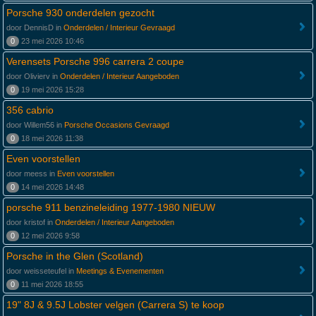
Porsche 930 onderdelen gezocht
door DennisD in
Onderdelen / Interieur Gevraagd
0
23 mei 2026 10:46
Verensets Porsche 996 carrera 2 coupe
door Olivierv in
Onderdelen / Interieur Aangeboden
0
19 mei 2026 15:28
356 cabrio
door Willem56 in
Porsche Occasions Gevraagd
0
18 mei 2026 11:38
Even voorstellen
door meess in
Even voorstellen
0
14 mei 2026 14:48
porsche 911 benzineleiding 1977-1980 NIEUW
door kristof in
Onderdelen / Interieur Aangeboden
0
12 mei 2026 9:58
Porsche in the Glen (Scotland)
door weisseteufel in
Meetings & Evenementen
0
11 mei 2026 18:55
19" 8J & 9.5J Lobster velgen (Carrera S) te koop