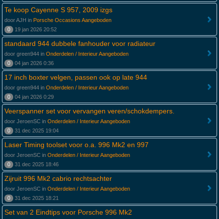
Te koop Cayenne S 957, 2009 izgs
door AJH in
Porsche Occasions Aangeboden
0
19 jan 2026 20:52
standaard 944 dubbele fanhouder voor radiateur
door green944 in
Onderdelen / Interieur Aangeboden
0
04 jan 2026 0:36
17 inch boxter velgen, passen ook op late 944
door green944 in
Onderdelen / Interieur Aangeboden
0
04 jan 2026 0:29
Veerspanner set voor vervangen veren/schokdempers.
door JeroenSC in
Onderdelen / Interieur Aangeboden
0
31 dec 2025 19:04
Laser Timing toolset voor o.a. 996 Mk2 en 997
door JeroenSC in
Onderdelen / Interieur Aangeboden
0
31 dec 2025 18:46
Zijruit 996 Mk2 cabrio rechtsachter
door JeroenSC in
Onderdelen / Interieur Aangeboden
0
31 dec 2025 18:21
Set van 2 Eindtips voor Porsche 996 Mk2