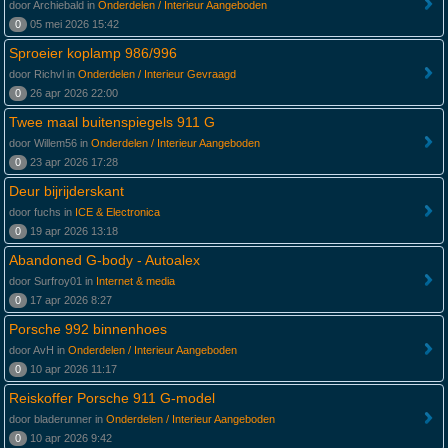
door Archiebald in
Onderdelen / Interieur Aangeboden
0
05 mei 2026 15:42
Sproeier koplamp 986/996
door Richvl in
Onderdelen / Interieur Gevraagd
0
26 apr 2026 22:00
Twee maal buitenspiegels 911 G
door Willem56 in
Onderdelen / Interieur Aangeboden
0
23 apr 2026 17:28
Deur bijrijderskant
door fuchs in
ICE & Electronica
0
19 apr 2026 13:18
Abandoned G-body - Autoalex
door Surfroy01 in
Internet & media
0
17 apr 2026 8:27
Porsche 992 binnenhoes
door AvH in
Onderdelen / Interieur Aangeboden
0
10 apr 2026 11:17
Reiskoffer Porsche 911 G-model
door bladerunner in
Onderdelen / Interieur Aangeboden
0
10 apr 2026 9:42