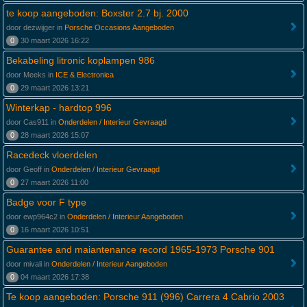
te koop aangeboden: Boxster 2.7 bj. 2000
door dezwijger in
Porsche Occasions Aangeboden
0
30 maart 2026 16:22
Bekabeling litronic koplampen 986
door Meeks in
ICE & Electronica
0
29 maart 2026 13:21
Winterkap - hardtop 996
door Cas911 in
Onderdelen / Interieur Gevraagd
0
28 maart 2026 15:07
Racedeck vloerdelen
door Geoff in
Onderdelen / Interieur Gevraagd
0
27 maart 2026 11:00
Badge voor F type
door ewp964c2 in
Onderdelen / Interieur Aangeboden
0
16 maart 2026 10:51
Guarantee and maiantenance record 1965-1973 Porsche 901
door mivali in
Onderdelen / Interieur Aangeboden
0
04 maart 2026 17:38
Te koop aangeboden: Porsche 911 (996) Carrera 4 Cabrio 2003