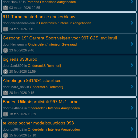
door Hank72 in
Porsche Occasions Aangeboden
0
03 maart 2026 22:55
911 Turbo achterbankje donkerblauw
door christianvanloon in
Onderdelen / Interieur Aangeboden
0
24 feb 2026 9:15
Gezocht: 19" Carrera Sport velgen voor 997 C2S, evt inruil
door kleingem in
Onderdelen / Interieur Gevraagd
0
23 feb 2026 9:40
big reds 993turbo
door Jack699 in
Onderstel & Remmerij
0
20 feb 2026 11:59
Afmetingen 981/991 stuurhuis
door Marc_986 in
Onderstel & Remmerij
0
20 feb 2026 0:15
Bouten Uitlaatspruitstuk 997 Mk1 turbo
door 964hans in
Onderdelen / Interieur Aangeboden
0
18 feb 2026 19:29
te koop pocher modelbouwdoos 993
door pp964c2 in
Onderdelen / Interieur Aangeboden
0
15 feb 2026 17:10