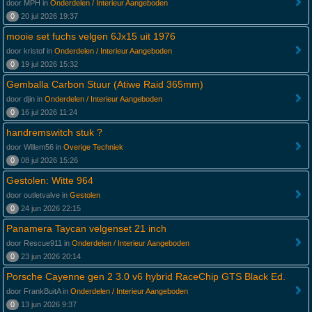
door MPH in
Onderdelen / Interieur Aangeboden
0
20 jul 2026 19:37
mooie set fuchs velgen 6Jx15 uit 1976
door kristof in
Onderdelen / Interieur Aangeboden
0
19 jul 2026 15:32
Gemballa Carbon Stuur (Atiwe Raid 365mm)
door djin in
Onderdelen / Interieur Aangeboden
0
16 jul 2026 11:24
handremswitch stuk ?
door Willem56 in
Overige Techniek
0
08 jul 2026 15:26
Gestolen: Witte 964
door outletvalve in
Gestolen
0
24 jun 2026 22:15
Panamera Taycan velgenset 21 inch
door Rescue911 in
Onderdelen / Interieur Aangeboden
0
23 jun 2026 20:14
Porsche Cayenne gen 2 3.0 v6 hybrid RaceChip GTS Black Ed.
door FrankBuitA in
Onderdelen / Interieur Aangeboden
0
13 jun 2026 9:37