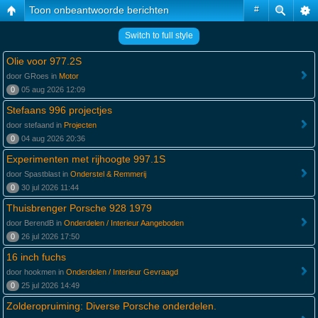
Toon onbeantwoorde berichten
#
Switch to full style
Olie voor 977.2S
door GRoes in
Motor
0
05 aug 2026 12:09
Stefaans 996 projectjes
door stefaand in
Projecten
0
04 aug 2026 20:36
Experimenten met rijhoogte 997.1S
door Spastblast in
Onderstel & Remmerij
0
30 jul 2026 11:44
Thuisbrenger Porsche 928 1979
door BerendB in
Onderdelen / Interieur Aangeboden
0
26 jul 2026 17:50
16 inch fuchs
door hookmen in
Onderdelen / Interieur Gevraagd
0
25 jul 2026 14:49
Zolderopruiming: Diverse Porsche onderdelen.