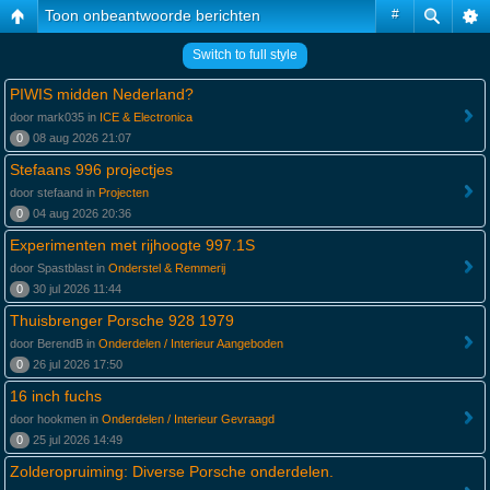
Toon onbeantwoorde berichten
#
Switch to full style
PIWIS midden Nederland?
door mark035 in
ICE & Electronica
0
08 aug 2026 21:07
Stefaans 996 projectjes
door stefaand in
Projecten
0
04 aug 2026 20:36
Experimenten met rijhoogte 997.1S
door Spastblast in
Onderstel & Remmerij
0
30 jul 2026 11:44
Thuisbrenger Porsche 928 1979
door BerendB in
Onderdelen / Interieur Aangeboden
0
26 jul 2026 17:50
16 inch fuchs
door hookmen in
Onderdelen / Interieur Gevraagd
0
25 jul 2026 14:49
Zolderopruiming: Diverse Porsche onderdelen.