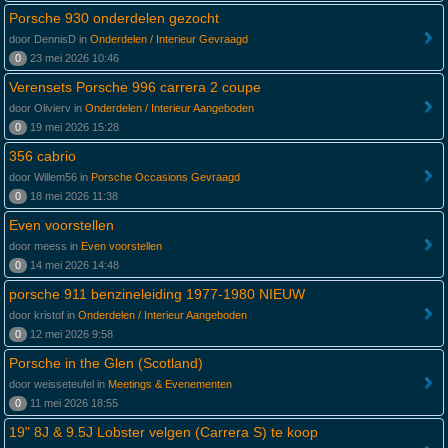
Porsche 930 onderdelen gezocht
door DennisD in
Onderdelen / Interieur Gevraagd
0
23 mei 2026 10:46
Verensets Porsche 996 carrera 2 coupe
door Olivierv in
Onderdelen / Interieur Aangeboden
0
19 mei 2026 15:28
356 cabrio
door Willem56 in
Porsche Occasions Gevraagd
0
18 mei 2026 11:38
Even voorstellen
door meess in
Even voorstellen
0
14 mei 2026 14:48
porsche 911 benzineleiding 1977-1980 NIEUW
door kristof in
Onderdelen / Interieur Aangeboden
0
12 mei 2026 9:58
Porsche in the Glen (Scotland)
door weisseteufel in
Meetings & Evenementen
0
11 mei 2026 18:55
19" 8J & 9.5J Lobster velgen (Carrera S) te koop