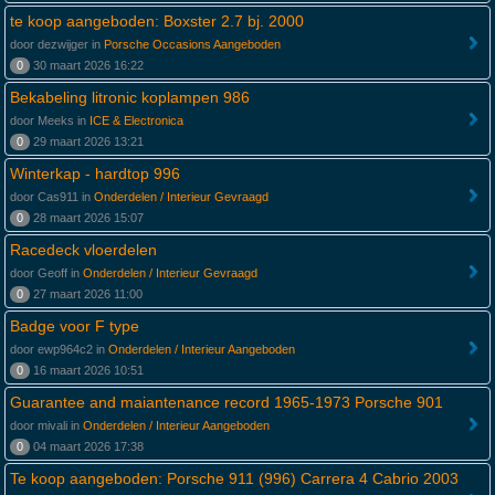
te koop aangeboden: Boxster 2.7 bj. 2000
door dezwijger in
Porsche Occasions Aangeboden
0
30 maart 2026 16:22
Bekabeling litronic koplampen 986
door Meeks in
ICE & Electronica
0
29 maart 2026 13:21
Winterkap - hardtop 996
door Cas911 in
Onderdelen / Interieur Gevraagd
0
28 maart 2026 15:07
Racedeck vloerdelen
door Geoff in
Onderdelen / Interieur Gevraagd
0
27 maart 2026 11:00
Badge voor F type
door ewp964c2 in
Onderdelen / Interieur Aangeboden
0
16 maart 2026 10:51
Guarantee and maiantenance record 1965-1973 Porsche 901
door mivali in
Onderdelen / Interieur Aangeboden
0
04 maart 2026 17:38
Te koop aangeboden: Porsche 911 (996) Carrera 4 Cabrio 2003