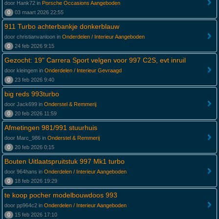
door Hank72 in
Porsche Occasions Aangeboden
0
03 maart 2026 22:55
911 Turbo achterbankje donkerblauw
door christianvanloon in
Onderdelen / Interieur Aangeboden
0
24 feb 2026 9:15
Gezocht: 19" Carrera Sport velgen voor 997 C2S, evt inruil
door kleingem in
Onderdelen / Interieur Gevraagd
0
23 feb 2026 9:40
big reds 993turbo
door Jack699 in
Onderstel & Remmerij
0
20 feb 2026 11:59
Afmetingen 981/991 stuurhuis
door Marc_986 in
Onderstel & Remmerij
0
20 feb 2026 0:15
Bouten Uitlaatspruitstuk 997 Mk1 turbo
door 964hans in
Onderdelen / Interieur Aangeboden
0
18 feb 2026 19:29
te koop pocher modelbouwdoos 993
door pp964c2 in
Onderdelen / Interieur Aangeboden
0
15 feb 2026 17:10