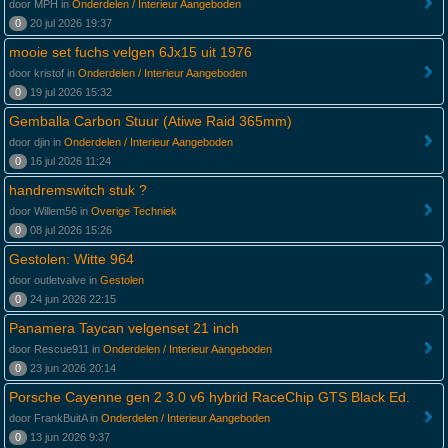
door MPH in
Onderdelen / Interieur Aangeboden
0
20 jul 2026 19:37
mooie set fuchs velgen 6Jx15 uit 1976
door kristof in
Onderdelen / Interieur Aangeboden
0
19 jul 2026 15:32
Gemballa Carbon Stuur (Atiwe Raid 365mm)
door djin in
Onderdelen / Interieur Aangeboden
0
16 jul 2026 11:24
handremswitch stuk ?
door Willem56 in
Overige Techniek
0
08 jul 2026 15:26
Gestolen: Witte 964
door outletvalve in
Gestolen
0
24 jun 2026 22:15
Panamera Taycan velgenset 21 inch
door Rescue911 in
Onderdelen / Interieur Aangeboden
0
23 jun 2026 20:14
Porsche Cayenne gen 2 3.0 v6 hybrid RaceChip GTS Black Ed.
door FrankBuitA in
Onderdelen / Interieur Aangeboden
0
13 jun 2026 9:37