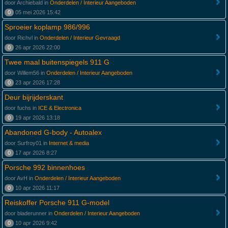
door Archiebald in
Onderdelen / Interieur Aangeboden
0
05 mei 2026 15:42
Sproeier koplamp 986/996
door Richvl in
Onderdelen / Interieur Gevraagd
0
26 apr 2026 22:00
Twee maal buitenspiegels 911 G
door Willem56 in
Onderdelen / Interieur Aangeboden
0
23 apr 2026 17:28
Deur bijrijderskant
door fuchs in
ICE & Electronica
0
19 apr 2026 13:18
Abandoned G-body - Autoalex
door Surfroy01 in
Internet & media
0
17 apr 2026 8:27
Porsche 992 binnenhoes
door AvH in
Onderdelen / Interieur Aangeboden
0
10 apr 2026 11:17
Reiskoffer Porsche 911 G-model
door bladerunner in
Onderdelen / Interieur Aangeboden
0
10 apr 2026 9:42