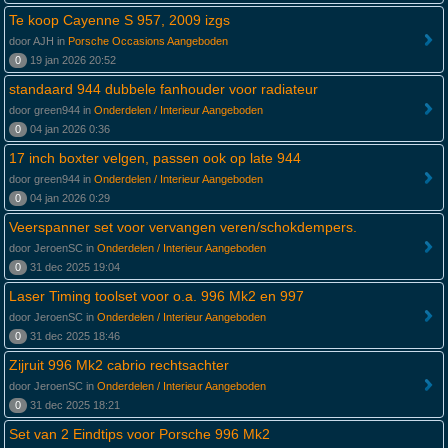
Te koop Cayenne S 957, 2009 izgs
door AJH in
Porsche Occasions Aangeboden
0
19 jan 2026 20:52
standaard 944 dubbele fanhouder voor radiateur
door green944 in
Onderdelen / Interieur Aangeboden
0
04 jan 2026 0:36
17 inch boxter velgen, passen ook op late 944
door green944 in
Onderdelen / Interieur Aangeboden
0
04 jan 2026 0:29
Veerspanner set voor vervangen veren/schokdempers.
door JeroenSC in
Onderdelen / Interieur Aangeboden
0
31 dec 2025 19:04
Laser Timing toolset voor o.a. 996 Mk2 en 997
door JeroenSC in
Onderdelen / Interieur Aangeboden
0
31 dec 2025 18:46
Zijruit 996 Mk2 cabrio rechtsachter
door JeroenSC in
Onderdelen / Interieur Aangeboden
0
31 dec 2025 18:21
Set van 2 Eindtips voor Porsche 996 Mk2