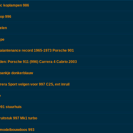
nic koplampen 986
top 996
elen
ype
aiantenance record 1965-1973 Porsche 901
en: Porsche 911 (996) Carrera 4 Cabrio 2003
rbankje donkerblauw
era Sport velgen voor 997 C2S, evt inruil
o
91 stuurhuis
ruitstuk 997 Mk1 turbo
r modelbouwdoos 993