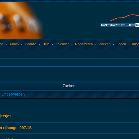
me
•
Album
•
Donatie
•
Help
•
Kalender
•
Registreren
•
Zoeken
•
Leden
•
Inlo
Zoeken
Onderwerpen
jectjes
 rijhoogte 997.1S