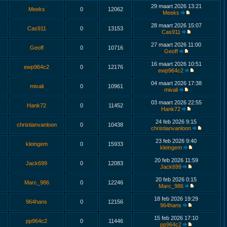
29 maart 2026 13:21
Meeks
0
12062
Meeks
28 maart 2026 15:07
Cas911
0
13153
Cas911
27 maart 2026 11:00
Geoff
0
10716
Geoff
16 maart 2026 10:51
ewp964c2
0
12176
ewp964c2
04 maart 2026 17:38
mivali
0
10961
mivali
03 maart 2026 22:55
Hank72
0
11452
Hank72
24 feb 2026 9:15
christianvanloon
0
10438
christianvanloon
23 feb 2026 9:40
kleingem
0
15933
kleingem
20 feb 2026 11:59
Jack699
0
12083
Jack699
20 feb 2026 0:15
Marc_986
0
12246
Marc_986
18 feb 2026 19:29
964hans
0
12156
964hans
15 feb 2026 17:10
pp964c2
0
11446
pp964c2