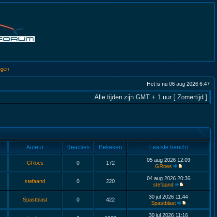
ggen
Het is nu 06 aug 2026 6:47
Alle tijden zijn GMT + 1 uur [ Zomertijd ]
Auteur
Reacties
Bekeken
Laatste bericht
05 aug 2026 12:09
GRoes
0
172
GRoes
04 aug 2026 20:36
stefaand
0
220
stefaand
30 jul 2026 11:44
Spastblast
0
422
Spastblast
30 jul 2026 11:16