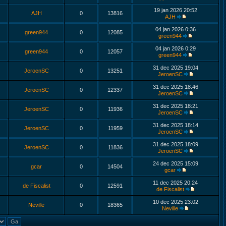
19 jan 2026 20:52
AJH
0
13816
AJH
04 jan 2026 0:36
green944
0
12085
green944
04 jan 2026 0:29
green944
0
12057
green944
31 dec 2025 19:04
JeroenSC
0
13251
JeroenSC
31 dec 2025 18:46
JeroenSC
0
12337
JeroenSC
31 dec 2025 18:21
JeroenSC
0
11936
JeroenSC
31 dec 2025 18:14
JeroenSC
0
11959
JeroenSC
31 dec 2025 18:09
JeroenSC
0
11836
JeroenSC
24 dec 2025 15:09
gcar
0
14504
gcar
11 dec 2025 20:24
de Fiscalist
0
12591
de Fiscalist
10 dec 2025 23:02
Neville
0
18365
Neville