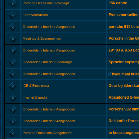
356 cabrio
Porsche Occasions Gevraagd
Even voorstellen
Even voorstellen
porsche 911 ben
Onderdelen / Interieur Aangeboden
Porsche in the Gl
Meetings & Evenementen
19" 8J & 9.5J Lob
Onderdelen / Interieur Aangeboden
Sproeier koplam
Onderdelen / Interieur Gevraagd
Onderdelen / Interieur Aangeboden
Twee maal buit
Deur bijrijderska
ICE & Electronica
Abandoned G-bod
Internet & media
Porsche 992 bin
Onderdelen / Interieur Aangeboden
Reiskoffer Pors
Onderdelen / Interieur Aangeboden
te koop aangebod
Porsche Occasions Aangeboden