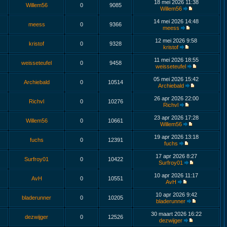
18 mei 2026 11:38
Willem56
0
9085
Willem56
14 mei 2026 14:48
meess
0
9366
meess
12 mei 2026 9:58
kristof
0
9328
kristof
11 mei 2026 18:55
weisseteufel
0
9458
weisseteufel
05 mei 2026 15:42
Archiebald
0
10514
Archiebald
26 apr 2026 22:00
Richvl
0
10276
Richvl
23 apr 2026 17:28
Willem56
0
10661
Willem56
19 apr 2026 13:18
fuchs
0
12391
fuchs
17 apr 2026 8:27
Surfroy01
0
10422
Surfroy01
10 apr 2026 11:17
AvH
0
10551
AvH
10 apr 2026 9:42
bladerunner
0
10205
bladerunner
30 maart 2026 16:22
dezwijger
0
12526
dezwijger