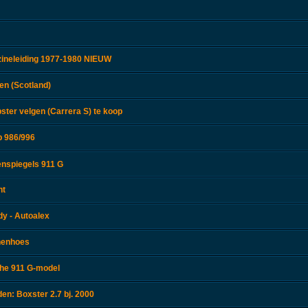
zineleiding 1977-1980 NIEUW
en (Scotland)
ster velgen (Carrera S) te koop
p 986/996
enspiegels 911 G
nt
y - Autoalex
nenhoes
che 911 G-model
en: Boxster 2.7 bj. 2000