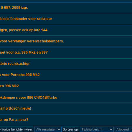
S 957, 2009 izgs
bbele fanhouder voor radiateur
lgen, passen ook op late 944
 voor vervangen veren/schokdempers.
lset voor o.a. 996 Mk2 en 997
abrio rechtsachter
ps voor Porsche 996 Mk2
ren 996 Mk2
okdempers voor 996 C4/C4S/Turbo
lamp Bosch nieuw!
sor op Panamera?
 vorige berichten weer:
Sorteer op: