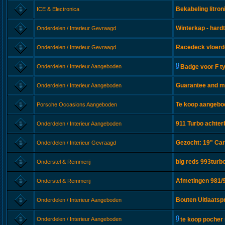
Bekabeling litro
ICE & Electronica
Winterkap - hard
Onderdelen / Interieur Gevraagd
Racedeck vloerd
Onderdelen / Interieur Gevraagd
Onderdelen / Interieur Aangeboden
Badge voor F t
Guarantee and m
Onderdelen / Interieur Aangeboden
Te koop aangebod
Porsche Occasions Aangeboden
911 Turbo achte
Onderdelen / Interieur Aangeboden
Gezocht: 19" Carr
Onderdelen / Interieur Gevraagd
big reds 993turb
Onderstel & Remmerij
Afmetingen 981/9
Onderstel & Remmerij
Bouten Uitlaatsp
Onderdelen / Interieur Aangeboden
Onderdelen / Interieur Aangeboden
te koop poche