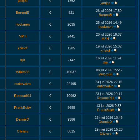
jantjes
0
1862
jantjes
26 jul 2026 17:50
BerendB
0
821
BerendB
25 jul 2026 14:49
hookmen
0
2035
hookmen
20 jul 2026 19:37
MPH
0
2441
MPH
19 jul 2026 15:32
kristof
0
1205
kristof
16 jul 2026 11:24
djin
0
2142
djin
08 jul 2026 15:26
Willem56
0
10037
Willem56
24 jun 2026 22:15
outletvalve
0
22495
outletvalve
23 jun 2026 20:14
Rescue911
0
10962
Rescue911
13 jun 2026 9:37
FrankBuitA
0
8688
FrankBuitA
23 mei 2026 10:46
DennisD
0
9386
DennisD
19 mei 2026 15:28
Olivierv
0
8815
Olivierv