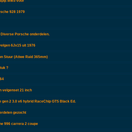
pijt links-voor
rsche 928 1979
 Diverse Porsche onderdelen.
velgen 6Jx15 uit 1976
n Stuur (Atiwe Raid 365mm)
tuk ?
964
 velgenset 21 inch
gen 2 3.0 v6 hybrid RaceChip GTS Black Ed.
erdelen gezocht
he 996 carrera 2 coupe