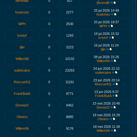
BerendB
0
927
BerendB
25 jul 2026 14:49
hookmen
0
2277
hookmen
20 jul 2026 19:37
MPH
0
2530
MPH
19 jul 2026 15:32
kristof
0
1293
kristof
16 jul 2026 11:24
djin
0
2223
djin
08 jul 2026 15:26
Willem56
0
10132
Willem56
24 jun 2026 22:15
outletvalve
0
23253
outletvalve
23 jun 2026 20:14
Rescue911
0
11191
Rescue911
13 jun 2026 9:37
FrankBuitA
0
8771
FrankBuitA
23 mei 2026 10:46
DennisD
0
9462
DennisD
19 mei 2026 15:28
Olivierv
0
8885
Olivierv
18 mei 2026 11:38
Willem56
0
9176
Willem56