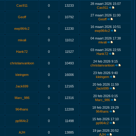
28 maart 2026 15:07
Cas911
0
13233
Cas911
27 maart 2026 11:00
Geoff
0
10792
Geoff
16 maart 2026 10:51
ewp964c2
0
12230
ewp964c2
04 maart 2026 17:38
mivali
0
11012
mivali
03 maart 2026 22:55
Hank72
0
11527
Hank72
24 feb 2026 9:15
christianvanloon
0
10493
christianvanloon
23 feb 2026 9:40
kleingem
0
16006
kleingem
20 feb 2026 11:59
Jack699
0
12165
Jack699
20 feb 2026 0:15
Marc_986
0
12316
Marc_986
18 feb 2026 19:29
964hans
0
12209
964hans
15 feb 2026 17:10
pp964c2
0
11498
pp964c2
19 jan 2026 20:52
AJH
0
13885
AJH