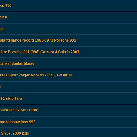
top 996
elen
ype
aiantenance record 1965-1973 Porsche 901
en: Porsche 911 (996) Carrera 4 Cabrio 2003
rbankje donkerblauw
era Sport velgen voor 997 C2S, evt inruil
o
91 stuurhuis
ruitstuk 997 Mk1 turbo
r modelbouwdoos 993
S 957, 2009 izgs