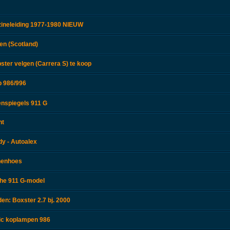
zineleiding 1977-1980 NIEUW
en (Scotland)
ster velgen (Carrera S) te koop
p 986/996
enspiegels 911 G
nt
y - Autoalex
nenhoes
che 911 G-model
en: Boxster 2.7 bj. 2000
nic koplampen 986