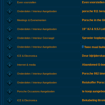
Even voorstellen
Even voorstellen
porsche 911 ben
Onderdelen / Interieur Aangeboden
Porsche in the Gl
Meetings & Evenementen
19" 8J & 9.5J Lob
Onderdelen / Interieur Aangeboden
Sproeier koplam
Onderdelen / Interieur Gevraagd
Onderdelen / Interieur Aangeboden
Twee maal buit
Deur bijrijderska
ICE & Electronica
Abandoned G-bod
Internet & media
Porsche 992 bin
Onderdelen / Interieur Aangeboden
Reiskoffer Pors
Onderdelen / Interieur Aangeboden
te koop aangebod
Porsche Occasions Aangeboden
Bekabeling litro
ICE & Electronica