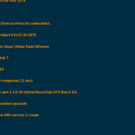
rsche 928 1979
 Diverse Porsche onderdelen.
velgen 6Jx15 uit 1976
n Stuur (Atiwe Raid 365mm)
tuk ?
964
 velgenset 21 inch
gen 2 3.0 v6 hybrid RaceChip GTS Black Ed.
erdelen gezocht
he 996 carrera 2 coupe