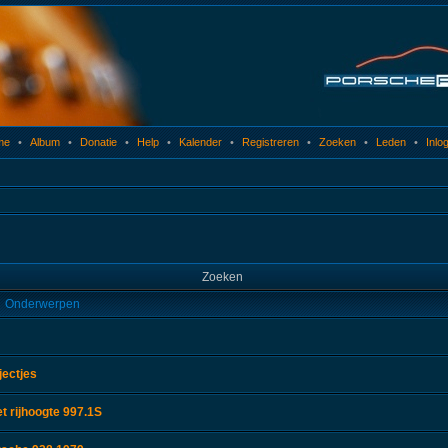
me
•
Album
•
Donatie
•
Help
•
Kalender
•
Registreren
•
Zoeken
•
Leden
•
Inlo
Zoeken
Onderwerpen
jectjes
 rijhoogte 997.1S