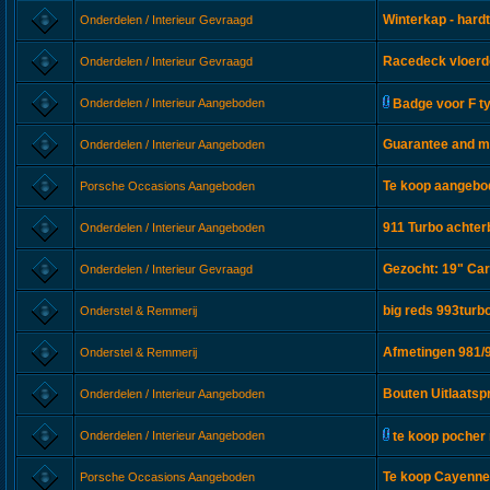
Winterkap - hard
Onderdelen / Interieur Gevraagd
Racedeck vloerd
Onderdelen / Interieur Gevraagd
Onderdelen / Interieur Aangeboden
Badge voor F t
Guarantee and m
Onderdelen / Interieur Aangeboden
Te koop aangebod
Porsche Occasions Aangeboden
911 Turbo achte
Onderdelen / Interieur Aangeboden
Gezocht: 19" Carr
Onderdelen / Interieur Gevraagd
big reds 993turb
Onderstel & Remmerij
Afmetingen 981/9
Onderstel & Remmerij
Bouten Uitlaatsp
Onderdelen / Interieur Aangeboden
Onderdelen / Interieur Aangeboden
te koop poche
Te koop Cayenne 
Porsche Occasions Aangeboden