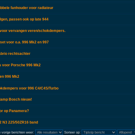
bbele fanhouder voor radiateur
lgen, passen ook op late 944
 voor vervangen veren/schokdempers.
lset voor o.a. 996 Mk2 en 997
abrio rechtsachter
ps voor Porsche 996 Mk2
ren 996 Mk2
okdempers voor 996 C4/C4S/Turbo
lamp Bosch nieuw!
sor op Panamera?
02 N3 225/50ZR16 band
 vorige berichten weer:
Sorteer op: