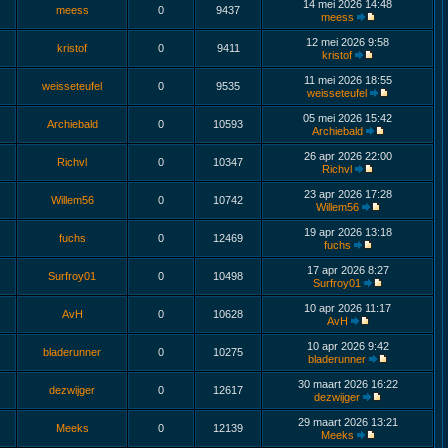
14 mei 2026 14:48
meess
0
9437
meess
12 mei 2026 9:58
kristof
0
9411
kristof
11 mei 2026 18:55
weisseteufel
0
9535
weisseteufel
05 mei 2026 15:42
Archiebald
0
10593
Archiebald
26 apr 2026 22:00
Richvl
0
10347
Richvl
23 apr 2026 17:28
Willem56
0
10742
Willem56
19 apr 2026 13:18
fuchs
0
12469
fuchs
17 apr 2026 8:27
Surfroy01
0
10498
Surfroy01
10 apr 2026 11:17
AvH
0
10628
AvH
10 apr 2026 9:42
bladerunner
0
10275
bladerunner
30 maart 2026 16:22
dezwijger
0
12617
dezwijger
29 maart 2026 13:21
Meeks
0
12139
Meeks