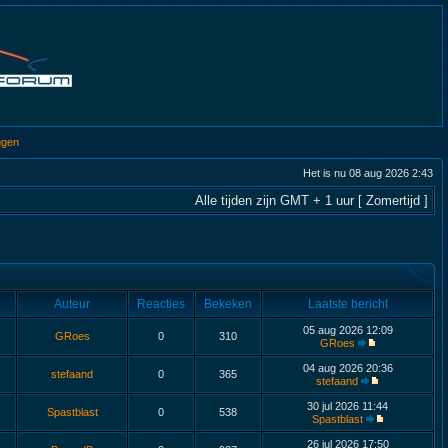
ggen
Het is nu 08 aug 2026 2:43
Alle tijden zijn GMT + 1 uur [ Zomertijd ]
Auteur
Reacties
Bekeken
Laatste bericht
05 aug 2026 12:09
GRoes
0
310
GRoes
04 aug 2026 20:36
stefaand
0
365
stefaand
30 jul 2026 11:44
Spastblast
0
538
Spastblast
26 jul 2026 17:50