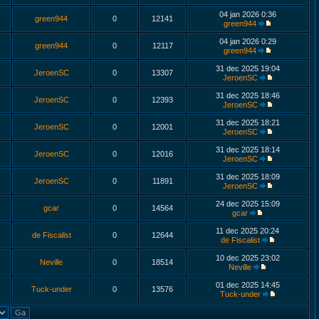
04 jan 2026 0:36
green944
0
12141
green944
04 jan 2026 0:29
green944
0
12117
green944
31 dec 2025 19:04
JeroenSC
0
13307
JeroenSC
31 dec 2025 18:46
JeroenSC
0
12393
JeroenSC
31 dec 2025 18:21
JeroenSC
0
12001
JeroenSC
31 dec 2025 18:14
JeroenSC
0
12016
JeroenSC
31 dec 2025 18:09
JeroenSC
0
11891
JeroenSC
24 dec 2025 15:09
gcar
0
14564
gcar
11 dec 2025 20:24
de Fiscalist
0
12644
de Fiscalist
10 dec 2025 23:02
Neville
0
18514
Neville
01 dec 2025 14:45
Tuck-under
0
13576
Tuck-under