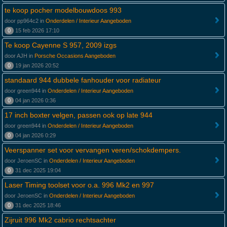
te koop pocher modelbouwdoos 993
door pp964c2 in
Onderdelen / Interieur Aangeboden
0
15 feb 2026 17:10
Te koop Cayenne S 957, 2009 izgs
door AJH in
Porsche Occasions Aangeboden
0
19 jan 2026 20:52
standaard 944 dubbele fanhouder voor radiateur
door green944 in
Onderdelen / Interieur Aangeboden
0
04 jan 2026 0:36
17 inch boxter velgen, passen ook op late 944
door green944 in
Onderdelen / Interieur Aangeboden
0
04 jan 2026 0:29
Veerspanner set voor vervangen veren/schokdempers.
door JeroenSC in
Onderdelen / Interieur Aangeboden
0
31 dec 2025 19:04
Laser Timing toolset voor o.a. 996 Mk2 en 997
door JeroenSC in
Onderdelen / Interieur Aangeboden
0
31 dec 2025 18:46
Zijruit 996 Mk2 cabrio rechtsachter