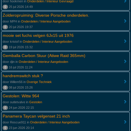
door hookmen in
Onderdelen / Interieur Gevraagd
0
25 jul 2026 14:49
Zolderopruiming: Diverse Porsche onderdelen.
door MPH in
Onderdelen / Interieur Aangeboden
0
20 jul 2026 19:37
mooie set fuchs velgen 6Jx15 uit 1976
door kristof in
Onderdelen / Interieur Aangeboden
0
19 jul 2026 15:32
Gemballa Carbon Stuur (Atiwe Raid 365mm)
door djin in
Onderdelen / Interieur Aangeboden
0
16 jul 2026 11:24
handremswitch stuk ?
door Willem56 in
Overige Techniek
0
08 jul 2026 15:26
Gestolen: Witte 964
door outletvalve in
Gestolen
0
24 jun 2026 22:15
Panamera Taycan velgenset 21 inch
door Rescue911 in
Onderdelen / Interieur Aangeboden
0
23 jun 2026 20:14