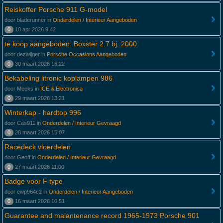
Reiskoffer Porsche 911 G-model
door bladerunner in
Onderdelen / Interieur Aangeboden
0
10 apr 2026 9:42
te koop aangeboden: Boxster 2.7 bj. 2000
door dezwijger in
Porsche Occasions Aangeboden
0
30 maart 2026 16:22
Bekabeling litronic koplampen 986
door Meeks in
ICE & Electronica
0
29 maart 2026 13:21
Winterkap - hardtop 996
door Cas911 in
Onderdelen / Interieur Gevraagd
0
28 maart 2026 15:07
Racedeck vloerdelen
door Geoff in
Onderdelen / Interieur Gevraagd
0
27 maart 2026 11:00
Badge voor F type
door ewp964c2 in
Onderdelen / Interieur Aangeboden
0
16 maart 2026 10:51
Guarantee and maiantenance record 1965-1973 Porsche 901