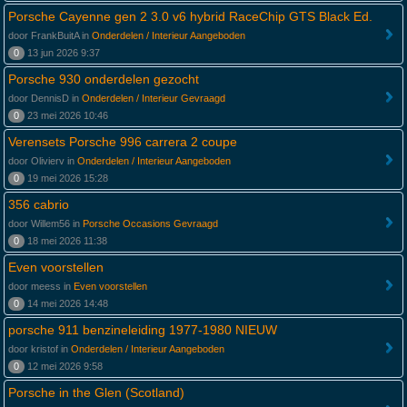
Porsche Cayenne gen 2 3.0 v6 hybrid RaceChip GTS Black Ed.
door FrankBuitA in
Onderdelen / Interieur Aangeboden
0
13 jun 2026 9:37
Porsche 930 onderdelen gezocht
door DennisD in
Onderdelen / Interieur Gevraagd
0
23 mei 2026 10:46
Verensets Porsche 996 carrera 2 coupe
door Olivierv in
Onderdelen / Interieur Aangeboden
0
19 mei 2026 15:28
356 cabrio
door Willem56 in
Porsche Occasions Gevraagd
0
18 mei 2026 11:38
Even voorstellen
door meess in
Even voorstellen
0
14 mei 2026 14:48
porsche 911 benzineleiding 1977-1980 NIEUW
door kristof in
Onderdelen / Interieur Aangeboden
0
12 mei 2026 9:58
Porsche in the Glen (Scotland)