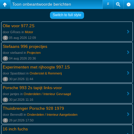
Toon onbeantwoorde berichten
#
Switch to full style
Olie voor 977.2S
door GRoes in
Motor
0
05 aug 2026 12:09
Stefaans 996 projectjes
door stefaand in
Projecten
0
04 aug 2026 20:36
Experimenten met rijhoogte 997.1S
door Spastblast in
Onderstel & Remmerij
0
30 jul 2026 11:44
Porsche 993 2s tapijt links-voor
door jantjes in
Onderdelen / Interieur Gevraagd
0
30 jul 2026 11:16
Thuisbrenger Porsche 928 1979
door BerendB in
Onderdelen / Interieur Aangeboden
0
26 jul 2026 17:50
16 inch fuchs