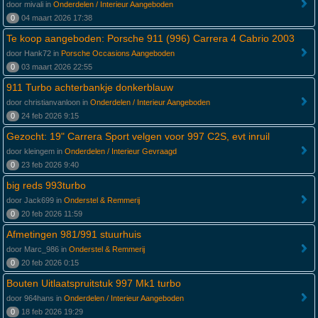
door mivali in
Onderdelen / Interieur Aangeboden
0
04 maart 2026 17:38
Te koop aangeboden: Porsche 911 (996) Carrera 4 Cabrio 2003
door Hank72 in
Porsche Occasions Aangeboden
0
03 maart 2026 22:55
911 Turbo achterbankje donkerblauw
door christianvanloon in
Onderdelen / Interieur Aangeboden
0
24 feb 2026 9:15
Gezocht: 19" Carrera Sport velgen voor 997 C2S, evt inruil
door kleingem in
Onderdelen / Interieur Gevraagd
0
23 feb 2026 9:40
big reds 993turbo
door Jack699 in
Onderstel & Remmerij
0
20 feb 2026 11:59
Afmetingen 981/991 stuurhuis
door Marc_986 in
Onderstel & Remmerij
0
20 feb 2026 0:15
Bouten Uitlaatspruitstuk 997 Mk1 turbo
door 964hans in
Onderdelen / Interieur Aangeboden
0
18 feb 2026 19:29