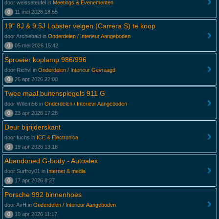
door weisseteufel in
Meetings & Evenementen
0
11 mei 2026 18:55
19" 8J & 9.5J Lobster velgen (Carrera S) te koop
door Archiebald in
Onderdelen / Interieur Aangeboden
0
05 mei 2026 15:42
Sproeier koplamp 986/996
door Richvl in
Onderdelen / Interieur Gevraagd
0
26 apr 2026 22:00
Twee maal buitenspiegels 911 G
door Willem56 in
Onderdelen / Interieur Aangeboden
0
23 apr 2026 17:28
Deur bijrijderskant
door fuchs in
ICE & Electronica
0
19 apr 2026 13:18
Abandoned G-body - Autoalex
door Surfroy01 in
Internet & media
0
17 apr 2026 8:27
Porsche 992 binnenhoes
door AvH in
Onderdelen / Interieur Aangeboden
0
10 apr 2026 11:17