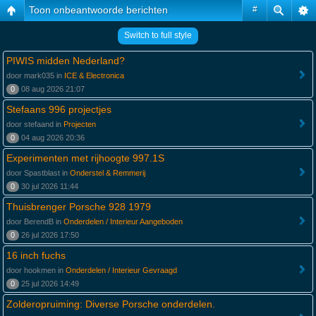
Toon onbeantwoorde berichten
#
Switch to full style
PIWIS midden Nederland?
door mark035 in
ICE & Electronica
0
08 aug 2026 21:07
Stefaans 996 projectjes
door stefaand in
Projecten
0
04 aug 2026 20:36
Experimenten met rijhoogte 997.1S
door Spastblast in
Onderstel & Remmerij
0
30 jul 2026 11:44
Thuisbrenger Porsche 928 1979
door BerendB in
Onderdelen / Interieur Aangeboden
0
26 jul 2026 17:50
16 inch fuchs
door hookmen in
Onderdelen / Interieur Gevraagd
0
25 jul 2026 14:49
Zolderopruiming: Diverse Porsche onderdelen.