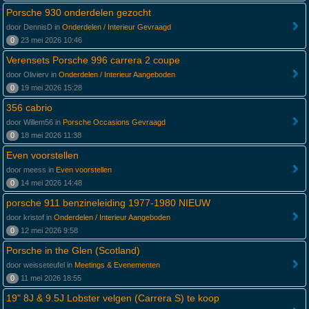
Porsche 930 onderdelen gezocht
door DennisD in
Onderdelen / Interieur Gevraagd
0
23 mei 2026 10:46
Verensets Porsche 996 carrera 2 coupe
door Olivierv in
Onderdelen / Interieur Aangeboden
0
19 mei 2026 15:28
356 cabrio
door Willem56 in
Porsche Occasions Gevraagd
0
18 mei 2026 11:38
Even voorstellen
door meess in
Even voorstellen
0
14 mei 2026 14:48
porsche 911 benzineleiding 1977-1980 NIEUW
door kristof in
Onderdelen / Interieur Aangeboden
0
12 mei 2026 9:58
Porsche in the Glen (Scotland)
door weisseteufel in
Meetings & Evenementen
0
11 mei 2026 18:55
19" 8J & 9.5J Lobster velgen (Carrera S) te koop