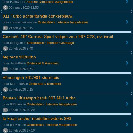
door Hank72 in
Porsche Occasions Aangeboden
0
03 maart 2026 22:55
911 Turbo achterbankje donkerblauw
door christianvanloon in
Onderdelen / Interieur Aangeboden
0
24 feb 2026 9:15
Gezocht: 19" Carrera Sport velgen voor 997 C2S, evt inruil
door kleingem in
Onderdelen / Interieur Gevraagd
0
23 feb 2026 9:40
big reds 993turbo
door Jack699 in
Onderstel & Remmerij
0
20 feb 2026 11:59
Afmetingen 981/991 stuurhuis
door Marc_986 in
Onderstel & Remmerij
0
20 feb 2026 0:15
Bouten Uitlaatspruitstuk 997 Mk1 turbo
door 964hans in
Onderdelen / Interieur Aangeboden
0
18 feb 2026 19:29
te koop pocher modelbouwdoos 993
door pp964c2 in
Onderdelen / Interieur Aangeboden
0
15 feb 2026 17:10