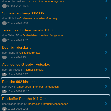
door Archiebald in
Onderdelen / Interieur Aangeboden
0
05 mei 2026 15:42
Sproeier koplamp 986/996
door Richvl in
Onderdelen / Interieur Gevraagd
0
26 apr 2026 22:00
Twee maal buitenspiegels 911 G
door Willem56 in
Onderdelen / Interieur Aangeboden
0
23 apr 2026 17:28
Deur bijrijderskant
door fuchs in
ICE & Electronica
0
19 apr 2026 13:18
Abandoned G-body - Autoalex
door Surfroy01 in
Internet & media
0
17 apr 2026 8:27
Porsche 992 binnenhoes
door AvH in
Onderdelen / Interieur Aangeboden
0
10 apr 2026 11:17
Reiskoffer Porsche 911 G-model
door bladerunner in
Onderdelen / Interieur Aangeboden
0
10 apr 2026 9:42