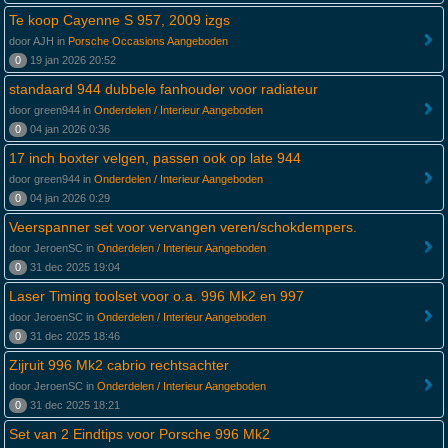
Te koop Cayenne S 957, 2009 izgs
door AJH in
Porsche Occasions Aangeboden
0
19 jan 2026 20:52
standaard 944 dubbele fanhouder voor radiateur
door green944 in
Onderdelen / Interieur Aangeboden
0
04 jan 2026 0:36
17 inch boxter velgen, passen ook op late 944
door green944 in
Onderdelen / Interieur Aangeboden
0
04 jan 2026 0:29
Veerspanner set voor vervangen veren/schokdempers.
door JeroenSC in
Onderdelen / Interieur Aangeboden
0
31 dec 2025 19:04
Laser Timing toolset voor o.a. 996 Mk2 en 997
door JeroenSC in
Onderdelen / Interieur Aangeboden
0
31 dec 2025 18:46
Zijruit 996 Mk2 cabrio rechtsachter
door JeroenSC in
Onderdelen / Interieur Aangeboden
0
31 dec 2025 18:21
Set van 2 Eindtips voor Porsche 996 Mk2