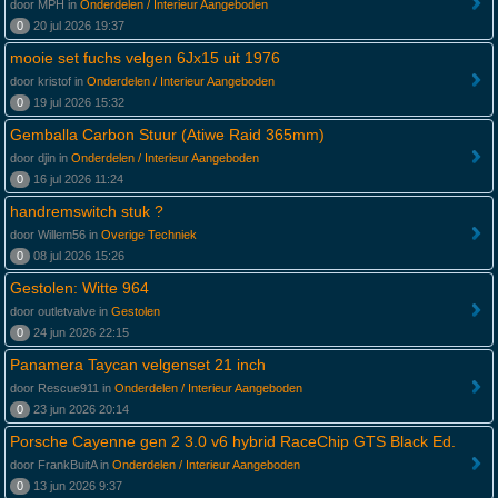
door MPH in
Onderdelen / Interieur Aangeboden
0
20 jul 2026 19:37
mooie set fuchs velgen 6Jx15 uit 1976
door kristof in
Onderdelen / Interieur Aangeboden
0
19 jul 2026 15:32
Gemballa Carbon Stuur (Atiwe Raid 365mm)
door djin in
Onderdelen / Interieur Aangeboden
0
16 jul 2026 11:24
handremswitch stuk ?
door Willem56 in
Overige Techniek
0
08 jul 2026 15:26
Gestolen: Witte 964
door outletvalve in
Gestolen
0
24 jun 2026 22:15
Panamera Taycan velgenset 21 inch
door Rescue911 in
Onderdelen / Interieur Aangeboden
0
23 jun 2026 20:14
Porsche Cayenne gen 2 3.0 v6 hybrid RaceChip GTS Black Ed.
door FrankBuitA in
Onderdelen / Interieur Aangeboden
0
13 jun 2026 9:37