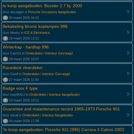
te koop aangeboden: Boxster 2.7 bj. 2000
door dezwijger in
Porsche Occasions Aangeboden
0
30 maart 2026 16:22
Bekabeling litronic koplampen 986
door Meeks in
ICE & Electronica
0
29 maart 2026 13:21
Winterkap - hardtop 996
door Cas911 in
Onderdelen / Interieur Gevraagd
0
28 maart 2026 15:07
Racedeck vloerdelen
door Geoff in
Onderdelen / Interieur Gevraagd
0
27 maart 2026 11:00
Badge voor F type
door ewp964c2 in
Onderdelen / Interieur Aangeboden
0
16 maart 2026 10:51
Guarantee and maiantenance record 1965-1973 Porsche 901
door mivali in
Onderdelen / Interieur Aangeboden
0
04 maart 2026 17:38
Te koop aangeboden: Porsche 911 (996) Carrera 4 Cabrio 2003