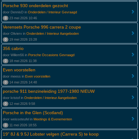
Porsche 930 onderdelen gezocht
door DennisD in
Onderdelen / Interieur Gevraagd
0
23 mei 2026 10:46
Verensets Porsche 996 carrera 2 coupe
door Olivierv in
Onderdelen / Interieur Aangeboden
0
19 mei 2026 15:28
356 cabrio
door Willem56 in
Porsche Occasions Gevraagd
0
18 mei 2026 11:38
Even voorstellen
door meess in
Even voorstellen
0
14 mei 2026 14:48
porsche 911 benzineleiding 1977-1980 NIEUW
door kristof in
Onderdelen / Interieur Aangeboden
0
12 mei 2026 9:58
Porsche in the Glen (Scotland)
door weisseteufel in
Meetings & Evenementen
0
11 mei 2026 18:55
19" 8J & 9.5J Lobster velgen (Carrera S) te koop