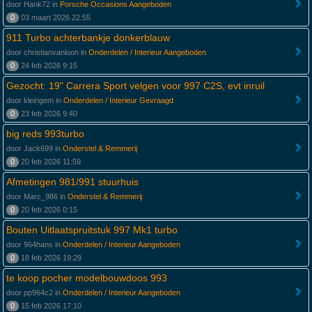
door Hank72 in
Porsche Occasions Aangeboden
0
03 maart 2026 22:55
911 Turbo achterbankje donkerblauw
door christianvanloon in
Onderdelen / Interieur Aangeboden
0
24 feb 2026 9:15
Gezocht: 19" Carrera Sport velgen voor 997 C2S, evt inruil
door kleingem in
Onderdelen / Interieur Gevraagd
0
23 feb 2026 9:40
big reds 993turbo
door Jack699 in
Onderstel & Remmerij
0
20 feb 2026 11:59
Afmetingen 981/991 stuurhuis
door Marc_986 in
Onderstel & Remmerij
0
20 feb 2026 0:15
Bouten Uitlaatspruitstuk 997 Mk1 turbo
door 964hans in
Onderdelen / Interieur Aangeboden
0
18 feb 2026 19:29
te koop pocher modelbouwdoos 993
door pp964c2 in
Onderdelen / Interieur Aangeboden
0
15 feb 2026 17:10