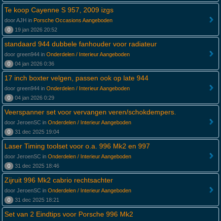
Te koop Cayenne S 957, 2009 izgs
door AJH in
Porsche Occasions Aangeboden
0
19 jan 2026 20:52
standaard 944 dubbele fanhouder voor radiateur
door green944 in
Onderdelen / Interieur Aangeboden
0
04 jan 2026 0:36
17 inch boxter velgen, passen ook op late 944
door green944 in
Onderdelen / Interieur Aangeboden
0
04 jan 2026 0:29
Veerspanner set voor vervangen veren/schokdempers.
door JeroenSC in
Onderdelen / Interieur Aangeboden
0
31 dec 2025 19:04
Laser Timing toolset voor o.a. 996 Mk2 en 997
door JeroenSC in
Onderdelen / Interieur Aangeboden
0
31 dec 2025 18:46
Zijruit 996 Mk2 cabrio rechtsachter
door JeroenSC in
Onderdelen / Interieur Aangeboden
0
31 dec 2025 18:21
Set van 2 Eindtips voor Porsche 996 Mk2