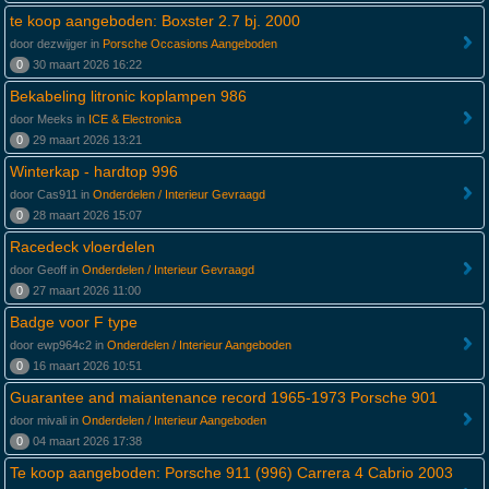
te koop aangeboden: Boxster 2.7 bj. 2000
door dezwijger in
Porsche Occasions Aangeboden
0
30 maart 2026 16:22
Bekabeling litronic koplampen 986
door Meeks in
ICE & Electronica
0
29 maart 2026 13:21
Winterkap - hardtop 996
door Cas911 in
Onderdelen / Interieur Gevraagd
0
28 maart 2026 15:07
Racedeck vloerdelen
door Geoff in
Onderdelen / Interieur Gevraagd
0
27 maart 2026 11:00
Badge voor F type
door ewp964c2 in
Onderdelen / Interieur Aangeboden
0
16 maart 2026 10:51
Guarantee and maiantenance record 1965-1973 Porsche 901
door mivali in
Onderdelen / Interieur Aangeboden
0
04 maart 2026 17:38
Te koop aangeboden: Porsche 911 (996) Carrera 4 Cabrio 2003