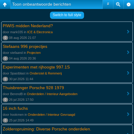
Toon onbeantwoorde berichten
#
Switch to full style
PIWIS midden Nederland?
door mark035 in
ICE & Electronica
0
08 aug 2026 21:07
Stefaans 996 projectjes
door stefaand in
Projecten
0
04 aug 2026 20:36
Experimenten met rijhoogte 997.1S
door Spastblast in
Onderstel & Remmerij
0
30 jul 2026 11:44
Thuisbrenger Porsche 928 1979
door BerendB in
Onderdelen / Interieur Aangeboden
0
26 jul 2026 17:50
16 inch fuchs
door hookmen in
Onderdelen / Interieur Gevraagd
0
25 jul 2026 14:49
Zolderopruiming: Diverse Porsche onderdelen.