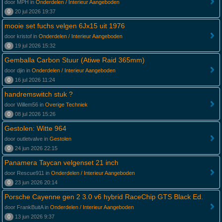
door MPH in
Onderdelen / Interieur Aangeboden
0
20 jul 2026 19:37
mooie set fuchs velgen 6Jx15 uit 1976
door kristof in
Onderdelen / Interieur Aangeboden
0
19 jul 2026 15:32
Gemballa Carbon Stuur (Atiwe Raid 365mm)
door djin in
Onderdelen / Interieur Aangeboden
0
16 jul 2026 11:24
handremswitch stuk ?
door Willem56 in
Overige Techniek
0
08 jul 2026 15:26
Gestolen: Witte 964
door outletvalve in
Gestolen
0
24 jun 2026 22:15
Panamera Taycan velgenset 21 inch
door Rescue911 in
Onderdelen / Interieur Aangeboden
0
23 jun 2026 20:14
Porsche Cayenne gen 2 3.0 v6 hybrid RaceChip GTS Black Ed.
door FrankBuitA in
Onderdelen / Interieur Aangeboden
0
13 jun 2026 9:37