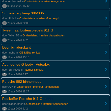
door Archiebald in
Onderdelen / Interieur Aangeboden
0
05 mei 2026 15:42
Sproeier koplamp 986/996
door Richvl in
Onderdelen / Interieur Gevraagd
0
26 apr 2026 22:00
Twee maal buitenspiegels 911 G
door Willem56 in
Onderdelen / Interieur Aangeboden
0
23 apr 2026 17:28
Deur bijrijderskant
door fuchs in
ICE & Electronica
0
19 apr 2026 13:18
Abandoned G-body - Autoalex
door Surfroy01 in
Internet & media
0
17 apr 2026 8:27
Porsche 992 binnenhoes
door AvH in
Onderdelen / Interieur Aangeboden
0
10 apr 2026 11:17
Reiskoffer Porsche 911 G-model
door bladerunner in
Onderdelen / Interieur Aangeboden
0
10 apr 2026 9:42