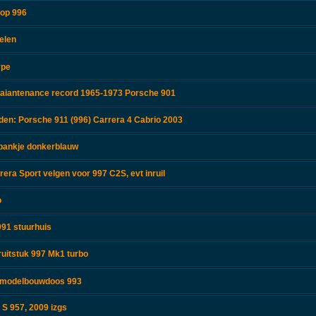
top 996
elen
ype
aiantenance record 1965-1973 Porsche 901
en: Porsche 911 (996) Carrera 4 Cabrio 2003
rbankje donkerblauw
era Sport velgen voor 997 C2S, evt inruil
o
91 stuurhuis
ruitstuk 997 Mk1 turbo
r modelbouwdoos 993
S 957, 2009 izgs