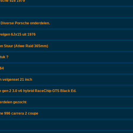
rsche 928 1979
 Diverse Porsche onderdelen.
velgen 6Jx15 uit 1976
n Stuur (Atiwe Raid 365mm)
tuk ?
964
 velgenset 21 inch
gen 2 3.0 v6 hybrid RaceChip GTS Black Ed.
erdelen gezocht
he 996 carrera 2 coupe