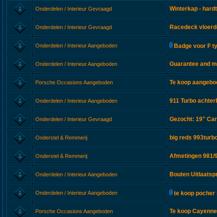
Winterkap - hard
Onderdelen / Interieur Gevraagd
Racedeck vloerd
Onderdelen / Interieur Gevraagd
Onderdelen / Interieur Aangeboden
Badge voor F t
Guarantee and m
Onderdelen / Interieur Aangeboden
Te koop aangebod
Porsche Occasions Aangeboden
911 Turbo achte
Onderdelen / Interieur Aangeboden
Gezocht: 19" Carr
Onderdelen / Interieur Gevraagd
big reds 993turb
Onderstel & Remmerij
Afmetingen 981/9
Onderstel & Remmerij
Bouten Uitlaatsp
Onderdelen / Interieur Aangeboden
Onderdelen / Interieur Aangeboden
te koop poche
Te koop Cayenne 
Porsche Occasions Aangeboden