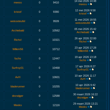
14 mei 2026 14:48
meess
0
9410
meess
12 mei 2026 9:58
kristof
0
9380
kristof
11 mei 2026 18:55
weisseteufel
0
9509
weisseteufel
05 mei 2026 15:42
Archiebald
0
10562
Archiebald
26 apr 2026 22:00
Richvl
0
10321
Richvl
23 apr 2026 17:28
Willem56
0
10712
Willem56
19 apr 2026 13:18
fuchs
0
12447
fuchs
17 apr 2026 8:27
Surfroy01
0
10468
Surfroy01
10 apr 2026 11:17
AvH
0
10601
AvH
10 apr 2026 9:42
bladerunner
0
10255
bladerunner
30 maart 2026 16:22
dezwijger
0
12588
dezwijger
29 maart 2026 13:21
Meeks
0
12116
Meeks