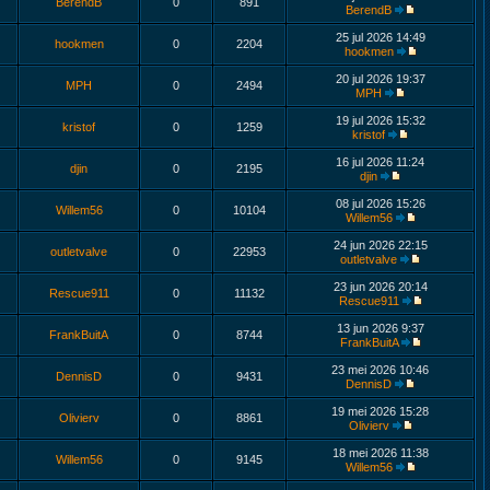
BerendB
0
891
BerendB
25 jul 2026 14:49
hookmen
0
2204
hookmen
20 jul 2026 19:37
MPH
0
2494
MPH
19 jul 2026 15:32
kristof
0
1259
kristof
16 jul 2026 11:24
djin
0
2195
djin
08 jul 2026 15:26
Willem56
0
10104
Willem56
24 jun 2026 22:15
outletvalve
0
22953
outletvalve
23 jun 2026 20:14
Rescue911
0
11132
Rescue911
13 jun 2026 9:37
FrankBuitA
0
8744
FrankBuitA
23 mei 2026 10:46
DennisD
0
9431
DennisD
19 mei 2026 15:28
Olivierv
0
8861
Olivierv
18 mei 2026 11:38
Willem56
0
9145
Willem56