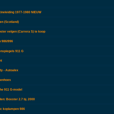
zineleiding 1977-1980 NIEUW
en (Scotland)
ster velgen (Carrera S) te koop
p 986/996
enspiegels 911 G
nt
y - Autoalex
nenhoes
che 911 G-model
en: Boxster 2.7 bj. 2000
nic koplampen 986