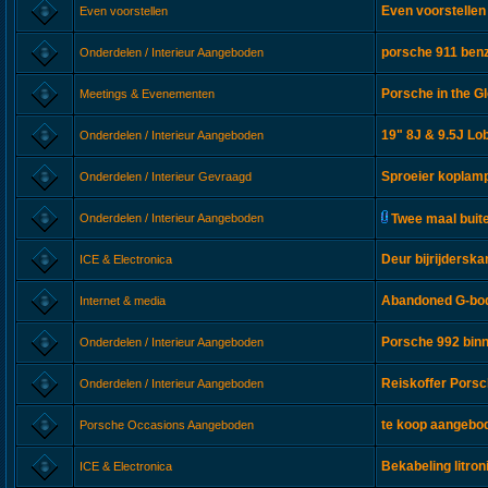
Even voorstellen
Even voorstellen
porsche 911 ben
Onderdelen / Interieur Aangeboden
Porsche in the Gl
Meetings & Evenementen
19" 8J & 9.5J Lob
Onderdelen / Interieur Aangeboden
Sproeier koplam
Onderdelen / Interieur Gevraagd
Onderdelen / Interieur Aangeboden
Twee maal buit
Deur bijrijderska
ICE & Electronica
Abandoned G-bod
Internet & media
Porsche 992 bin
Onderdelen / Interieur Aangeboden
Reiskoffer Pors
Onderdelen / Interieur Aangeboden
te koop aangebod
Porsche Occasions Aangeboden
Bekabeling litro
ICE & Electronica