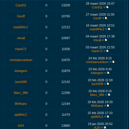
28 maart 2026 15:07
Cas911
0
13209
Cas911
27 maart 2026 11:00
Geoff
0
10765
Geoff
16 maart 2026 10:51
ewp964c2
0
12212
ewp964c2
04 maart 2026 17:38
mivali
0
10997
mivali
03 maart 2026 22:55
Hank72
0
11505
Hank72
24 feb 2026 9:15
christianvanloon
0
10475
christianvanloon
23 feb 2026 9:40
kleingem
0
15979
kleingem
20 feb 2026 11:59
Jack699
0
12142
Jack699
20 feb 2026 0:15
Marc_986
0
12296
Marc_986
18 feb 2026 19:29
964hans
0
12194
964hans
15 feb 2026 17:10
pp964c2
0
11479
pp964c2
19 jan 2026 20:52
AJH
0
13860
AJH