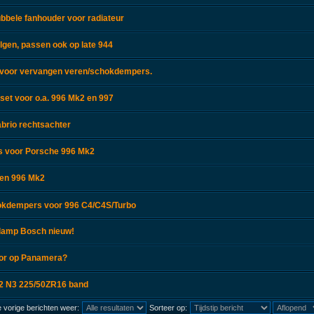
bbele fanhouder voor radiateur
lgen, passen ook op late 944
 voor vervangen veren/schokdempers.
lset voor o.a. 996 Mk2 en 997
abrio rechtsachter
ps voor Porsche 996 Mk2
ren 996 Mk2
okdempers voor 996 C4/C4S/Turbo
lamp Bosch nieuw!
sor op Panamera?
02 N3 225/50ZR16 band
 vorige berichten weer:
Sorteer op: