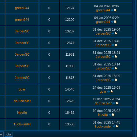
04 jan 2026 0:36
green944
0
12124
green944
04 jan 2026 0:29
green944
0
12100
green944
31 dec 2025 19:04
JeroenSC
0
13287
JeroenSC
31 dec 2025 18:46
JeroenSC
0
12374
JeroenSC
31 dec 2025 18:21
JeroenSC
0
11981
JeroenSC
31 dec 2025 18:14
JeroenSC
0
11996
JeroenSC
31 dec 2025 18:09
JeroenSC
0
11873
JeroenSC
24 dec 2025 15:09
gcar
0
14545
gcar
11 dec 2025 20:24
de Fiscalist
0
12626
de Fiscalist
10 dec 2025 23:02
Neville
0
18462
Neville
01 dec 2025 14:45
Tuck-under
0
13558
Tuck-under