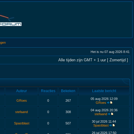
ggen
Het is nu 07 aug 2026 8:41
Alle tijden zijn GMT + 1 uur [ Zomertijd ]
Auteur
Reacties
Bekeken
Laatste bericht
05 aug 2026 12:09
GRoes
0
267
GRoes
04 aug 2026 20:36
stefaand
0
308
stefaand
30 jul 2026 11:44
Spastblast
0
507
Spastblast
26 jul 2026 17:50