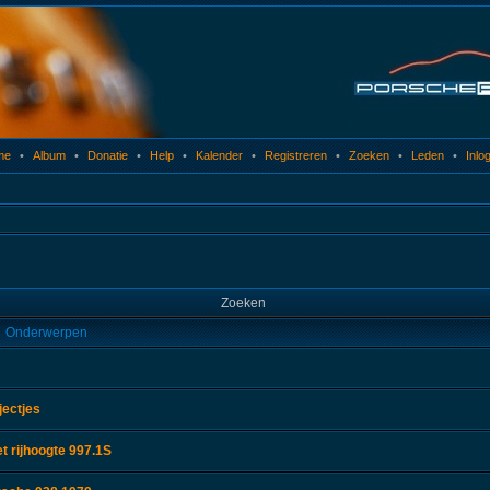
me
•
Album
•
Donatie
•
Help
•
Kalender
•
Registreren
•
Zoeken
•
Leden
•
Inlo
Zoeken
Onderwerpen
jectjes
 rijhoogte 997.1S