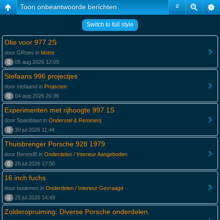
Toon onbeantwoorde berichten
#
Switch to full style
Olie voor 977.2S
door GRoes in
Motor
0
05 aug 2026 12:09
Stefaans 996 projectjes
door stefaand in
Projecten
0
04 aug 2026 20:36
Experimenten met rijhoogte 997.1S
door Spastblast in
Onderstel & Remmerij
0
30 jul 2026 11:44
Thuisbrenger Porsche 928 1979
door BerendB in
Onderdelen / Interieur Aangeboden
0
26 jul 2026 17:50
16 inch fuchs
door hookmen in
Onderdelen / Interieur Gevraagd
0
25 jul 2026 14:49
Zolderopruiming: Diverse Porsche onderdelen.