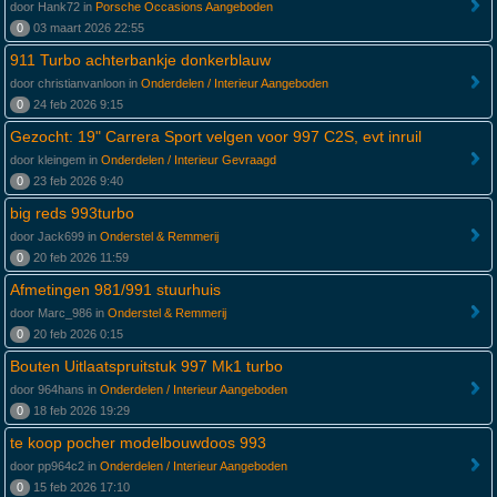
door Hank72 in
Porsche Occasions Aangeboden
0
03 maart 2026 22:55
911 Turbo achterbankje donkerblauw
door christianvanloon in
Onderdelen / Interieur Aangeboden
0
24 feb 2026 9:15
Gezocht: 19" Carrera Sport velgen voor 997 C2S, evt inruil
door kleingem in
Onderdelen / Interieur Gevraagd
0
23 feb 2026 9:40
big reds 993turbo
door Jack699 in
Onderstel & Remmerij
0
20 feb 2026 11:59
Afmetingen 981/991 stuurhuis
door Marc_986 in
Onderstel & Remmerij
0
20 feb 2026 0:15
Bouten Uitlaatspruitstuk 997 Mk1 turbo
door 964hans in
Onderdelen / Interieur Aangeboden
0
18 feb 2026 19:29
te koop pocher modelbouwdoos 993
door pp964c2 in
Onderdelen / Interieur Aangeboden
0
15 feb 2026 17:10