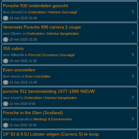
Porsche 930 onderdelen gezocht
door DennisD in
Onderdelen / Interieur Gevraagd
0
23 mei 2026 10:46
Verensets Porsche 996 carrera 2 coupe
door Olivierv in
Onderdelen / Interieur Aangeboden
0
19 mei 2026 15:28
356 cabrio
door Willem56 in
Porsche Occasions Gevraagd
0
18 mei 2026 11:38
Even voorstellen
door meess in
Even voorstellen
0
14 mei 2026 14:48
porsche 911 benzineleiding 1977-1980 NIEUW
door kristof in
Onderdelen / Interieur Aangeboden
0
12 mei 2026 9:58
Porsche in the Glen (Scotland)
door weisseteufel in
Meetings & Evenementen
0
11 mei 2026 18:55
19" 8J & 9.5J Lobster velgen (Carrera S) te koop