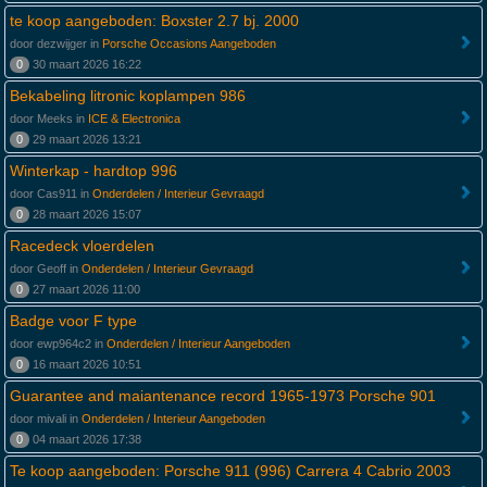
te koop aangeboden: Boxster 2.7 bj. 2000
door dezwijger in
Porsche Occasions Aangeboden
0
30 maart 2026 16:22
Bekabeling litronic koplampen 986
door Meeks in
ICE & Electronica
0
29 maart 2026 13:21
Winterkap - hardtop 996
door Cas911 in
Onderdelen / Interieur Gevraagd
0
28 maart 2026 15:07
Racedeck vloerdelen
door Geoff in
Onderdelen / Interieur Gevraagd
0
27 maart 2026 11:00
Badge voor F type
door ewp964c2 in
Onderdelen / Interieur Aangeboden
0
16 maart 2026 10:51
Guarantee and maiantenance record 1965-1973 Porsche 901
door mivali in
Onderdelen / Interieur Aangeboden
0
04 maart 2026 17:38
Te koop aangeboden: Porsche 911 (996) Carrera 4 Cabrio 2003