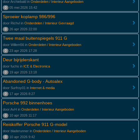
door Archiebald in
Onderdelen / Interieur Aangeboden
0
05 mei 2026 15:42
Sproeier koplamp 986/996
door Richvl in
Onderdelen / Interieur Gevraagd
0
26 apr 2026 22:00
Twee maal buitenspiegels 911 G
door Willem56 in
Onderdelen / Interieur Aangeboden
0
23 apr 2026 17:28
Deur bijrijderskant
door fuchs in
ICE & Electronica
0
19 apr 2026 13:18
Abandoned G-body - Autoalex
door Surfroy01 in
Internet & media
0
17 apr 2026 8:27
Porsche 992 binnenhoes
door AvH in
Onderdelen / Interieur Aangeboden
0
10 apr 2026 11:17
Reiskoffer Porsche 911 G-model
door bladerunner in
Onderdelen / Interieur Aangeboden
0
10 apr 2026 9:42