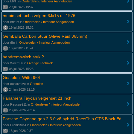
door MPH in
Onderdelen / Interieur Aangeboden
0
20 jul 2026 19:37
mooie set fuchs velgen 6Jx15 uit 1976
door kristof in
Onderdelen / Interieur Aangeboden
0
19 jul 2026 15:32
Gemballa Carbon Stuur (Atiwe Raid 365mm)
door djin in
Onderdelen / Interieur Aangeboden
0
16 jul 2026 11:24
handremswitch stuk ?
door Willem56 in
Overige Techniek
0
08 jul 2026 15:26
Gestolen: Witte 964
door outletvalve in
Gestolen
0
24 jun 2026 22:15
Panamera Taycan velgenset 21 inch
door Rescue911 in
Onderdelen / Interieur Aangeboden
0
23 jun 2026 20:14
Porsche Cayenne gen 2 3.0 v6 hybrid RaceChip GTS Black Ed.
door FrankBuitA in
Onderdelen / Interieur Aangeboden
0
13 jun 2026 9:37