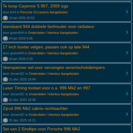
Te koop Cayenne S 957, 2009 izgs
door AJH in
Porsche Occasions Aangeboden
0
19 jan 2026 20:52
standaard 944 dubbele fanhouder voor radiateur
door green944 in
Onderdelen / Interieur Aangeboden
0
04 jan 2026 0:36
17 inch boxter velgen, passen ook op late 944
door green944 in
Onderdelen / Interieur Aangeboden
0
04 jan 2026 0:29
Veerspanner set voor vervangen veren/schokdempers.
door JeroenSC in
Onderdelen / Interieur Aangeboden
0
31 dec 2025 19:04
Laser Timing toolset voor o.a. 996 Mk2 en 997
door JeroenSC in
Onderdelen / Interieur Aangeboden
0
31 dec 2025 18:46
Zijruit 996 Mk2 cabrio rechtsachter
door JeroenSC in
Onderdelen / Interieur Aangeboden
0
31 dec 2025 18:21
Set van 2 Eindtips voor Porsche 996 Mk2