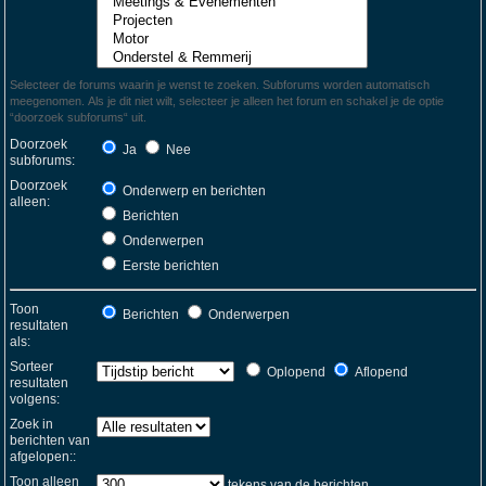
Selecteer de forums waarin je wenst te zoeken. Subforums worden automatisch
meegenomen. Als je dit niet wilt, selecteer je alleen het forum en schakel je de optie
“doorzoek subforums“ uit.
Doorzoek
Ja
Nee
subforums:
Doorzoek
Onderwerp en berichten
alleen:
Berichten
Onderwerpen
Eerste berichten
Toon
Berichten
Onderwerpen
resultaten
als:
Sorteer
Oplopend
Aflopend
resultaten
volgens:
Zoek in
berichten van
afgelopen::
Toon alleen
tekens van de berichten