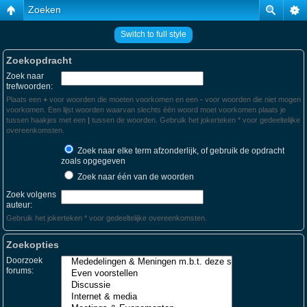
Zoeken
Switch to full style
Zoekopdracht
Zoek naar
trefwoorden:
Plaats een
+
voor woorden die moeten voorkomen en een
-
voor woorden die niet mogen
voorkomen. Een lijst woorden waarvan slechts één woord moet voorkomen plaats je
tussen haakjes met een
|
tussen de woorden. Gebruik het jokerteken * voor gedeeltelijke
overeenkomsten.
Zoek naar elke term afzonderlijk, of gebruik de opdracht
zoals opgegeven
Zoek naar één van de woorden
Zoek volgens
auteur:
Gebruik het jokerteken * voor gedeeltelijke overeenkomsten.
Zoekopties
Doorzoek
forums: