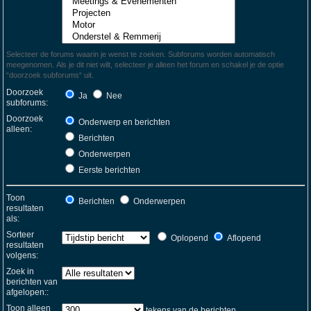
Selecteer de forums waarin je wenst te zoeken. Subforums worden automatisch
meegenomen. Als je dit niet wilt, selecteer je alleen het forum en schakel je de optie
“doorzoek subforums“ uit.
Doorzoek
Ja
Nee
subforums:
Doorzoek
Onderwerp en berichten
alleen:
Berichten
Onderwerpen
Eerste berichten
Toon
Berichten
Onderwerpen
resultaten
als:
Sorteer
Oplopend
Aflopend
resultaten
volgens:
Zoek in
berichten van
afgelopen::
Toon alleen
tekens van de berichten