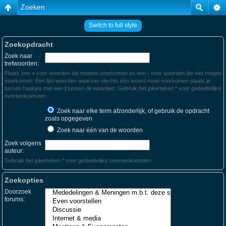
Zoeken
Switch to full style
Zoekopdracht
Zoek naar
trefwoorden:
Plaats een
+
voor woorden die moeten voorkomen en een
-
voor woorden die niet mogen
voorkomen. Een lijst woorden waarvan slechts één woord moet voorkomen plaats je
tussen haakjes met een
|
tussen de woorden. Gebruik het jokerteken * voor gedeeltelijke
overeenkomsten.
Zoek naar elke term afzonderlijk, of gebruik de opdracht
zoals opgegeven
Zoek naar één van de woorden
Zoek volgens
auteur:
Gebruik het jokerteken * voor gedeeltelijke overeenkomsten.
Zoekopties
Doorzoek
forums: