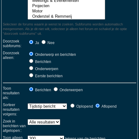
Selecteer de forums waarin je wenst te zoeken. Subforums worden automatisch
meegenomen. Als je dit niet wilt, selecteer je alleen het forum en schakel je de optie
“doorzoek subforums“ uit.
Doorzoek
Ja
Nee
subforums:
Doorzoek
Onderwerp en berichten
alleen:
Berichten
Onderwerpen
Eerste berichten
Toon
Berichten
Onderwerpen
resultaten
als:
Sorteer
Oplopend
Aflopend
resultaten
volgens:
Zoek in
berichten van
afgelopen::
Toon alleen
tekens van de berichten