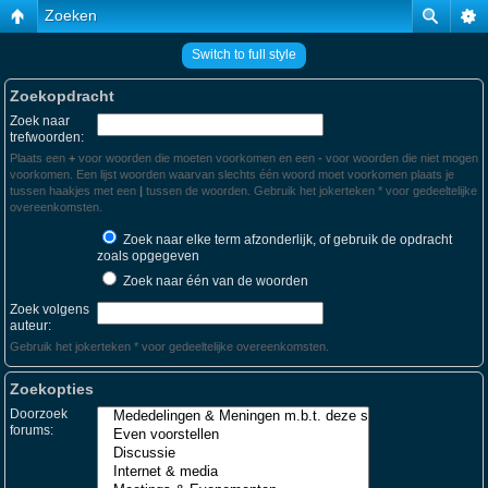
Zoeken
Switch to full style
Zoekopdracht
Zoek naar
trefwoorden:
Plaats een
+
voor woorden die moeten voorkomen en een
-
voor woorden die niet mogen
voorkomen. Een lijst woorden waarvan slechts één woord moet voorkomen plaats je
tussen haakjes met een
|
tussen de woorden. Gebruik het jokerteken * voor gedeeltelijke
overeenkomsten.
Zoek naar elke term afzonderlijk, of gebruik de opdracht
zoals opgegeven
Zoek naar één van de woorden
Zoek volgens
auteur:
Gebruik het jokerteken * voor gedeeltelijke overeenkomsten.
Zoekopties
Doorzoek
forums: