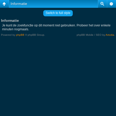
Informatie
Switch to full style
Informatie
Je kunt de zoekfunctie op dit moment niet gebruiken. Probeer het over enkele
minuten nogmaals.
Powered by
phpBB
© phpBB Group.
phpBB Mobile / SEO by
Artodia
.