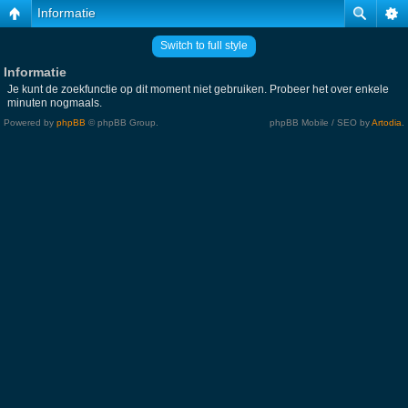
Informatie
Switch to full style
Informatie
Je kunt de zoekfunctie op dit moment niet gebruiken. Probeer het over enkele
minuten nogmaals.
Powered by
phpBB
© phpBB Group.
phpBB Mobile / SEO by
Artodia
.