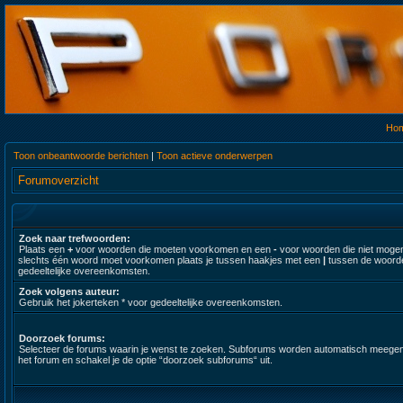
Ho
Toon onbeantwoorde berichten
|
Toon actieve onderwerpen
Forumoverzicht
Zoek naar trefwoorden:
Plaats een
+
voor woorden die moeten voorkomen en een
-
voor woorden die niet moge
slechts één woord moet voorkomen plaats je tussen haakjes met een
|
tussen de woorde
gedeeltelijke overeenkomsten.
Zoek volgens auteur:
Gebruik het jokerteken * voor gedeeltelijke overeenkomsten.
Doorzoek forums:
Selecteer de forums waarin je wenst te zoeken. Subforums worden automatisch meegenomen.
het forum en schakel je de optie “doorzoek subforums“ uit.