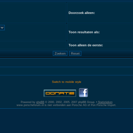
Doorzoek alleen:
Toon resultaten als:
Toon alleen de eerste:
Switch to mobile style
Powered by
phpBB
© 2000, 2002, 2005, 2007 phpBB Group. •
Statistieken
www.porscheforum.nl is niet verbonden aan Porsche AG of Pon Porsche Import.