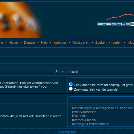
me
•
Album
•
Donatie
•
Help
•
Kalender
•
Registreren
•
Zoeken
•
Leden
•
Inlo
Zoekopdracht
n voorkomen. Een lijst woorden waarvan
Zoek naar elke term afzonderlijk, of geb
n. Gebruik het jokerteken * voor
Zoek naar één van de woorden
 Als je dit niet wilt, selecteer je alleen
Zoekopties