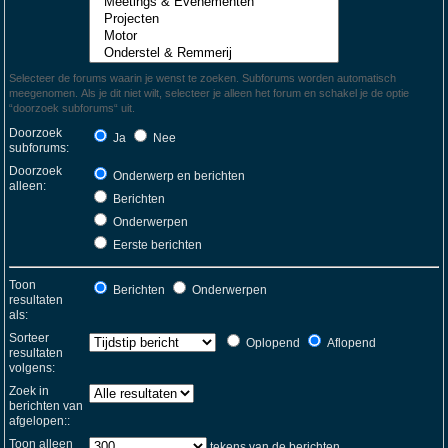
Selecteer de forums waarin je wenst te zoeken. Subforums worden automatisch
meegenomen. Als je dit niet wilt, selecteer je alleen het forum en schakel je de optie
“doorzoek subforums“ uit.
Doorzoek
Ja
Nee
subforums:
Doorzoek
Onderwerp en berichten
alleen:
Berichten
Onderwerpen
Eerste berichten
Toon
Berichten
Onderwerpen
resultaten
als:
Sorteer
Oplopend
Aflopend
resultaten
volgens:
Zoek in
berichten van
afgelopen::
Toon alleen
tekens van de berichten