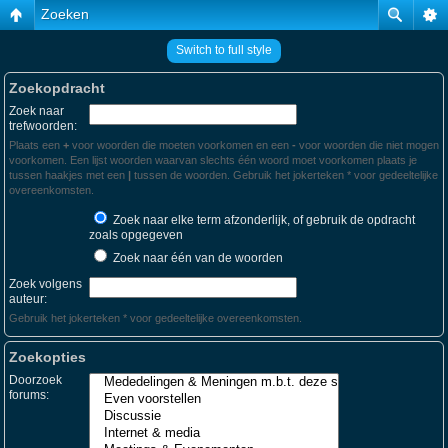
Zoeken
Switch to full style
Zoekopdracht
Zoek naar
trefwoorden:
Plaats een
+
voor woorden die moeten voorkomen en een
-
voor woorden die niet mogen
voorkomen. Een lijst woorden waarvan slechts één woord moet voorkomen plaats je
tussen haakjes met een
|
tussen de woorden. Gebruik het jokerteken * voor gedeeltelijke
overeenkomsten.
Zoek naar elke term afzonderlijk, of gebruik de opdracht
zoals opgegeven
Zoek naar één van de woorden
Zoek volgens
auteur:
Gebruik het jokerteken * voor gedeeltelijke overeenkomsten.
Zoekopties
Doorzoek
forums: