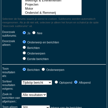
Selecteer de forums waarin je wenst te zoeken. Subforums worden automatisch
meegenomen. Als je dit niet wilt, selecteer je alleen het forum en schakel je de optie
“doorzoek subforums“ uit.
Doorzoek
Ja
Nee
subforums:
Doorzoek
Onderwerp en berichten
alleen:
Berichten
Onderwerpen
Eerste berichten
Toon
Berichten
Onderwerpen
resultaten
als:
Sorteer
Oplopend
Aflopend
resultaten
volgens:
Zoek in
berichten van
afgelopen::
Toon alleen
tekens van de berichten