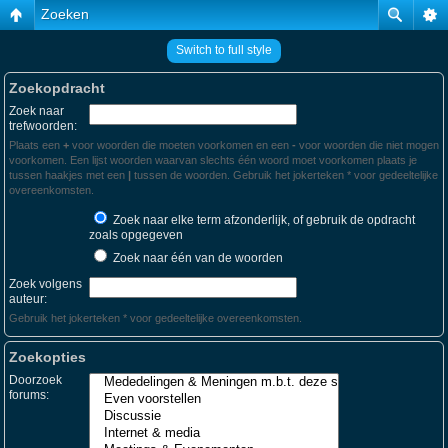
Zoeken
Switch to full style
Zoekopdracht
Zoek naar
trefwoorden:
Plaats een
+
voor woorden die moeten voorkomen en een
-
voor woorden die niet mogen
voorkomen. Een lijst woorden waarvan slechts één woord moet voorkomen plaats je
tussen haakjes met een
|
tussen de woorden. Gebruik het jokerteken * voor gedeeltelijke
overeenkomsten.
Zoek naar elke term afzonderlijk, of gebruik de opdracht
zoals opgegeven
Zoek naar één van de woorden
Zoek volgens
auteur:
Gebruik het jokerteken * voor gedeeltelijke overeenkomsten.
Zoekopties
Doorzoek
forums: