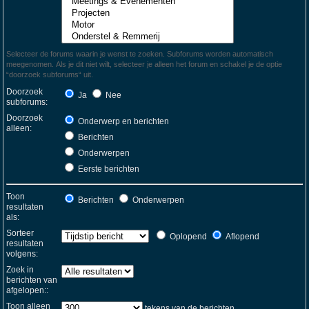
Selecteer de forums waarin je wenst te zoeken. Subforums worden automatisch
meegenomen. Als je dit niet wilt, selecteer je alleen het forum en schakel je de optie
“doorzoek subforums“ uit.
Doorzoek
Ja
Nee
subforums:
Doorzoek
Onderwerp en berichten
alleen:
Berichten
Onderwerpen
Eerste berichten
Toon
Berichten
Onderwerpen
resultaten
als:
Sorteer
Oplopend
Aflopend
resultaten
volgens:
Zoek in
berichten van
afgelopen::
Toon alleen
tekens van de berichten