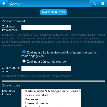
Zoeken
Switch to full style
Zoekopdracht
Zoek naar
trefwoorden:
Plaats een
+
voor woorden die moeten voorkomen en een
-
voor woorden die niet mogen
voorkomen. Een lijst woorden waarvan slechts één woord moet voorkomen plaats je
tussen haakjes met een
|
tussen de woorden. Gebruik het jokerteken * voor gedeeltelijke
overeenkomsten.
Zoek naar elke term afzonderlijk, of gebruik de opdracht
zoals opgegeven
Zoek naar één van de woorden
Zoek volgens
auteur:
Gebruik het jokerteken * voor gedeeltelijke overeenkomsten.
Zoekopties
Doorzoek
forums: