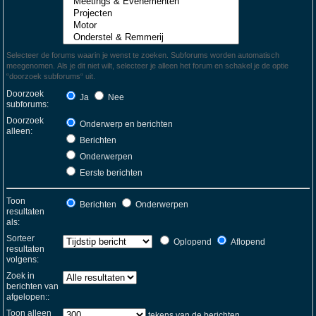
Selecteer de forums waarin je wenst te zoeken. Subforums worden automatisch
meegenomen. Als je dit niet wilt, selecteer je alleen het forum en schakel je de optie
“doorzoek subforums“ uit.
Doorzoek
Ja
Nee
subforums:
Doorzoek
Onderwerp en berichten
alleen:
Berichten
Onderwerpen
Eerste berichten
Toon
Berichten
Onderwerpen
resultaten
als:
Sorteer
Oplopend
Aflopend
resultaten
volgens:
Zoek in
berichten van
afgelopen::
Toon alleen
tekens van de berichten