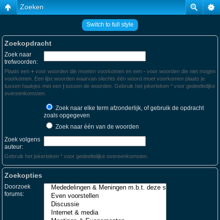
Zoeken
Switch to full style
Zoekopdracht
Zoek naar
trefwoorden:
Plaats een
+
voor woorden die moeten voorkomen en een
-
voor woorden die niet mogen
voorkomen. Een lijst woorden waarvan slechts één woord moet voorkomen plaats je
tussen haakjes met een
|
tussen de woorden. Gebruik het jokerteken * voor gedeeltelijke
overeenkomsten.
Zoek naar elke term afzonderlijk, of gebruik de opdracht
zoals opgegeven
Zoek naar één van de woorden
Zoek volgens
auteur:
Gebruik het jokerteken * voor gedeeltelijke overeenkomsten.
Zoekopties
Doorzoek
forums: