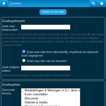
Zoeken
Switch to full style
Zoekopdracht
Zoek naar
trefwoorden:
Plaats een
+
voor woorden die moeten voorkomen en een
-
voor woorden die niet mogen
voorkomen. Een lijst woorden waarvan slechts één woord moet voorkomen plaats je
tussen haakjes met een
|
tussen de woorden. Gebruik het jokerteken * voor gedeeltelijke
overeenkomsten.
Zoek naar elke term afzonderlijk, of gebruik de opdracht
zoals opgegeven
Zoek naar één van de woorden
Zoek volgens
auteur:
Gebruik het jokerteken * voor gedeeltelijke overeenkomsten.
Zoekopties
Doorzoek
forums: