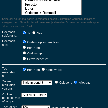
Selecteer de forums waarin je wenst te zoeken. Subforums worden automatisch
meegenomen. Als je dit niet wilt, selecteer je alleen het forum en schakel je de optie
“doorzoek subforums“ uit.
Doorzoek
Ja
Nee
subforums:
Doorzoek
Onderwerp en berichten
alleen:
Berichten
Onderwerpen
Eerste berichten
Toon
Berichten
Onderwerpen
resultaten
als:
Sorteer
Oplopend
Aflopend
resultaten
volgens:
Zoek in
berichten van
afgelopen::
Toon alleen
tekens van de berichten