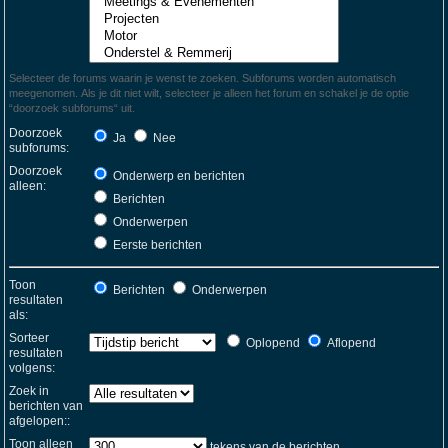
Selecteer de forums waarin je wenst te zoeken. Subforums worden automatisch
meegenomen. Als je dit niet wilt, selecteer je alleen het forum en schakel je de optie
“doorzoek subforums“ uit.
Doorzoek
Ja
Nee
subforums:
Doorzoek
Onderwerp en berichten
alleen:
Berichten
Onderwerpen
Eerste berichten
Toon
Berichten
Onderwerpen
resultaten
als:
Sorteer
Oplopend
Aflopend
resultaten
volgens:
Zoek in
berichten van
afgelopen::
Toon alleen
tekens van de berichten