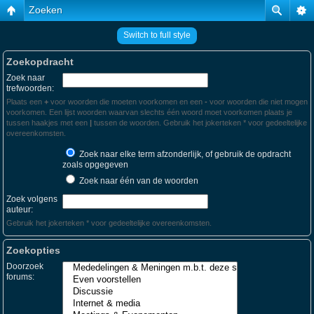
Zoeken
Switch to full style
Zoekopdracht
Zoek naar
trefwoorden:
Plaats een
+
voor woorden die moeten voorkomen en een
-
voor woorden die niet mogen
voorkomen. Een lijst woorden waarvan slechts één woord moet voorkomen plaats je
tussen haakjes met een
|
tussen de woorden. Gebruik het jokerteken * voor gedeeltelijke
overeenkomsten.
Zoek naar elke term afzonderlijk, of gebruik de opdracht
zoals opgegeven
Zoek naar één van de woorden
Zoek volgens
auteur:
Gebruik het jokerteken * voor gedeeltelijke overeenkomsten.
Zoekopties
Doorzoek
forums: