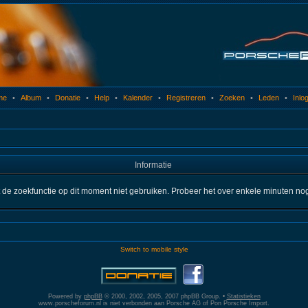
me
•
Album
•
Donatie
•
Help
•
Kalender
•
Registreren
•
Zoeken
•
Leden
•
Inlo
Informatie
t de zoekfunctie op dit moment niet gebruiken. Probeer het over enkele minuten no
Switch to mobile style
Powered by
phpBB
© 2000, 2002, 2005, 2007 phpBB Group. •
Statistieken
www.porscheforum.nl is niet verbonden aan Porsche AG of Pon Porsche Import.