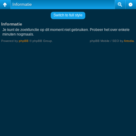
Informatie
Switch to full style
Informatie
Je kunt de zoekfunctie op dit moment niet gebruiken. Probeer het over enkele
minuten nogmaals.
Powered by
phpBB
© phpBB Group.
phpBB Mobile / SEO by
Artodia
.