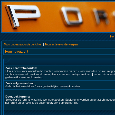
Ho
Toon onbeantwoorde berichten
|
Toon actieve onderwerpen
Forumoverzicht
Zoek naar trefwoorden:
Plaats een
+
voor woorden die moeten voorkomen en een
-
voor woorden die niet moge
slechts één woord moet voorkomen plaats je tussen haakjes met een
|
tussen de woorde
gedeeltelijke overeenkomsten.
Zoek volgens auteur:
Gebruik het jokerteken * voor gedeeltelijke overeenkomsten.
Doorzoek forums:
Selecteer de forums waarin je wenst te zoeken. Subforums worden automatisch meegenomen.
het forum en schakel je de optie “doorzoek subforums“ uit.