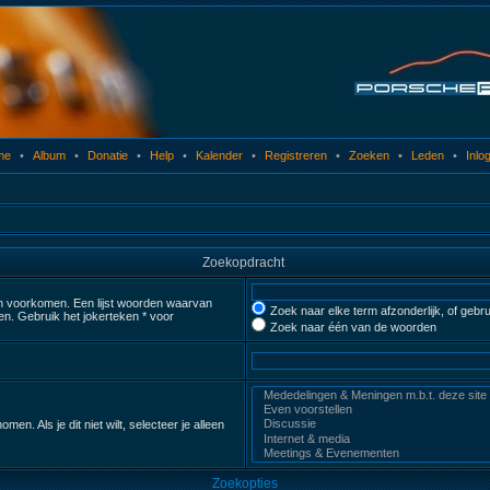
me
•
Album
•
Donatie
•
Help
•
Kalender
•
Registreren
•
Zoeken
•
Leden
•
Inlo
Zoekopdracht
n voorkomen. Een lijst woorden waarvan
Zoek naar elke term afzonderlijk, of geb
n. Gebruik het jokerteken * voor
Zoek naar één van de woorden
 Als je dit niet wilt, selecteer je alleen
Zoekopties