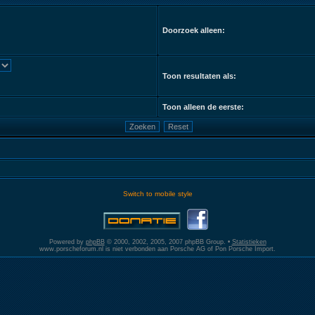
Doorzoek alleen:
Toon resultaten als:
Toon alleen de eerste:
Switch to mobile style
Powered by
phpBB
© 2000, 2002, 2005, 2007 phpBB Group. •
Statistieken
www.porscheforum.nl is niet verbonden aan Porsche AG of Pon Porsche Import.