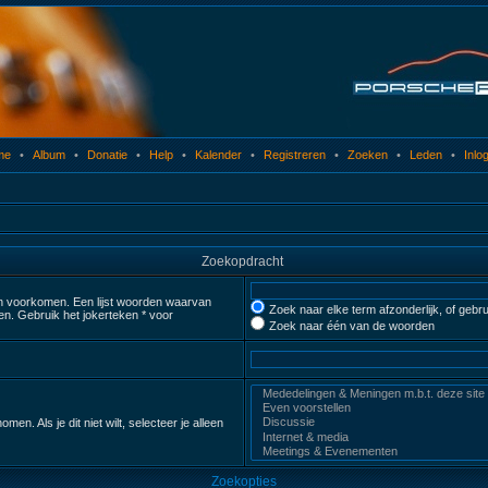
me
•
Album
•
Donatie
•
Help
•
Kalender
•
Registreren
•
Zoeken
•
Leden
•
Inlo
Zoekopdracht
n voorkomen. Een lijst woorden waarvan
Zoek naar elke term afzonderlijk, of geb
n. Gebruik het jokerteken * voor
Zoek naar één van de woorden
 Als je dit niet wilt, selecteer je alleen
Zoekopties