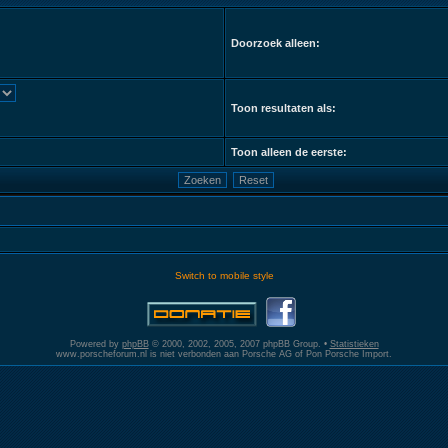
Doorzoek alleen:
Toon resultaten als:
Toon alleen de eerste:
Switch to mobile style
Powered by
phpBB
© 2000, 2002, 2005, 2007 phpBB Group. •
Statistieken
www.porscheforum.nl is niet verbonden aan Porsche AG of Pon Porsche Import.