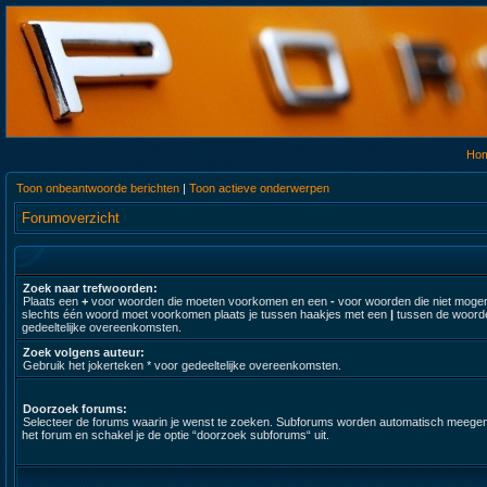
Ho
Toon onbeantwoorde berichten
|
Toon actieve onderwerpen
Forumoverzicht
Zoek naar trefwoorden:
Plaats een
+
voor woorden die moeten voorkomen en een
-
voor woorden die niet moge
slechts één woord moet voorkomen plaats je tussen haakjes met een
|
tussen de woorde
gedeeltelijke overeenkomsten.
Zoek volgens auteur:
Gebruik het jokerteken * voor gedeeltelijke overeenkomsten.
Doorzoek forums:
Selecteer de forums waarin je wenst te zoeken. Subforums worden automatisch meegenomen.
het forum en schakel je de optie “doorzoek subforums“ uit.