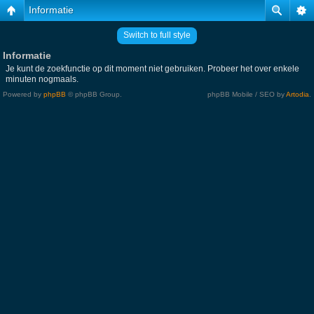
Informatie
Switch to full style
Informatie
Je kunt de zoekfunctie op dit moment niet gebruiken. Probeer het over enkele
minuten nogmaals.
Powered by
phpBB
© phpBB Group.
phpBB Mobile / SEO by
Artodia
.