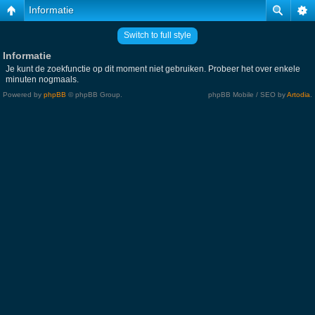
Informatie
Switch to full style
Informatie
Je kunt de zoekfunctie op dit moment niet gebruiken. Probeer het over enkele
minuten nogmaals.
Powered by
phpBB
© phpBB Group.
phpBB Mobile / SEO by
Artodia
.