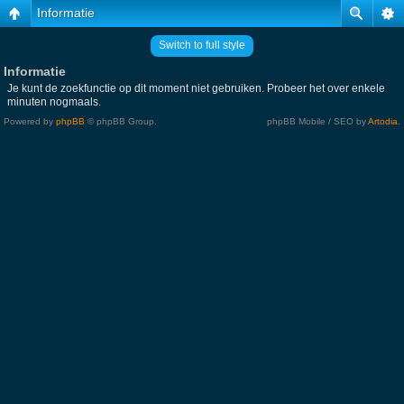
Informatie
Switch to full style
Informatie
Je kunt de zoekfunctie op dit moment niet gebruiken. Probeer het over enkele
minuten nogmaals.
Powered by
phpBB
© phpBB Group.
phpBB Mobile / SEO by
Artodia
.