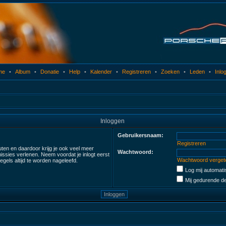
me
•
Album
•
Donatie
•
Help
•
Kalender
•
Registreren
•
Zoeken
•
Leden
•
Inlo
Inloggen
Gebruikersnaam:
Registreren
uten en daardoor krijg je ook veel meer
Wachtwoord:
ssies verlenen. Neem voordat je inlogt eerst
Wachtwoord verget
gels altijd te worden nageleefd.
Log mij automatis
Mij gedurende de