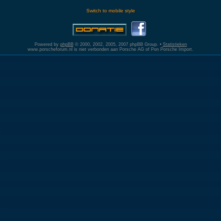
Switch to mobile style
Powered by
phpBB
© 2000, 2002, 2005, 2007 phpBB Group. •
Statistieken
www.porscheforum.nl is niet verbonden aan Porsche AG of Pon Porsche Import.