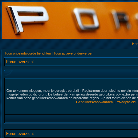
Ho
Toon onbeantwoorde berichten
|
Toon actieve onderwerpen
Forumoverzicht
Om te kunnen inloggen, moet je geregistreerd zijn. Registreren duurt slechts enkele min
mogelijkheden op dit forum. De beheerder kan geregistreerde gebruikers ook extra permi
kennis van onze gebruikersvoorwaarden en bijhorende regels. Op het forum dienen de re
Gebruikersvoorwaarden
|
Privacybeleid
Forumoverzicht