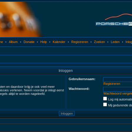
me
•
Album
•
Donatie
•
Help
•
Kalender
•
Registreren
•
Zoeken
•
Leden
•
Inlo
Inloggen
Gebruikersnaam:
Registreren
uten en daardoor krijg je ook veel meer
Wachtwoord:
ssies verlenen. Neem voordat je inlogt eerst
Wachtwoord verget
gels altijd te worden nageleefd.
Log mij automatis
Mij gedurende de