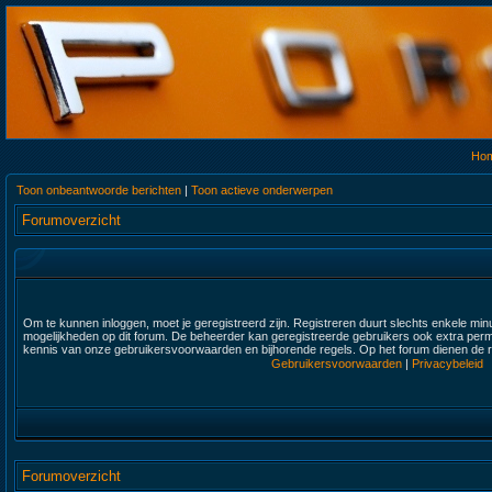
Ho
Toon onbeantwoorde berichten
|
Toon actieve onderwerpen
Forumoverzicht
Om te kunnen inloggen, moet je geregistreerd zijn. Registreren duurt slechts enkele min
mogelijkheden op dit forum. De beheerder kan geregistreerde gebruikers ook extra permi
kennis van onze gebruikersvoorwaarden en bijhorende regels. Op het forum dienen de re
Gebruikersvoorwaarden
|
Privacybeleid
Forumoverzicht