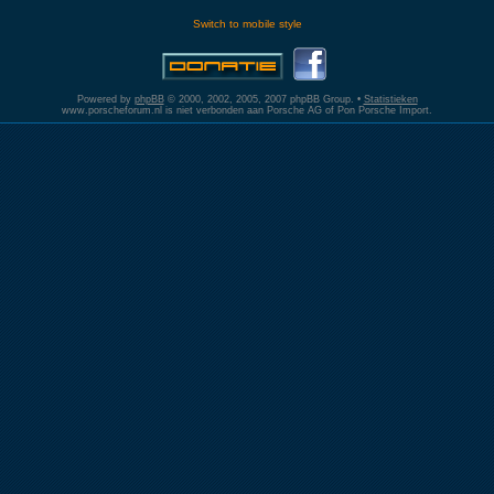
Switch to mobile style
Powered by
phpBB
© 2000, 2002, 2005, 2007 phpBB Group. •
Statistieken
www.porscheforum.nl is niet verbonden aan Porsche AG of Pon Porsche Import.