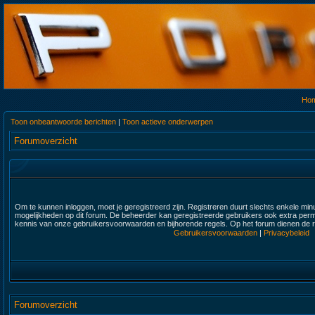
Ho
Toon onbeantwoorde berichten
|
Toon actieve onderwerpen
Forumoverzicht
Om te kunnen inloggen, moet je geregistreerd zijn. Registreren duurt slechts enkele min
mogelijkheden op dit forum. De beheerder kan geregistreerde gebruikers ook extra permi
kennis van onze gebruikersvoorwaarden en bijhorende regels. Op het forum dienen de re
Gebruikersvoorwaarden
|
Privacybeleid
Forumoverzicht