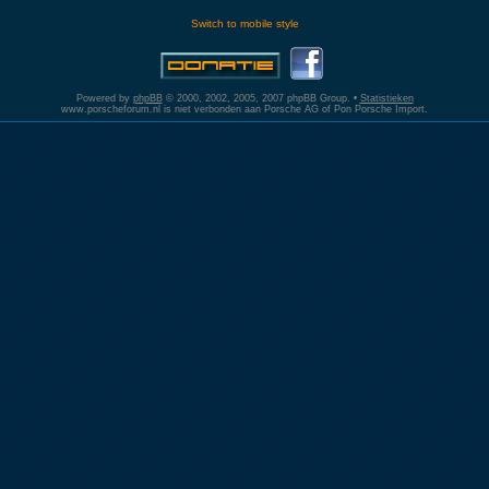
Switch to mobile style
Powered by
phpBB
© 2000, 2002, 2005, 2007 phpBB Group. •
Statistieken
www.porscheforum.nl is niet verbonden aan Porsche AG of Pon Porsche Import.