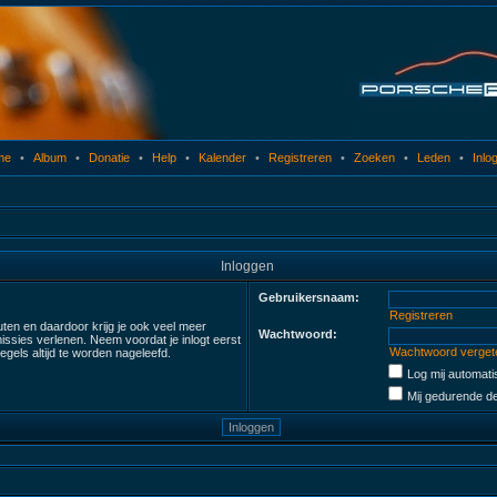
me
•
Album
•
Donatie
•
Help
•
Kalender
•
Registreren
•
Zoeken
•
Leden
•
Inlo
Inloggen
Gebruikersnaam:
Registreren
uten en daardoor krijg je ook veel meer
Wachtwoord:
ssies verlenen. Neem voordat je inlogt eerst
Wachtwoord verget
gels altijd te worden nageleefd.
Log mij automatis
Mij gedurende de