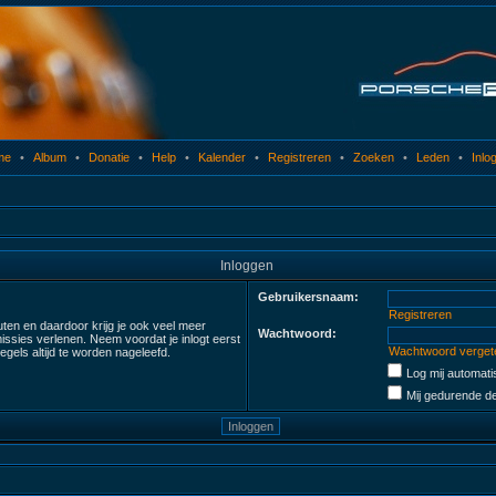
me
•
Album
•
Donatie
•
Help
•
Kalender
•
Registreren
•
Zoeken
•
Leden
•
Inlo
Inloggen
Gebruikersnaam:
Registreren
uten en daardoor krijg je ook veel meer
Wachtwoord:
ssies verlenen. Neem voordat je inlogt eerst
Wachtwoord verget
gels altijd te worden nageleefd.
Log mij automatis
Mij gedurende de