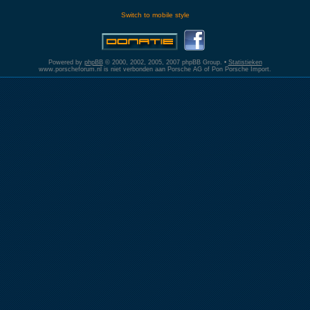
Switch to mobile style
Powered by
phpBB
© 2000, 2002, 2005, 2007 phpBB Group. •
Statistieken
www.porscheforum.nl is niet verbonden aan Porsche AG of Pon Porsche Import.