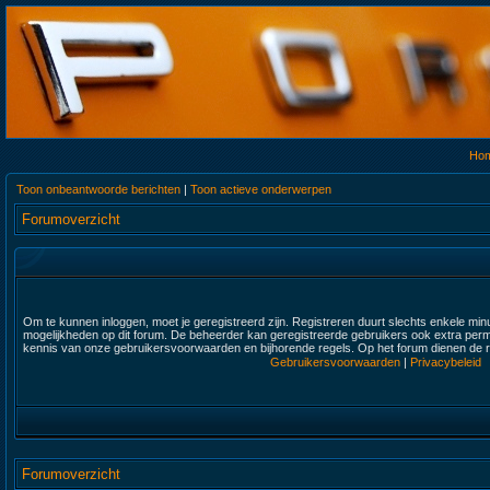
Ho
Toon onbeantwoorde berichten
|
Toon actieve onderwerpen
Forumoverzicht
Om te kunnen inloggen, moet je geregistreerd zijn. Registreren duurt slechts enkele min
mogelijkheden op dit forum. De beheerder kan geregistreerde gebruikers ook extra permi
kennis van onze gebruikersvoorwaarden en bijhorende regels. Op het forum dienen de re
Gebruikersvoorwaarden
|
Privacybeleid
Forumoverzicht