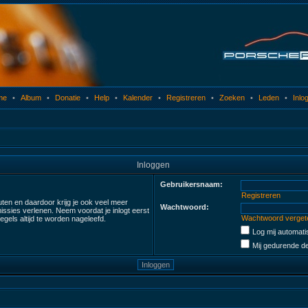
me
•
Album
•
Donatie
•
Help
•
Kalender
•
Registreren
•
Zoeken
•
Leden
•
Inlo
Inloggen
Gebruikersnaam:
Registreren
uten en daardoor krijg je ook veel meer
Wachtwoord:
ssies verlenen. Neem voordat je inlogt eerst
Wachtwoord verget
gels altijd te worden nageleefd.
Log mij automatis
Mij gedurende de