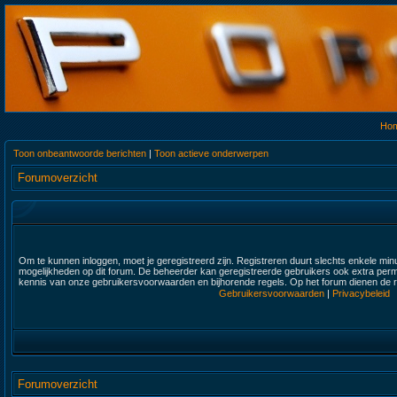
Ho
Toon onbeantwoorde berichten
|
Toon actieve onderwerpen
Forumoverzicht
Om te kunnen inloggen, moet je geregistreerd zijn. Registreren duurt slechts enkele min
mogelijkheden op dit forum. De beheerder kan geregistreerde gebruikers ook extra permi
kennis van onze gebruikersvoorwaarden en bijhorende regels. Op het forum dienen de re
Gebruikersvoorwaarden
|
Privacybeleid
Forumoverzicht