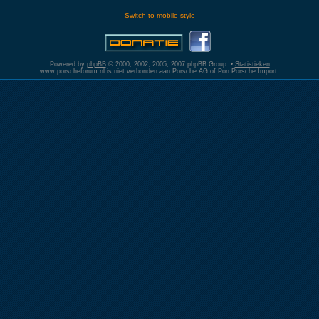
Switch to mobile style
Powered by
phpBB
© 2000, 2002, 2005, 2007 phpBB Group. •
Statistieken
www.porscheforum.nl is niet verbonden aan Porsche AG of Pon Porsche Import.