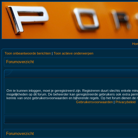
Ho
Toon onbeantwoorde berichten
|
Toon actieve onderwerpen
Forumoverzicht
Om te kunnen inloggen, moet je geregistreerd zijn. Registreren duurt slechts enkele min
mogelijkheden op dit forum. De beheerder kan geregistreerde gebruikers ook extra permi
kennis van onze gebruikersvoorwaarden en bijhorende regels. Op het forum dienen de re
Gebruikersvoorwaarden
|
Privacybeleid
Forumoverzicht