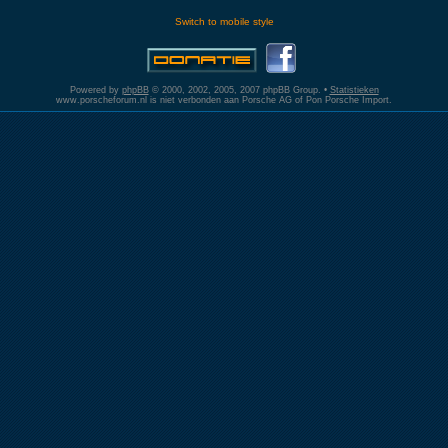
Switch to mobile style
Powered by
phpBB
© 2000, 2002, 2005, 2007 phpBB Group. •
Statistieken
www.porscheforum.nl is niet verbonden aan Porsche AG of Pon Porsche Import.