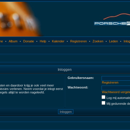
me
•
Album
•
Donatie
•
Help
•
Kalender
•
Registreren
•
Zoeken
•
Leden
•
Inlo
Inloggen
Gebruikersnaam:
Registreren
uten en daardoor krijg je ook veel meer
Wachtwoord:
ssies verlenen. Neem voordat je inlogt eerst
Wachtwoord verget
gels altijd te worden nageleefd.
Log mij automatis
Mij gedurende de